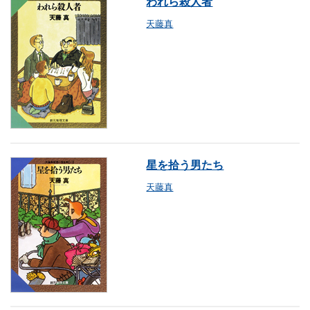
われら殺人者
天藤真
星を拾う男たち
天藤真