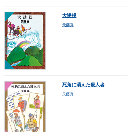
大誘拐
天藤真
死角に消えた殺人者
天藤真