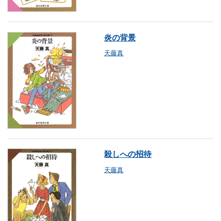
炎の背景
天藤真
殺しへの招待
天藤真