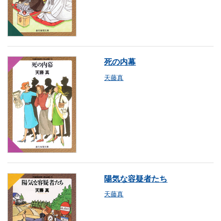
死の内幕
天藤真
陽気な容疑者たち
天藤真