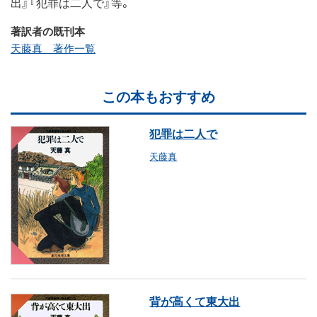
出』『犯罪は二人で』等。
著訳者の既刊本
天藤真 著作一覧
この本もおすすめ
犯罪は二人で
天藤真
背が高くて東大出