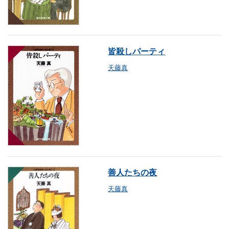
皆殺しパーティ
天藤真
善人たちの夜
天藤真