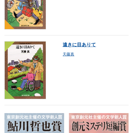
遠きに目ありて
天藤真