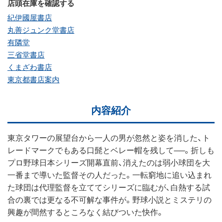
店頭在庫を確認する
紀伊國屋書店
丸善ジュンク堂書店
有隣堂
三省堂書店
くまざわ書店
東京都書店案内
内容紹介
東京タワーの展望台から一人の男が忽然と姿を消した、ト
レードマークでもある口髭とベレー帽を残して──。折しも
プロ野球日本シリーズ開幕直前、消えたのは弱小球団を大
一番まで導いた監督その人だった。一転窮地に追い込まれ
た球団は代理監督を立ててシリーズに臨むが、白熱する試
合の裏では更なる不可解な事件が。野球小説とミステリの
興趣が間然するところなく結びついた快作。