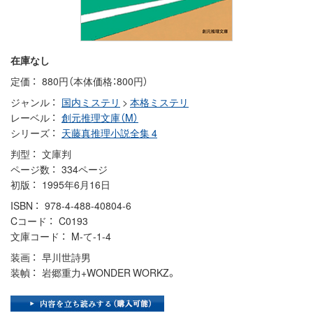
在庫なし
定価
880円（本体価格：800円）
ジャンル
国内ミステリ
>
本格ミステリ
レーベル
創元推理文庫（M）
シリーズ
天藤真推理小説全集 4
判型
文庫判
ページ数
334ページ
初版
1995年6月16日
ISBN
978-4-488-40804-6
Cコード
C0193
文庫コード
M-て-1-4
装画
早川世詩男
装幀
岩郷重力+WONDER WORKZ。