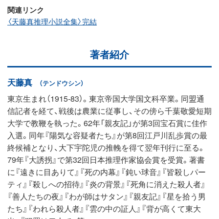
関連リンク
〈天藤真推理小説全集〉完結
著者紹介
天藤真
（テンドウシン）
東京生まれ（1915‐83）。東京帝国大学国文科卒業。同盟通
信記者を経て、戦後は農業に従事し、その傍ら千葉敬愛短期
大学で教鞭を執った。62年「親友記」が第3回宝石賞に佳作
入選。同年『陽気な容疑者たち』が第8回江戸川乱歩賞の最
終候補となり、大下宇陀児の推輓を得て翌年刊行に至る。
79年『大誘拐』で第32回日本推理作家協会賞を受賞。著書
に『遠きに目ありて』『死の内幕』『鈍い球音』『皆殺しパー
ティ』『殺しへの招待』『炎の背景』『死角に消えた殺人者』
『善人たちの夜』『わが師はサタン』『親友記』『星を拾う男
たち』『われら殺人者』『雲の中の証人』『背が高くて東大