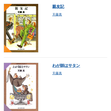
親友記
天藤真
わが師はサタン
天藤真