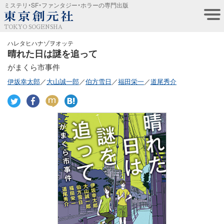
ミステリ・SF・ファンタジー・ホラーの専門出版
TOKYO SOGENSHA
ハレタヒハナゾヲオッテ
晴れた日は謎を追って
がまくら市事件
伊坂幸太郎
／
大山誠一郎
／
伯方雪日
／
福田栄一
／
道尾秀介