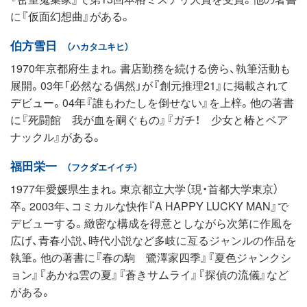
に『仮面幻想曲』がある。
伯方雪日
（ハカタユキヒ）
1970年京都府生まれ。書店勤務を続ける傍ら、執筆活動も
展開。03年「必然なる偶然」が『創元推理21』に掲載されて
デビュー。04年『誰もわたしを倒せない』を上梓。他の著書
に『死闘館 我が血を嗣ぐもの』『ガチ！ 少女と椿とベア
ナックル』がある。
福田栄一
（フクダエイイチ）
1977年愛媛県生まれ。東京都立大学（現・首都大学東京）
卒。2003年、コミカルな快作『A HAPPY LUCKY MAN』で
デビューする。緻密な構成を得意としながら次第に作風を
広げ、青春小説、時代小説など多岐に亙るジャンルの作品を
執筆。他の著書に『春の駒 鷺澤家四季』『夏色ジャンクシ
ョン』『あかね雲の夏』『蒼きサムライ』『探偵の流儀』など
がある。