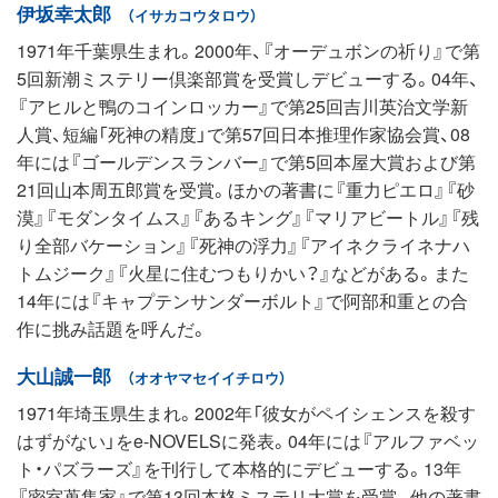
伊坂幸太郎
（イサカコウタロウ）
1971年千葉県生まれ。2000年、『オーデュボンの祈り』で第
5回新潮ミステリー倶楽部賞を受賞しデビューする。04年、
『アヒルと鴨のコインロッカー』で第25回吉川英治文学新
人賞、短編「死神の精度」で第57回日本推理作家協会賞、08
年には『ゴールデンスランバー』で第5回本屋大賞および第
21回山本周五郎賞を受賞。ほかの著書に『重力ピエロ』『砂
漠』『モダンタイムス』『あるキング』『マリアビートル』『残
り全部バケーション』『死神の浮力』『アイネクライネナハ
トムジーク』『火星に住むつもりかい？』などがある。また
14年には『キャプテンサンダーボルト』で阿部和重との合
作に挑み話題を呼んだ。
大山誠一郎
（オオヤマセイイチロウ）
1971年埼玉県生まれ。2002年「彼女がペイシェンスを殺す
はずがない」をe-NOVELSに発表。04年には『アルファベッ
ト・パズラーズ』を刊行して本格的にデビューする。13年
『密室蒐集家』で第13回本格ミステリ大賞を受賞。他の著書