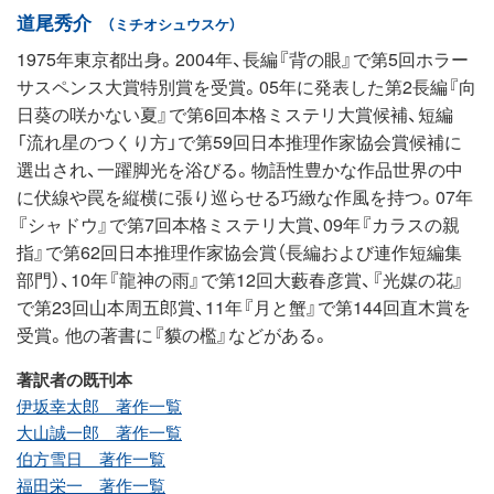
道尾秀介
（ミチオシュウスケ）
1975年東京都出身。2004年、長編『背の眼』で第5回ホラー
サスペンス大賞特別賞を受賞。05年に発表した第2長編『向
日葵の咲かない夏』で第6回本格ミステリ大賞候補、短編
「流れ星のつくり方」で第59回日本推理作家協会賞候補に
選出され、一躍脚光を浴びる。物語性豊かな作品世界の中
に伏線や罠を縦横に張り巡らせる巧緻な作風を持つ。07年
『シャドウ』で第7回本格ミステリ大賞、09年『カラスの親
指』で第62回日本推理作家協会賞（長編および連作短編集
部門）、10年『龍神の雨』で第12回大藪春彦賞、『光媒の花』
で第23回山本周五郎賞、11年『月と蟹』で第144回直木賞を
受賞。他の著書に『貘の檻』などがある。
著訳者の既刊本
伊坂幸太郎 著作一覧
大山誠一郎 著作一覧
伯方雪日 著作一覧
福田栄一 著作一覧