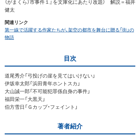
（がまくら）市事件１』を文庫化にあたり改題） 解説＝福井
健太
関連リンク
第一線で活躍する作家たちが、架空の都市を舞台に贈る「街」の
物語
目次
道尾秀介「弓投げの崖を見てはいけない」
伊坂幸太郎「浜田青年ホントスカ」
大山誠一郎「不可能犯罪係自身の事件」
福田栄一「大黒天」
伯方雪日「Ｇカップ・フェイント」
著者紹介