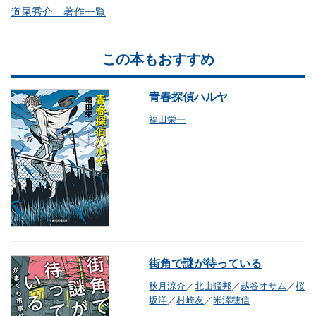
道尾秀介 著作一覧
この本もおすすめ
青春探偵ハルヤ
福田栄一
街角で謎が待っている
秋月涼介
／
北山猛邦
／
越谷オサム
／
桜
坂洋
／
村崎友
／
米澤穂信