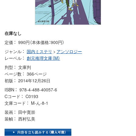
在庫なし
定価
990円（本体価格：900円）
ジャンル
国内ミステリ
>
アンソロジー
レーベル
創元推理文庫（M）
判型
文庫判
ページ数
366ページ
初版
2014年12月26日
ISBN
978-4-488-40057-6
Cコード
C0193
文庫コード
M-ん-8-1
装画
田中寛崇
装幀
西村弘美