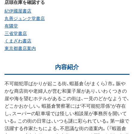
店頭在庫を確認する
紀伊國屋書店
丸善ジュンク堂書店
有隣堂
三省堂書店
くまざわ書店
東京都書店案内
内容紹介
不可能犯罪ばかりが起こる街、蝦蟇倉（がまくら）市。賑や
かな商店街や老婦人が営む和菓子屋があり、いわくつきの
崖や海を望むホテルがあるこの街は、一見のどかなようで、
どこかおかしい。蝦蟇倉警察署には“不可能犯罪係”が存在
し、スーパーの駐車場では怪しい相談屋が事務所を開いて
いる。この街の日常は、いつも謎に彩られている。第一線で
活躍する作家たちによる、不思議な街の道案内。（『蝦蟇倉