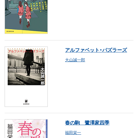
アルファベット・パズラーズ
大山誠一郎
春の駒 鷺澤家四季
福田栄一