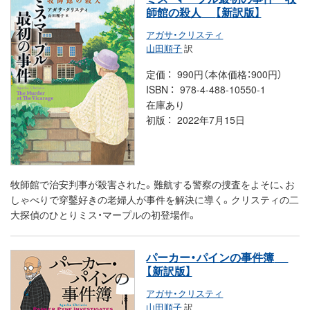
師館の殺人
【新訳版】
アガサ・クリスティ
山田順子
訳
定価
990円（本体価格：900円）
ISBN
978-4-488-10550-1
在庫あり
初版
2022年7月15日
牧師館で治安判事が殺害された。難航する警察の捜査をよそに、お
しゃべりで穿鑿好きの老婦人が事件を解決に導く。クリスティの二
大探偵のひとりミス・マープルの初登場作。
パーカー・パインの事件簿
【新訳版】
アガサ・クリスティ
山田順子
訳