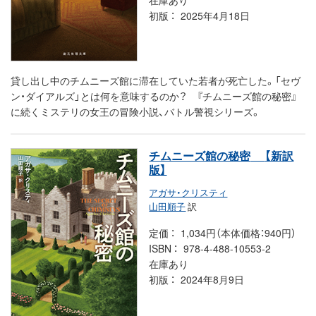
初版
2025年4月18日
貸し出し中のチムニーズ館に滞在していた若者が死亡した。「セヴ
ン・ダイアルズ」とは何を意味するのか？ 『チムニーズ館の秘密』
に続くミステリの女王の冒険小説、バトル警視シリーズ。
チムニーズ館の秘密
【新訳
版】
アガサ・クリスティ
山田順子
訳
定価
1,034円（本体価格：940円）
ISBN
978-4-488-10553-2
在庫あり
初版
2024年8月9日