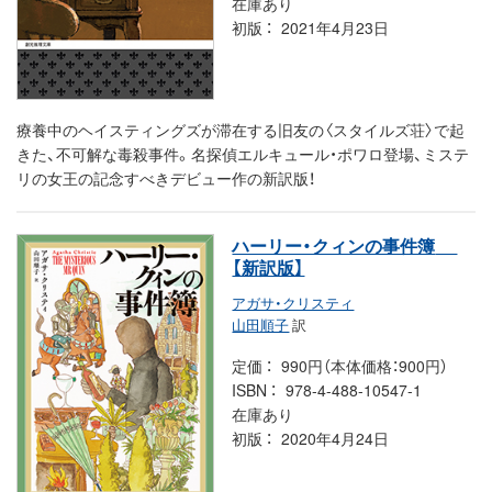
在庫あり
初版
2021年4月23日
療養中のヘイスティングズが滞在する旧友の〈スタイルズ荘〉で起
きた、不可解な毒殺事件。名探偵エルキュール・ポワロ登場、ミステ
リの女王の記念すべきデビュー作の新訳版！
ハーリー・クィンの事件簿
【新訳版】
アガサ・クリスティ
山田順子
訳
定価
990円（本体価格：900円）
ISBN
978-4-488-10547-1
在庫あり
初版
2020年4月24日