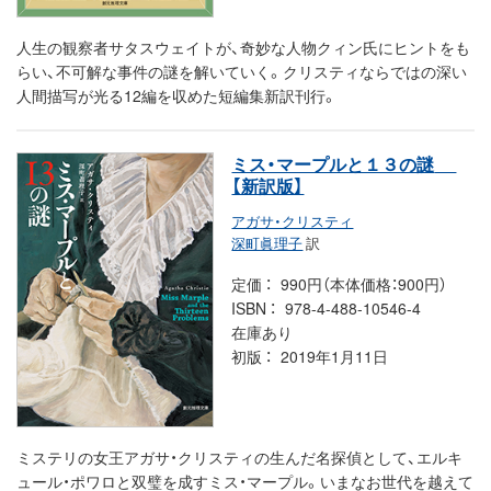
人生の観察者サタスウェイトが、奇妙な人物クィン氏にヒントをも
らい、不可解な事件の謎を解いていく。クリスティならではの深い
人間描写が光る12編を収めた短編集新訳刊行。
ミス・マープルと１３の謎
【新訳版】
アガサ・クリスティ
深町眞理子
訳
定価
990円（本体価格：900円）
ISBN
978-4-488-10546-4
在庫あり
初版
2019年1月11日
ミステリの女王アガサ・クリスティの生んだ名探偵として、エルキ
ュール・ポワロと双璧を成すミス・マープル。いまなお世代を越えて