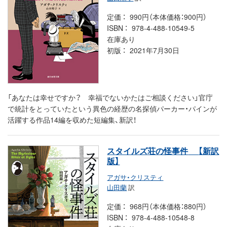
定価
990円（本体価格：900円）
ISBN
978-4-488-10549-5
在庫あり
初版
2021年7月30日
「あなたは幸せですか？ 幸福でないかたはご相談ください」官庁
で統計をとっていたという異色の経歴の名探偵パーカー・パインが
活躍する作品14編を収めた短編集、新訳！
スタイルズ荘の怪事件
【新訳
版】
アガサ・クリスティ
山田蘭
訳
定価
968円（本体価格：880円）
ISBN
978-4-488-10548-8