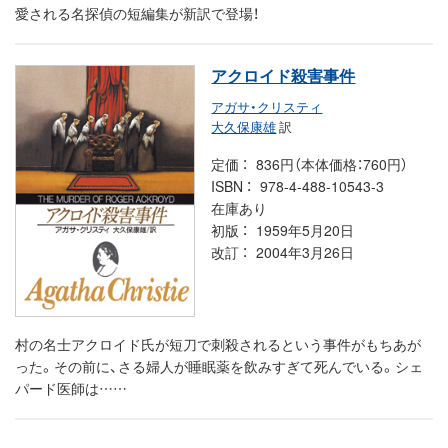
愛される名探偵の短編集が新訳で登場！
アクロイド殺害事件
アガサ・クリスティ
大久保康雄
訳
定価
836円（本体価格：760円）
ISBN
978-4-488-10543-3
在庫あり
初版
1959年5月20日
改訂
2004年3月26日
村の名士アクロイド氏が短刀で刺殺されるという事件がもちあが
った。その前に、さる婦人が睡眠薬を飲みすぎて死んでいる。シェ
パード医師は……