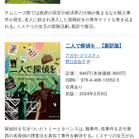
チムニーズ館では政府の高官や経済界の大物が集まるなか殺人事
件が発生、友人に頼まれ潜入した冒険好きの青年ケイドも巻き込ま
れる。ミステリの女王の冒険活劇、新訳で復活。
二人で探偵を
【新訳版】
アガサ・クリスティ
野口百合子
訳
定価
946円（本体価格：860円）
ISBN
978-4-488-10552-5
在庫あり
初版
2024年2月9日
探偵社を引きついだトミーとタペンスは、難事件、怪事件を古今東
西の名探偵の捜査法を真似て事件を解決する。ミステリの女王がお