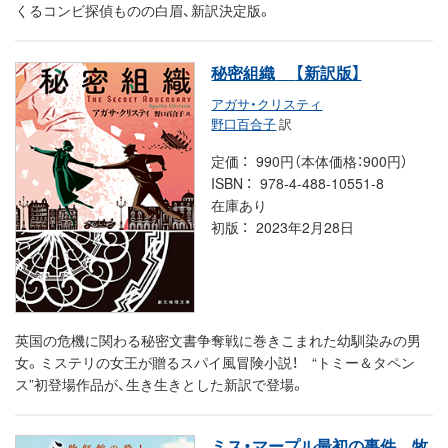
くるコンビ探偵ものの白眉、新訳決定版。
秘密組織
【新訳版】
アガサ・クリスティ
野口百合子
訳
定価
990円（本体価格：900円）
ISBN
978-4-488-10551-8
在庫あり
初版
2023年2月28日
英国の危機に関わる秘密文書争奪戦に巻きこまれた幼馴染みの男
女。ミステリの女王が贈るスパイ風冒険小説！ “トミー＆タペン
ス”初登場作品が、生き生きとした新訳で登場。
ミス・マープル最初の事件 牧