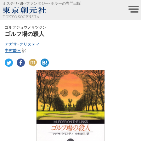
ミステリ・SF・ファンタジー・ホラーの専門出版
TOKYO SOGENSHA
ゴルフジョウノサツジン
ゴルフ場の殺人
アガサ・クリスティ
中村能三
訳