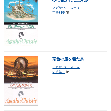
アガサ・クリスティ
宇野利泰
訳
茶色の服を着た男
アガサ・クリスティ
向後英一
訳