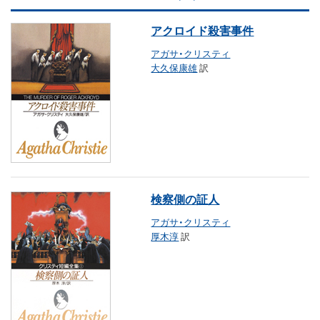
アクロイド殺害事件
アガサ・クリスティ
大久保康雄
訳
検察側の証人
アガサ・クリスティ
厚木淳
訳