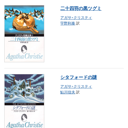
二十四羽の黒ツグミ
アガサ・クリスティ
宇野利泰
訳
シタフォードの謎
アガサ・クリスティ
鮎川信夫
訳