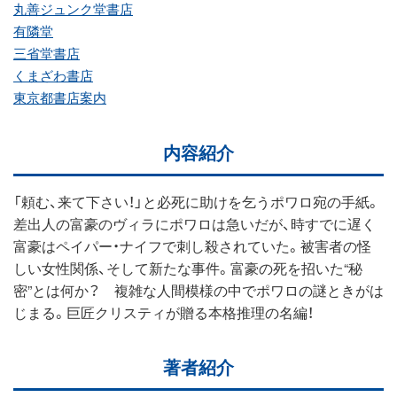
丸善ジュンク堂書店
有隣堂
三省堂書店
くまざわ書店
東京都書店案内
内容紹介
「頼む、来て下さい！」と必死に助けを乞うポワロ宛の手紙。
差出人の富豪のヴィラにポワロは急いだが、時すでに遅く
富豪はペイパー・ナイフで刺し殺されていた。被害者の怪
しい女性関係、そして新たな事件。富豪の死を招いた“秘
密”とは何か？ 複雑な人間模様の中でポワロの謎ときがは
じまる。巨匠クリスティが贈る本格推理の名編！
著者紹介