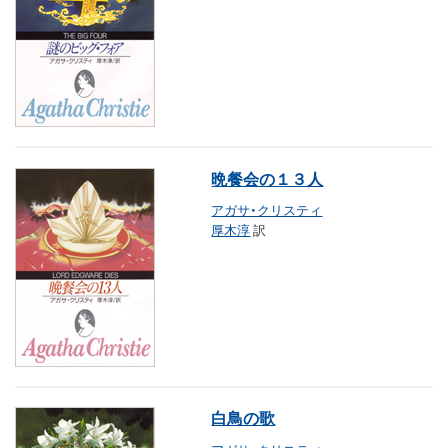
晩餐会の１３人
アガサ・クリスティ
厚木淳
訳
白鳥の歌