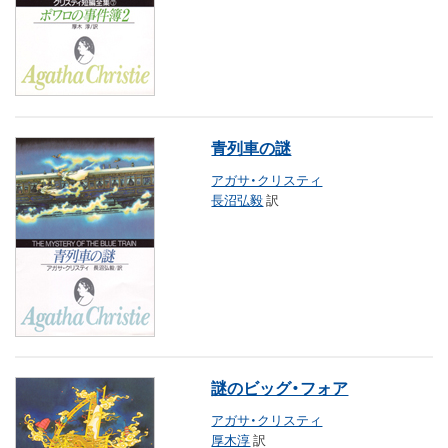
青列車の謎
アガサ・クリスティ
長沼弘毅
訳
謎のビッグ・フォア
アガサ・クリスティ
厚木淳
訳