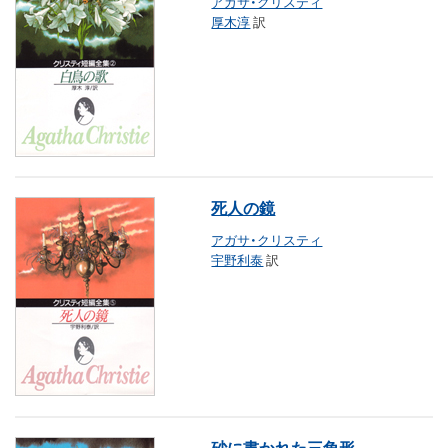
アガサ・クリスティ
厚木淳
訳
死人の鏡
アガサ・クリスティ
宇野利泰
訳
砂に書かれた三角形