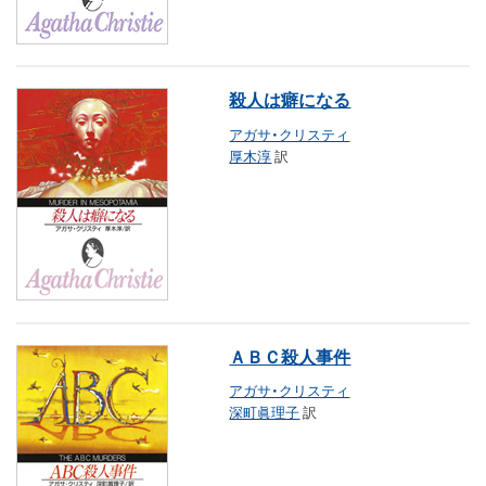
殺人は癖になる
アガサ・クリスティ
厚木淳
訳
ＡＢＣ殺人事件
アガサ・クリスティ
深町眞理子
訳