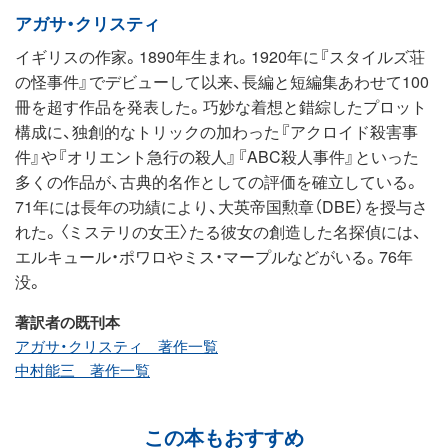
アガサ・クリスティ
イギリスの作家。1890年生まれ。1920年に『スタイルズ荘
の怪事件』でデビューして以来、長編と短編集あわせて100
冊を超す作品を発表した。巧妙な着想と錯綜したプロット
構成に、独創的なトリックの加わった『アクロイド殺害事
件』や『オリエント急行の殺人』『ABC殺人事件』といった
多くの作品が、古典的名作としての評価を確立している。
71年には長年の功績により、大英帝国勲章（DBE）を授与さ
れた。〈ミステリの女王〉たる彼女の創造した名探偵には、
エルキュール・ポワロやミス・マープルなどがいる。76年
没。
著訳者の既刊本
アガサ・クリスティ 著作一覧
中村能三 著作一覧
この本もおすすめ