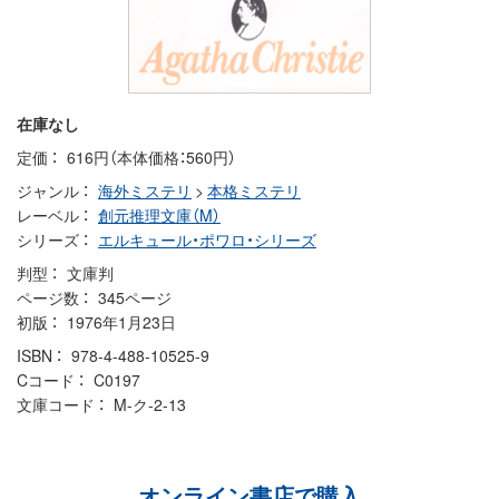
在庫なし
定価
616円（本体価格：560円）
ジャンル
海外ミステリ
>
本格ミステリ
レーベル
創元推理文庫（M）
シリーズ
エルキュール・ポワロ・シリーズ
判型
文庫判
ページ数
345ページ
初版
1976年1月23日
ISBN
978-4-488-10525-9
Cコード
C0197
文庫コード
M-ク-2-13
オンライン書店で購入