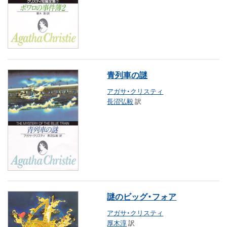
青列車の謎
アガサ・クリスティ
長沼弘毅
訳
謎のビッグ・フォア
アガサ・クリスティ
厚木淳
訳