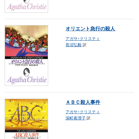
オリエント急行の殺人
アガサ・クリスティ
長沼弘毅
訳
ＡＢＣ殺人事件
アガサ・クリスティ
深町眞理子
訳