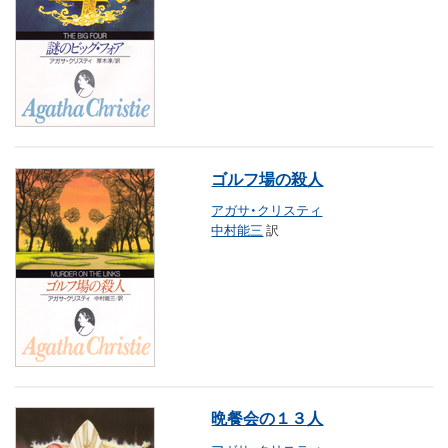
ゴルフ場の殺人
アガサ・クリスティ
中村能三
訳
晩餐会の１３人