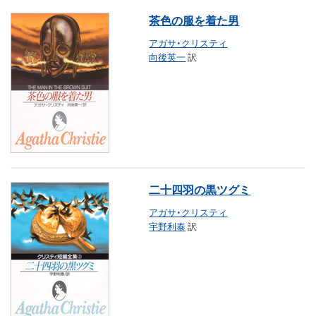
茶色の服を着た男
アガサ・クリスティ
向後英一
訳
二十四羽の黒ツグミ
アガサ・クリスティ
宇野利泰
訳