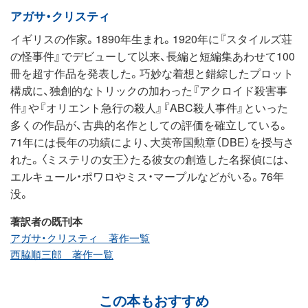
アガサ・クリスティ
イギリスの作家。1890年生まれ。1920年に『スタイルズ荘
の怪事件』でデビューして以来、長編と短編集あわせて100
冊を超す作品を発表した。巧妙な着想と錯綜したプロット
構成に、独創的なトリックの加わった『アクロイド殺害事
件』や『オリエント急行の殺人』『ABC殺人事件』といった
多くの作品が、古典的名作としての評価を確立している。
71年には長年の功績により、大英帝国勲章（DBE）を授与さ
れた。〈ミステリの女王〉たる彼女の創造した名探偵には、
エルキュール・ポワロやミス・マープルなどがいる。76年
没。
著訳者の既刊本
アガサ・クリスティ 著作一覧
西脇順三郎 著作一覧
この本もおすすめ