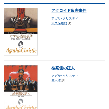
アクロイド殺害事件
アガサ・クリスティ
大久保康雄
訳
検察側の証人
アガサ・クリスティ
厚木淳
訳