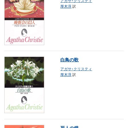
アガサ・クリスティ
厚木淳
訳
白鳥の歌
アガサ・クリスティ
厚木淳
訳
死人の鏡