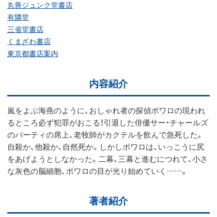
丸善ジュンク堂書店
有隣堂
三省堂書店
くまざわ書店
東京都書店案内
内容紹介
嵐をよぶ海燕のように、おしゃれ者の探偵ポワロの現われ
るところ必ず犯罪がおこる！引退した俳優サー・チャールズ
のパーティの席上、老牧師がカクテルを飲んで急死した。
自殺か、他殺か、自然死か。しかしポワロは、いっこうに尻
をあげようとしなかった。二幕、三幕と進むにつれて、小さ
な灰色の脳細胞、ポワロの目が光り始めていく……。
著者紹介