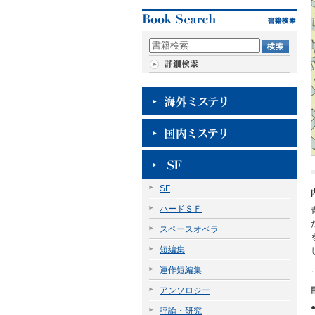
SF
ハードＳＦ
スペースオペラ
短編集
連作短編集
アンソロジー
評論・研究