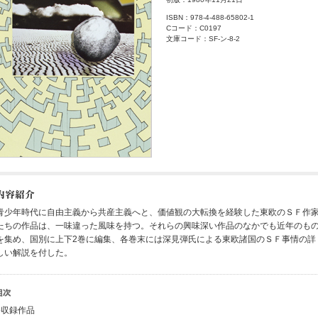
ISBN：978-4-488-65802-1
Cコード：C0197
文庫コード：SF-ン-8-2
青少年時代に自由主義から共産主義へと、価値観の大転換を経験した東欧のＳＦ作
たちの作品は、一味違った風味を持つ。それらの興味深い作品のなかでも近年のも
を集め、国別に上下2巻に編集、各巻末には深見弾氏による東欧諸国のＳＦ事情の詳
しい解説を付した。
●収録作品