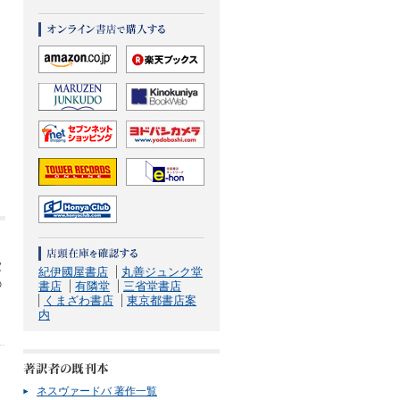
家
紀伊國屋書店
丸善ジュンク堂
の
書店
有隣堂
三省堂書店
くまざわ書店
東京都書店案
内
ネスヴァードバ 著作一覧