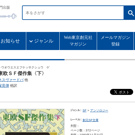
門出版
Web東京創元社
メールマガジン
お知らせ
ジャンル
マガジン
登録
トウオウエスエフケッサクシュウ ゲ
東欧ＳＦ傑作集〈下〉
ネスヴァードバ
他
深見弾
他訳
SF
>
アンソロジー
創元SF文庫
判型：
ページ数：372ページ
初版：1980年11月21日