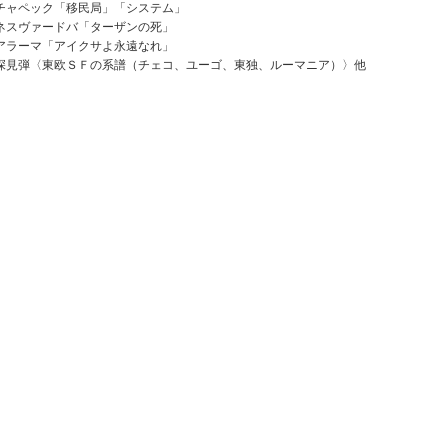
チャペック「移民局」「システム」
ネスヴァードバ「ターザンの死」
アラーマ「アイクサよ永遠なれ」
深見弾〈東欧ＳＦの系譜（チェコ、ユーゴ、東独、ルーマニア）〉他