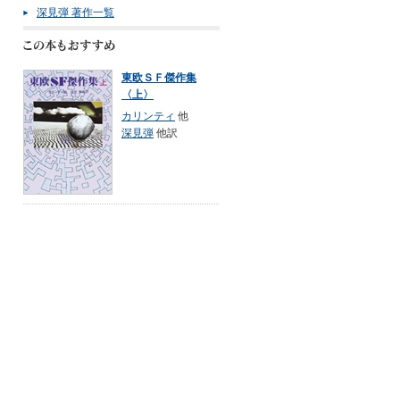
深見弾 著作一覧
東欧ＳＦ傑作集
〈上〉
カリンティ
他
深見弾
他訳