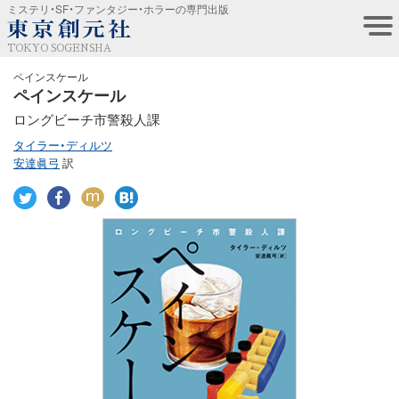
ミステリ・SF・ファンタジー・ホラーの専門出版
TOKYO SOGENSHA
ペインスケール
ペインスケール
ロングビーチ市警殺人課
タイラー・ディルツ
安達眞弓
訳