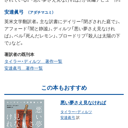
安達眞弓
（アダチマユミ）
英米文学翻訳者。主な訳書にデイリー「閉ざされた庭で」、
アフォード「闇と静謐」、ディルツ「悪い夢さえ見なけれ
ば」、ベル「死んだレモン」、ブロードリブ「殺人は太陽の下
で」など。
著訳者の既刊本
タイラー・ディルツ 著作一覧
安達眞弓 著作一覧
この本もおすすめ
悪い夢さえ見なければ
タイラー・ディルツ
安達眞弓
訳