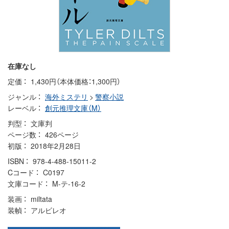
在庫なし
定価
1,430円（本体価格：1,300円）
ジャンル
海外ミステリ
>
警察小説
レーベル
創元推理文庫（M）
判型
文庫判
ページ数
426ページ
初版
2018年2月28日
ISBN
978-4-488-15011-2
Cコード
C0197
文庫コード
M-テ-16-2
装画
miltata
装幀
アルビレオ