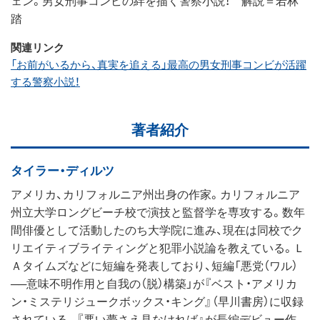
踏
関連リンク
「お前がいるから、真実を追える」最高の男女刑事コンビが活躍
する警察小説！
著者紹介
タイラー・ディルツ
アメリカ、カリフォルニア州出身の作家。カリフォルニア
州立大学ロングビーチ校で演技と監督学を専攻する。数年
間俳優として活動したのち大学院に進み、現在は同校でク
リエイティブライティングと犯罪小説論を教えている。Ｌ
Ａタイムズなどに短編を発表しており、短編「悪党（ワル）
──意味不明作用と自我の（脱）構築」が『ベスト・アメリカ
ン・ミステリジュークボックス・キング』（早川書房）に収録
されている。『悪い夢さえ見なければ』が長編デビュー作。