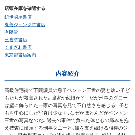
店頭在庫を確認する
紀伊國屋書店
丸善ジュンク堂書店
有隣堂
三省堂書店
くまざわ書店
東京都書店案内
内容紹介
高級住宅街で下院議員の息子ベントン三世の妻と幼い子ど
もたちが殺害された。強盗か怨恨か？ だが刑事のダニー
は壁に飾られた一家の写真を見て不自然さを感じる。子ど
もを中心にした写真は少なく、なぜかほとんどがベントン
三世の写真なのだ。過去の事件で負った体と心の痛みを抱
え捜査に没頭する刑事ダニーと、彼を支え続ける相棒のジ
ェン。男女刑事コンビの絆を描く警察小説！ 解説＝若林