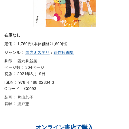
在庫なし
定価
1,760円（本体価格：1,600円）
ジャンル
国内ミステリ
>
連作短編集
判型
四六判並製
ページ数
304ページ
初版
2021年3月19日
ISBN
978-4-488-02834-3
Cコード
C0093
装画
片山若子
装幀
波戸恵
オンライン書店で購入