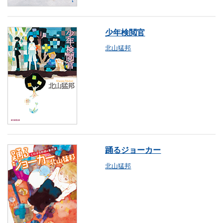
少年検閲官
北山猛邦
踊るジョーカー
北山猛邦