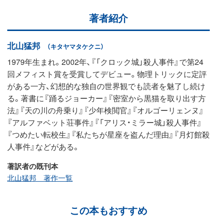
著者紹介
北山猛邦
（キタヤマタケクニ）
1979年生まれ。2002年、『「クロック城」殺人事件』で第24
回メフィスト賞を受賞してデビュー。物理トリックに定評
がある一方、幻想的な独自の世界観でも読者を魅了し続け
る。著書に『踊るジョーカー』『密室から黒猫を取り出す方
法』『天の川の舟乗り』『少年検閲官』『オルゴーリェンヌ』
『アルファベット荘事件』『「アリス・ミラー城」殺人事件』
『つめたい転校生』『私たちが星座を盗んだ理由』『月灯館殺
人事件』などがある。
著訳者の既刊本
北山猛邦 著作一覧
この本もおすすめ