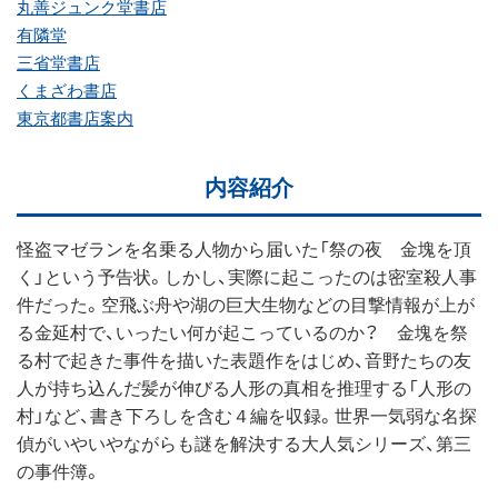
丸善ジュンク堂書店
有隣堂
三省堂書店
くまざわ書店
東京都書店案内
内容紹介
怪盗マゼランを名乗る人物から届いた「祭の夜 金塊を頂
く」という予告状。しかし、実際に起こったのは密室殺人事
件だった。空飛ぶ舟や湖の巨大生物などの目撃情報が上が
る金延村で、いったい何が起こっているのか？ 金塊を祭
る村で起きた事件を描いた表題作をはじめ、音野たちの友
人が持ち込んだ髪が伸びる人形の真相を推理する「人形の
村」など、書き下ろしを含む４編を収録。世界一気弱な名探
偵がいやいやながらも謎を解決する大人気シリーズ、第三
の事件簿。