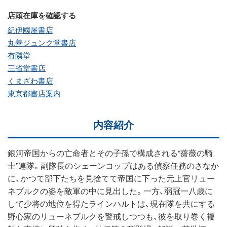
店頭在庫を確認する
紀伊國屋書店
丸善ジュンク堂書店
有隣堂
三省堂書店
くまざわ書店
東京都書店案内
内容紹介
銀河帝国からの亡命者とその子孫で構成される“薔薇の騎
士”連隊。副隊長のシェーンコップはある偵察任務のさなか
に、かつて部下たちを見捨てて帝国に下った元上官リュー
ネブルクの姿を敵軍の中に見出した。一方、弱冠一八歳に
して少将の地位を得たラインハルトは、現在隊を共にする
野心家のリューネブルクを警戒しつつも、彼を取り巻く複