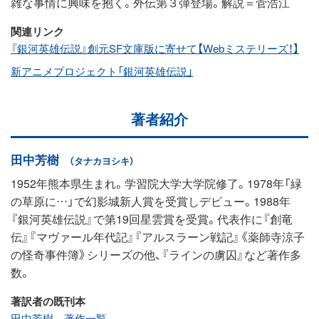
雑な事情に興味を抱く。外伝第３弾登場。解説＝菅浩江
関連リンク
『銀河英雄伝説』創元SF文庫版に寄せて【Webミステリーズ！】
新アニメプロジェクト「銀河英雄伝説」
著者紹介
田中芳樹
（タナカヨシキ）
1952年熊本県生まれ。学習院大学大学院修了。1978年「緑
の草原に…」で幻影城新人賞を受賞しデビュー。1988年
『銀河英雄伝説』で第19回星雲賞を受賞。代表作に『創竜
伝』『マヴァール年代記』『アルスラーン戦記』《薬師寺涼子
の怪奇事件簿》シリーズの他、『ラインの虜囚』など著作多
数。
著訳者の既刊本
田中芳樹 著作一覧