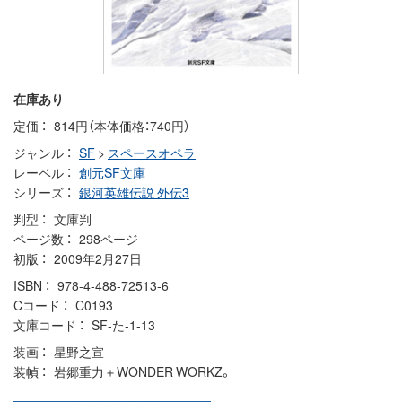
在庫あり
定価
814円（本体価格：740円）
ジャンル
SF
>
スペースオペラ
レーベル
創元SF文庫
シリーズ
銀河英雄伝説 外伝3
判型
文庫判
ページ数
298ページ
初版
2009年2月27日
ISBN
978-4-488-72513-6
Cコード
C0193
文庫コード
SF-た-1-13
装画
星野之宣
装幀
岩郷重力＋WONDER WORKZ。