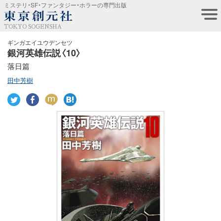
ミステリ・SF・ファンタジー・ホラーの専門出版
TOKYO SOGENSHA
ギンガエイユウデンセツ
銀河英雄伝説〈10〉
落日篇
田中芳樹