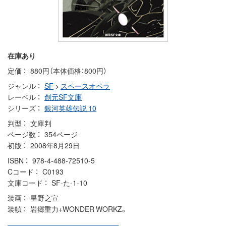
在庫あり
定価
880円（本体価格：800円）
ジャンル
SF
>
スペースオペラ
レーベル
創元SF文庫
シリーズ
銀河英雄伝説 10
判型
文庫判
ページ数
354ページ
初版
2008年8月29日
ISBN
978-4-488-72510-5
Cコード
C0193
文庫コード
SF-た-1-10
装画
星野之宣
装幀
岩郷重力+WONDER WORKZ。