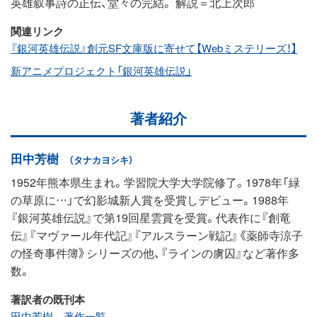
英雄叙事詩の正伝、堂々の完結。 解説＝北上次郎
関連リンク
『銀河英雄伝説』創元SF文庫版に寄せて【Webミステリーズ！】
新アニメプロジェクト「銀河英雄伝説」
著者紹介
田中芳樹
（タナカヨシキ）
1952年熊本県生まれ。学習院大学大学院修了。1978年「緑
の草原に…」で幻影城新人賞を受賞しデビュー。1988年
『銀河英雄伝説』で第19回星雲賞を受賞。代表作に『創竜
伝』『マヴァール年代記』『アルスラーン戦記』《薬師寺涼子
の怪奇事件簿》シリーズの他、『ラインの虜囚』など著作多
数。
著訳者の既刊本
田中芳樹 著作一覧