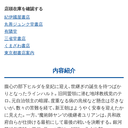
店頭在庫を確認する
紀伊國屋書店
丸善ジュンク堂書店
有隣堂
三省堂書店
くまざわ書店
東京都書店案内
内容紹介
腹心の部下ヒルダを皇妃に迎え、世継ぎの誕生を待つばか
りとなったラインハルト。旧同盟領に潜む地球教残党のテ
ロ、元自治領主の暗躍、度重なる病の兆候など懸念は尽きな
いが、数々の苦難を経て、新王朝はようやく安泰を迎えたか
に見えた。一方、“魔術師ヤン”の後継者ユリアンは、共和政
府自らが仕掛ける最初にして最後の戦いを決断する。銀河