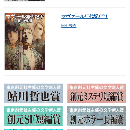
マヴァール年代記（全）
田中芳樹