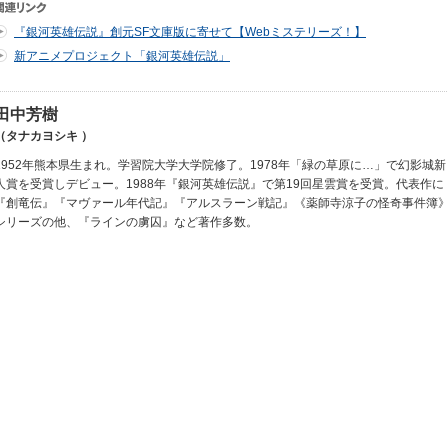
『銀河英雄伝説』創元SF文庫版に寄せて【Webミステリーズ！】
新アニメプロジェクト「銀河英雄伝説」
田中芳樹
（タナカヨシキ ）
1952年熊本県生まれ。学習院大学大学院修了。1978年「緑の草原に…」で幻影城新
人賞を受賞しデビュー。1988年『銀河英雄伝説』で第19回星雲賞を受賞。代表作に
『創竜伝』『マヴァール年代記』『アルスラーン戦記』《薬師寺涼子の怪奇事件簿
シリーズの他、『ラインの虜囚』など著作多数。