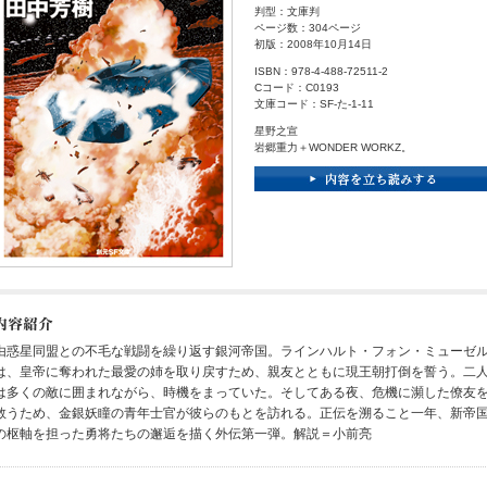
判型：文庫判
ページ数：304ページ
初版：2008年10月14日
ISBN：978-4-488-72511-2
Cコード：C0193
文庫コード：SF-た-1-11
星野之宣
岩郷重力＋WONDER WORKZ。
由惑星同盟との不毛な戦闘を繰り返す銀河帝国。ラインハルト・フォン・ミューゼ
は、皇帝に奪われた最愛の姉を取り戻すため、親友とともに現王朝打倒を誓う。二
は多くの敵に囲まれながら、時機をまっていた。そしてある夜、危機に瀕した僚友
救うため、金銀妖瞳の青年士官が彼らのもとを訪れる。正伝を溯ること一年、新帝
の枢軸を担った勇将たちの邂逅を描く外伝第一弾。解説＝小前亮