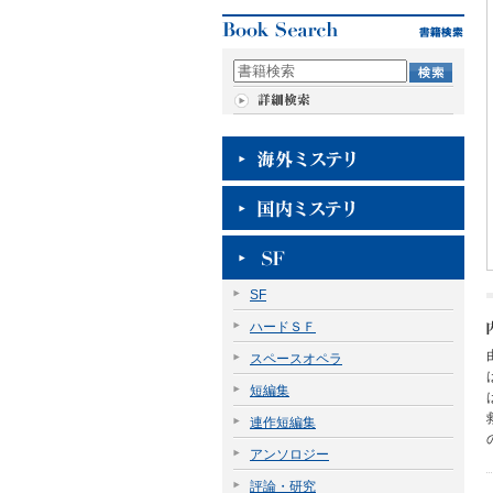
SF
ハードＳＦ
スペースオペラ
短編集
連作短編集
アンソロジー
評論・研究