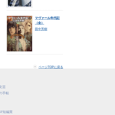
マヴァール年代記
（全）
田中芳樹
ページTOPに戻る
文芸
の手帖
SF短編賞