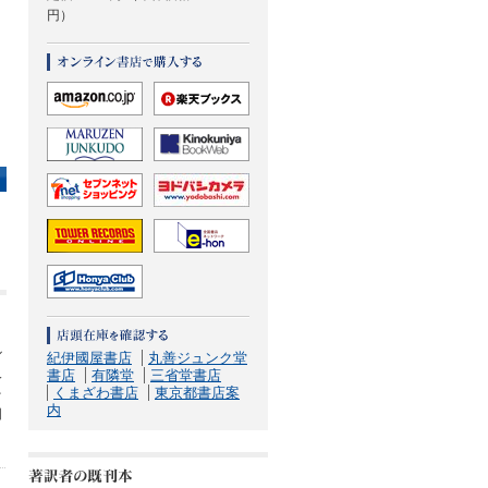
円）
ル
紀伊國屋書店
丸善ジュンク堂
人
書店
有隣堂
三省堂書店
くまざわ書店
東京都書店案
を
内
国