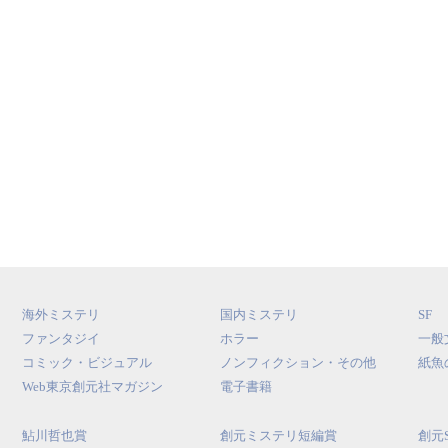
海外ミステリ
国内ミステリ
SF
ファンタジイ
ホラー
一般
コミック・ビジュアル
ノンフィクション・その他
紙魚
Web東京創元社マガジン
電子書籍
鮎川哲也賞
創元ミステリ短編賞
創元