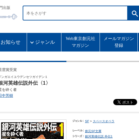
門出版
Web東京創元社
メールマガジン
お知らせ
ジャンル
マガジン
登録
星雲賞受賞
ギンガエイユウデンセツガイデン１
銀河英雄伝説外伝〈1〉
星を砕く者
田中芳樹
SF
>
スペースオペラ
創元SF文庫
銀河英雄伝説 外伝1