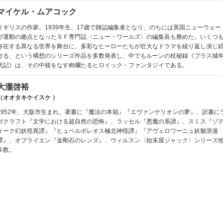
マイケル・ムアコック
イギリスの作家。1939年生。17歳で雑誌編集者となり、のちには英国ニューウェー
ヴ運動の拠点となったＳＦ専門誌〈ニュー・ワールズ〉の編集長も務めた。いくつ
存在する異なる世界を舞台に、多彩なヒーローたちが壮大なドラマを繰り返し演じ
ける、という構想のシリーズ作品を多数発表し、中でもルーンの杖秘録《ブラス城
代記》は、その中核をなす絢爛たるヒロイック・ファンタジイである。
大瀧啓裕
（オオタキケイスケ ）
1952年、大阪市生まれ。著書に『魔法の本箱』『エヴァンゲリオンの夢』、訳書に
ヴクラフト『文学における超自然の恐怖』、ラッセル『悪魔の系譜』、スミス『ゾ
ィーク幻妖怪異譚』『ヒュペルボレオス極北神怪譚』『アヴェロワーニュ妖魅浪漫
譚』、オブライエン『金剛石のレンズ』、ウィルスン〈始末屋ジャック〉シリーズ
多数。