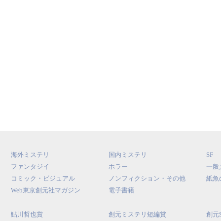
海外ミステリ
国内ミステリ
SF
ファンタジイ
ホラー
一般
コミック・ビジュアル
ノンフィクション・その他
紙魚
Web東京創元社マガジン
電子書籍
鮎川哲也賞
創元ミステリ短編賞
創元