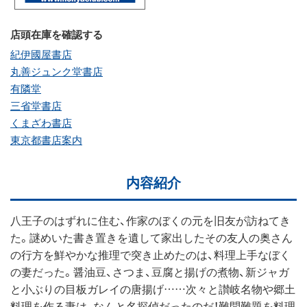
店頭在庫を確認する
紀伊國屋書店
丸善ジュンク堂書店
有隣堂
三省堂書店
くまざわ書店
東京都書店案内
内容紹介
八王子のはずれに住む、作家のぼくの元を旧友が訪ねてき
た。謎めいた書き置きを遺して家出したその友人の奥さん
の行方を鮮やかな推理で突き止めたのは、料理上手なぼく
の妻だった。醤油豆、さつま、豆腐と揚げの煮物、新ジャガ
と小ぶりの目板ガレイの唐揚げ……次々と讃岐名物や郷土
料理を作る妻は、なんと名探偵だったのだ！難問難題を料理