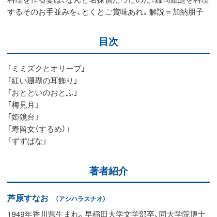
するそのお手並みを、とくとご賞味あれ。解説＝加納朋子
目次
「ミミズクとオリーブ」
「紅い珊瑚の耳飾り」
「おとといのおとふ」
「梅見月」
「姫鏡台」
「寿留女（するめ）」
「ずずばな」
著者紹介
芦原すなお
（アシハラスナオ）
1949年香川県生まれ。早稲田大学文学部卒、同大学院博士