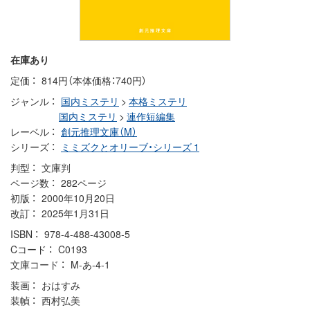
在庫あり
定価
814円（本体価格：740円）
ジャンル
国内ミステリ
>
本格ミステリ
国内ミステリ
>
連作短編集
レーベル
創元推理文庫（M）
シリーズ
ミミズクとオリーブ・シリーズ 1
判型
文庫判
ページ数
282ページ
初版
2000年10月20日
改訂
2025年1月31日
ISBN
978-4-488-43008-5
Cコード
C0193
文庫コード
M-あ-4-1
装画
おはすみ
装幀
西村弘美