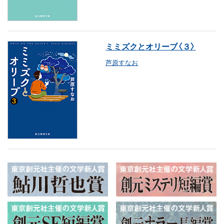
ミミズクとオリーブ〈３〉
芦原すなお