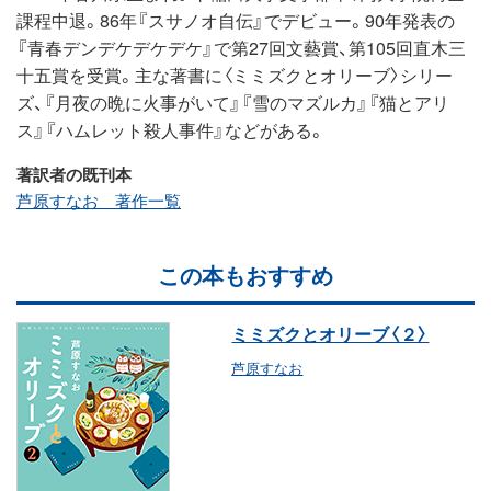
課程中退。86年『スサノオ自伝』でデビュー。90年発表の
『青春デンデケデケデケ』で第27回文藝賞、第105回直木三
十五賞を受賞。主な著書に〈ミミズクとオリーブ〉シリー
ズ、『月夜の晩に火事がいて』『雪のマズルカ』『猫とアリ
ス』『ハムレット殺人事件』などがある。
著訳者の既刊本
芦原すなお 著作一覧
この本もおすすめ
ミミズクとオリーブ〈２〉
芦原すなお