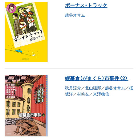
ボーナス・トラック
越谷オサム
蝦蟇倉（がまくら）市事件〈2〉
秋月涼介
／
北山猛邦
／
越谷オサム
／
桜
坂洋
／
村崎友
／
米澤穂信