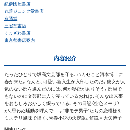
紀伊國屋書店
丸善ジュンク堂書店
有隣堂
三省堂書店
くまざわ書店
東京都書店案内
内容紹介
たったひとりで坂高文芸部を守る、ハカセこと河本博士に
春が来た。なんと、可愛い新入生が入部したのだ。彼女が人
気のない部を選んだのには、何か秘密がありそう。部員で
もないのに文芸部に入り浸っているおれは、そんな出来事
をおもしろおかしく綴っている。その日記〈空色メモリ〉
が、思わぬ騒動を呼んで──。“非モテ男子”たちの恋模様を
ミステリ風味で描く、青春小説の決定版。解説＝大矢博子
関連リンク