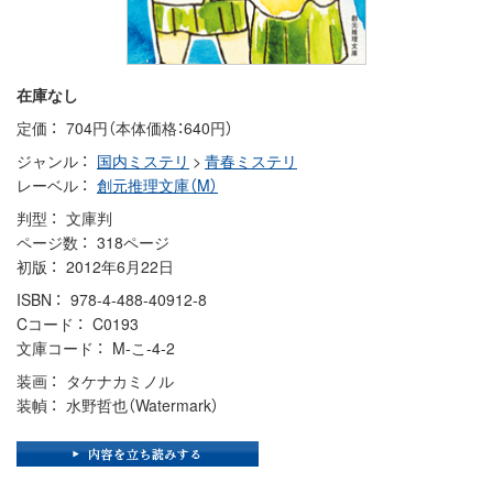
在庫なし
定価
704円（本体価格：640円）
ジャンル
国内ミステリ
>
青春ミステリ
レーベル
創元推理文庫（M）
判型
文庫判
ページ数
318ページ
初版
2012年6月22日
ISBN
978-4-488-40912-8
Cコード
C0193
文庫コード
M-こ-4-2
装画
タケナカミノル
装幀
水野哲也（Watermark）