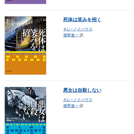
死体は笑みを招く
ネレ・ノイハウス
酒寄進一
訳
悪女は自殺しない
ネレ・ノイハウス
酒寄進一
訳