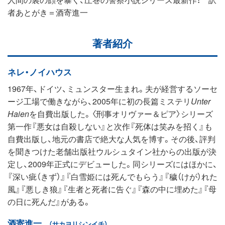
者あとがき＝酒寄進一
著者紹介
ネレ・ノイハウス
1967年、ドイツ、ミュンスター生まれ。夫が経営するソーセ
ージ工場で働きながら、2005年に初の長篇ミステリ
Unter
Haien
を自費出版した。〈刑事オリヴァー＆ピア〉シリーズ
第一作『悪女は自殺しない』と次作『死体は笑みを招く』も
自費出版し、地元の書店で絶大な人気を博す。その後、評判
を聞きつけた老舗出版社ウルシュタイン社からの出版が決
定し、2009年正式にデビューした。同シリーズにはほかに、
『深い疵（きず）』『白雪姫には死んでもらう』『穢（けが）れた
風』『悪しき狼』『生者と死者に告ぐ』『森の中に埋めた』『母
の日に死んだ』がある。
酒寄進一
（サカヨリシンイチ）