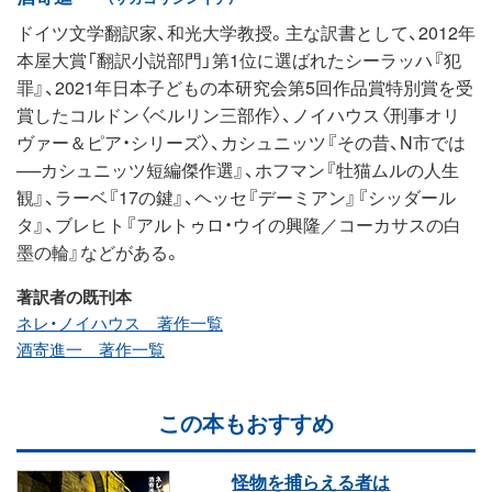
ドイツ文学翻訳家、和光大学教授。主な訳書として、2012年
本屋大賞「翻訳小説部門」第1位に選ばれたシーラッハ『犯
罪』、2021年日本子どもの本研究会第5回作品賞特別賞を受
賞したコルドン〈ベルリン三部作〉、ノイハウス〈刑事オリ
ヴァー＆ピア・シリーズ〉、カシュニッツ『その昔、N市では
──カシュニッツ短編傑作選』、ホフマン『牡猫ムルの人生
観』、ラーベ『17の鍵』、ヘッセ『デーミアン』『シッダール
タ』、ブレヒト『アルトゥロ・ウイの興隆／コーカサスの白
墨の輪』などがある。
著訳者の既刊本
ネレ・ノイハウス 著作一覧
酒寄進一 著作一覧
この本もおすすめ
怪物を捕らえる者は