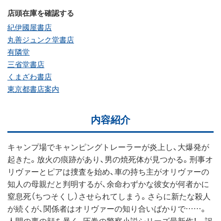
店頭在庫を確認する
紀伊國屋書店
丸善ジュンク堂書店
有隣堂
三省堂書店
くまざわ書店
東京都書店案内
内容紹介
キャンプ場でキャンピングトレーラーが炎上し、大爆発が
起きた。放火の痕跡があり、男の焼死体が見つかる。刑事オ
リヴァーとピアは捜査を始め、車の持ち主がオリヴァーの
知人の母親だと判明するが、余命わずかな彼女が何者かに
窒息死（ちつそくし）させられてしまう。さらに新たな殺人
が続くが、関係者はオリヴァーの知り合いばかりで……。
人間の裏の顔を暴く、圧巻の警察小説シリーズ最新作！ 訳