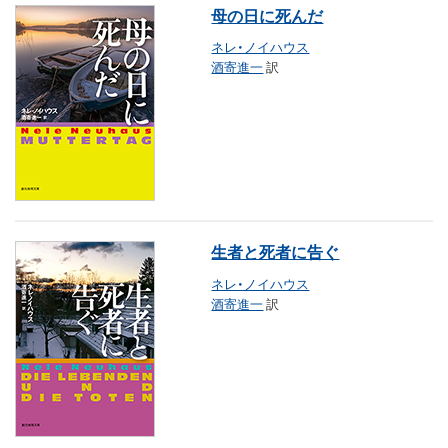
母の日に死んだ
ネレ・ノイハウス
酒寄進一
訳
生者と死者に告ぐ
ネレ・ノイハウス
酒寄進一
訳