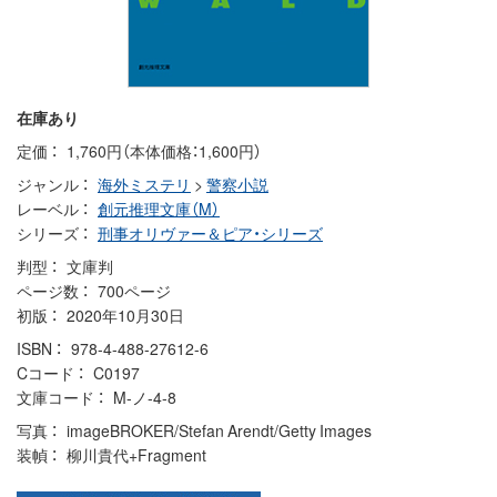
在庫あり
定価
1,760円（本体価格：1,600円）
ジャンル
海外ミステリ
>
警察小説
レーベル
創元推理文庫（M）
シリーズ
刑事オリヴァー＆ピア・シリーズ
判型
文庫判
ページ数
700ページ
初版
2020年10月30日
ISBN
978-4-488-27612-6
Cコード
C0197
文庫コード
M-ノ-4-8
写真
imageBROKER/Stefan Arendt/Getty Images
装幀
柳川貴代+Fragment