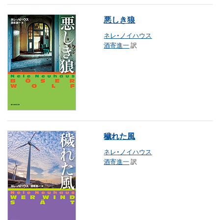
悪しき狼
ネレ・ノイハウス
酒寄進一
訳
穢れた風
ネレ・ノイハウス
酒寄進一
訳