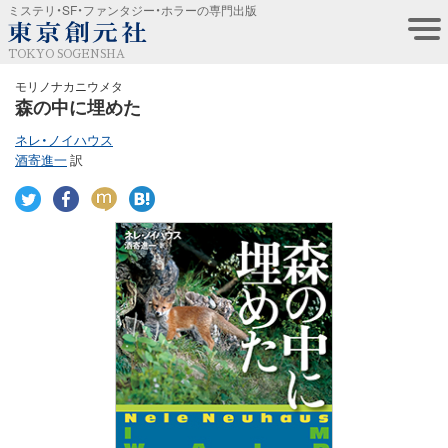
ミステリ・SF・ファンタジー・ホラーの専門出版
TOKYO SOGENSHA
モリノナカニウメタ
森の中に埋めた
ネレ・ノイハウス
酒寄進一
訳