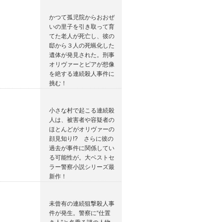
かつて孤児院からおおぜ
いの里子を引き取って育
てた老人が死亡し、彼の
邸から３人の死蝋化した
遺体が発見された。刑事
オリヴァーとピアが想像
を絶する連続殺人事件に
挑む！
小さな村で起こる連続殺
人は、被害者や容疑者の
ほとんどがオリヴァーの
顔見知り!? さらに彼の
過去が事件に関係してい
る可能性が。大ベストセ
ラー警察小説シリーズ最
新作！
未曾有の連続狙撃殺人事
件が発生。警察に“仕置