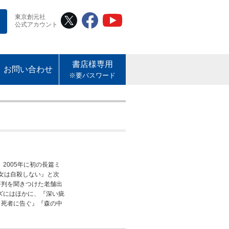
東京創元社
公式アカウント
書店様専用
お問い合わせ
※要パスワード
2005年に初の長篇ミ
女は自殺しない』と次
評判を聞きつけた老舗出
ズにはほかに、『深い疵
と死者に告ぐ』『森の中