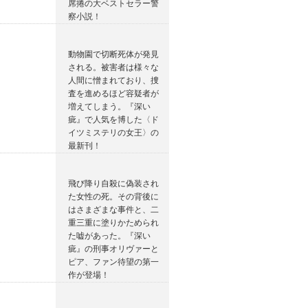
席捲の大ベストセラー警
察小説！
動物園で切断死体が発見
される。被害者は様々な
人間に憎まれており、捜
査を進めるほど容疑者が
増えてしまう。『深い
疵』で人気を博した〈ド
イツミステリの女王〉の
最新刊！
飛び降り自殺に偽装され
た女性の死。その背後に
はさまざまな事件と、二
重三重に塗りかためられ
た嘘があった。『深い
疵』の刑事オリヴァーと
ピア、ファン待望の第一
作が登場！