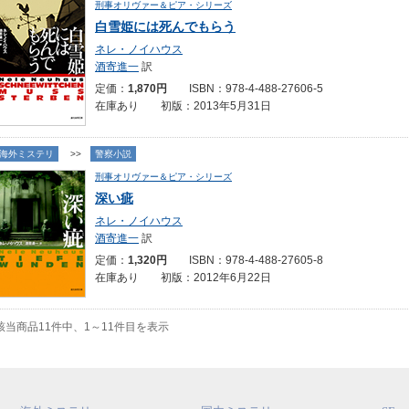
刑事オリヴァー＆ピア・シリーズ
白雪姫には死んでもらう
ネレ・ノイハウス
酒寄進一
訳
定価：
1,870円
ISBN：978-4-488-27606-5
在庫あり 初版：2013年5月31日
海外ミステリ
>>
警察小説
刑事オリヴァー＆ピア・シリーズ
深い疵
ネレ・ノイハウス
酒寄進一
訳
定価：
1,320円
ISBN：978-4-488-27605-8
在庫あり 初版：2012年6月22日
該当商品11件中、1～11件目を表示