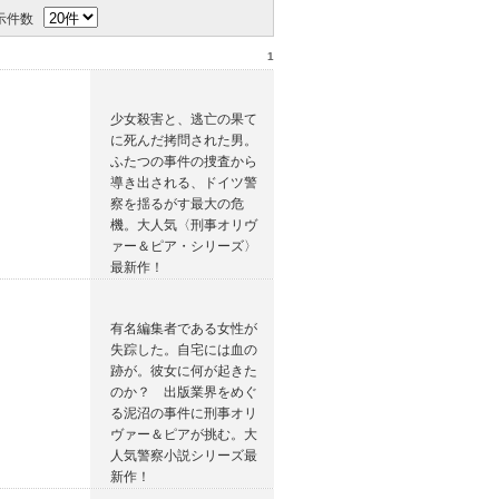
示件数
1
少女殺害と、逃亡の果て
に死んだ拷問された男。
ふたつの事件の捜査から
導き出される、ドイツ警
察を揺るがす最大の危
機。大人気〈刑事オリヴ
ァー＆ピア・シリーズ〉
最新作！
有名編集者である女性が
失踪した。自宅には血の
跡が。彼女に何が起きた
のか？ 出版業界をめぐ
る泥沼の事件に刑事オリ
ヴァー＆ピアが挑む。大
人気警察小説シリーズ最
新作！