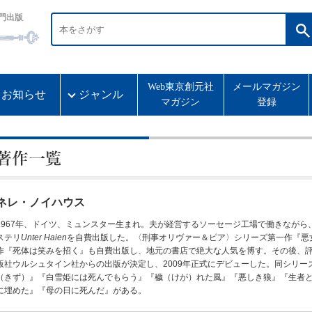
門出版
Web東京創元社
メールマガジン
お知らせ
ジャンル
マガジン
登録
ネレ・ノイハウス
1967年、ドイツ、ミュンスター生まれ。夫が経営するソーセージ工場で働きながら、
ステリ
Unter Haien
を自費出版した。〈刑事オリヴァー＆ピア〉シリーズ第一作『悪
作『死体は笑みを招く』も自費出版し、地元の書店で絶大な人気を博す。その後、
版社ウルシュタイン社からの出版が決定し、2009年正式にデビューした。同シリー
（きず）』『白雪姫には死んでもらう』『穢（けが）れた風』『悪しき狼』『生者
に埋めた』『母の日に死んだ』がある。