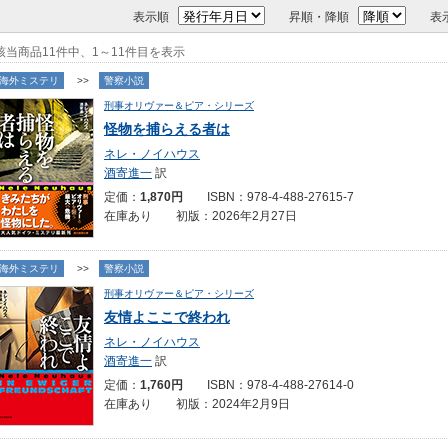
表示順
昇順・降順
表
該当商品11件中、1～11件目を表示
海外ミステリ
>>
警察小説
刑事オリヴァー＆ピア・シリーズ
怪物を捕らえる者は
ネレ・ノイハウス
酒寄進一
訳
定価：
1,870円
ISBN：978-4-488-27615-7
在庫あり 初版：2026年2月27日
海外ミステリ
>>
警察小説
刑事オリヴァー＆ピア・シリーズ
友情よここで終われ
ネレ・ノイハウス
酒寄進一
訳
定価：
1,760円
ISBN：978-4-488-27614-0
在庫あり 初版：2024年2月9日