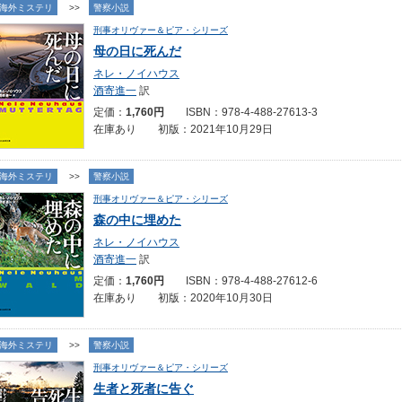
海外ミステリ
>>
警察小説
刑事オリヴァー＆ピア・シリーズ
母の日に死んだ
ネレ・ノイハウス
酒寄進一
訳
定価：
1,760円
ISBN：978-4-488-27613-3
在庫あり 初版：2021年10月29日
海外ミステリ
>>
警察小説
刑事オリヴァー＆ピア・シリーズ
森の中に埋めた
ネレ・ノイハウス
酒寄進一
訳
定価：
1,760円
ISBN：978-4-488-27612-6
在庫あり 初版：2020年10月30日
海外ミステリ
>>
警察小説
刑事オリヴァー＆ピア・シリーズ
生者と死者に告ぐ