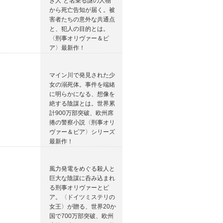
き人”と名乗る謎の人物
から死亡告知が届く。被
害者たちの意外な共通点
と、犯人の目的とは。
〈刑事オリヴァー＆ピ
ア〉最新作！
マイン川で発見された少
女の溺死体。事件を端緒
に明らかになる、想像を
絶する陰謀とは。世界累
計900万部突破、欧州席
捲の警察小説〈刑事オリ
ヴァー＆ピア〉シリーズ
最新作！
風力発電をめぐる殺人と
巨大な陰謀に呑み込まれ
る刑事オリヴァーとピ
ア。〈ドイツミステリの
女王〉が贈る、世界20か
国で700万部突破、欧州