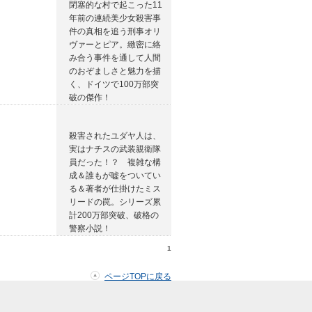
閉塞的な村で起こった11
年前の連続美少女殺害事
件の真相を追う刑事オリ
ヴァーとピア。緻密に絡
み合う事件を通して人間
のおぞましさと魅力を描
く、ドイツで100万部突
破の傑作！
殺害されたユダヤ人は、
実はナチスの武装親衛隊
員だった！？ 複雑な構
成＆誰もが嘘をついてい
る＆著者が仕掛けたミス
リードの罠。シリーズ累
計200万部突破、破格の
警察小説！
1
ページTOPに戻る