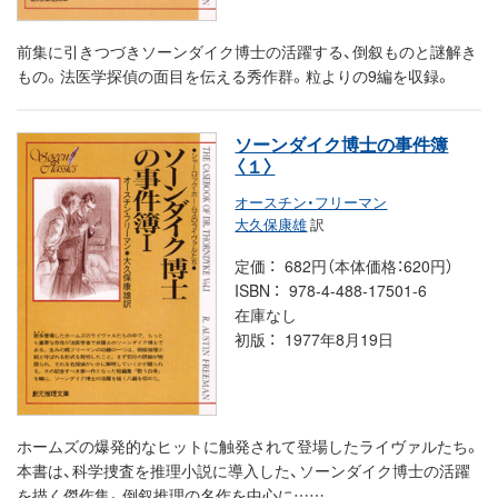
前集に引きつづきソーンダイク博士の活躍する、倒叙ものと謎解き
もの。法医学探偵の面目を伝える秀作群。粒よりの9編を収録。
ソーンダイク博士の事件簿
〈１〉
オースチン・フリーマン
大久保康雄
訳
定価
682円（本体価格：620円）
ISBN
978-4-488-17501-6
在庫なし
初版
1977年8月19日
ホームズの爆発的なヒットに触発されて登場したライヴァルたち。
本書は、科学捜査を推理小説に導入した、ソーンダイク博士の活躍
を描く傑作集。倒叙推理の名作を中心に……