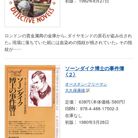
初版
1982年8月27日
ロンドンの貴金属商の金庫から、ダイヤモンドの原石が盗み出され
た。現場に落ちていた紙には血染めの指紋が残されていた。その指
紋が……
ソーンダイク博士の事件簿
〈２〉
オースチン・フリーマン
大久保康雄
訳
定価
638円（本体価格：580円）
ISBN
978-4-488-17502-3
在庫なし
初版
1980年3月28日