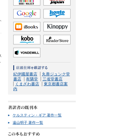
か
ス
ハ
紀伊國屋書店
丸善ジュンク堂
書店
有隣堂
三省堂書店
くまざわ書店
東京都書店案
内
ケルスティン・ギア 著作一覧
遠山明子 著作一覧