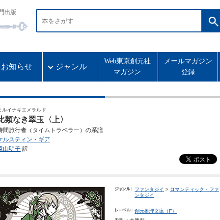
門出版
Web東京創元社
メールマガジン
お知らせ
ジャンル
マガジン
登録
ヒルイナキエメラルド
比類なき翠玉〈上〉
時間旅行者（タイムトラベラー）の系譜
ケルスティン・ギア
遠山明子
訳
ファンタジイ
>
ロマンティック・ファ
ンタジイ
創元推理文庫（F）