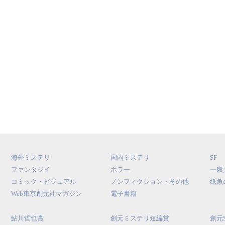
海外ミステリ
国内ミステリ
SF
ファンタジイ
ホラー
一般
コミック・ビジュアル
ノンフィクション・その他
紙魚
Web東京創元社マガジン
電子書籍
鮎川哲也賞
創元ミステリ短編賞
創元