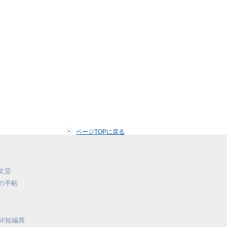
ページTOPに戻る
文芸
の手帖
SF短編賞