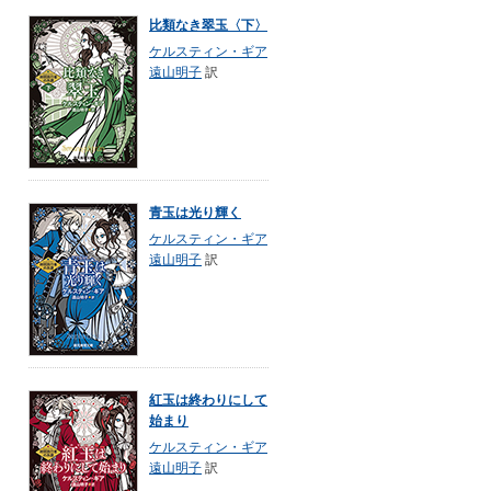
比類なき翠玉〈下〉
ケルスティン・ギア
遠山明子
訳
青玉は光り輝く
ケルスティン・ギア
遠山明子
訳
紅玉は終わりにして
始まり
ケルスティン・ギア
遠山明子
訳