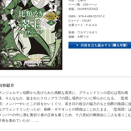
判型：文庫判
ページ数：230ページ
初版：2016年5月20日
ISBN：978-4-488-55707-2
Cコード：C0197
文庫コード：F-キ-4-3
装画：ワカマツカオリ
装幀：大野リサ
サンジェルマン伯爵から告げられた残酷な真実に、グウェンドリンの恋心は荒れ模
様。そんななか、盗まれたクロノグラフの隠し場所がついに明らかになる。〈監視
団〉メンバーやいとこの目をかいくぐり、若き日の祖父の協力のもと伯爵の陰謀に
るグウェンドリンだったが、相棒・ギデオンとの関係はこじれたまま。〈監視団〉
メンバーの中に潜む裏切り者の正体を暴くため、十八世紀の舞踏会に二人を送りこ
計画を進めていたが……。