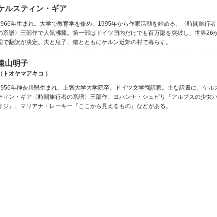
ケルスティン・ギア
1966年生まれ。大学で教育学を修め、1995年から作家活動を始める。〈時間旅行者
の系譜〉三部作で人気沸騰。第一部はドイツ国内だけでも百万部を突破し、世界26
国で翻訳が決定。夫と息子、猫とともにケルン近郊の村で暮らす。
遠山明子
（トオヤマアキコ ）
1956年神奈川県生まれ。上智大学大学院卒。ドイツ文学翻訳家。主な訳書に、ケル
ティン・ギア〈時間旅行者の系譜〉三部作、ヨハンナ・シュピリ『アルプスの少女
イジ』、マリアナ・レーキー『ここから見えるもの』などがある。