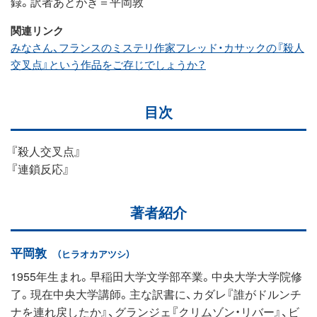
録。訳者あとがき＝平岡敦
関連リンク
みなさん、フランスのミステリ作家フレッド・カサックの『殺人
交叉点』という作品をご存じでしょうか？
目次
『殺人交叉点』
『連鎖反応』
著者紹介
平岡敦
（ヒラオカアツシ）
1955年生まれ。早稲田大学文学部卒業。中央大学大学院修
了。現在中央大学講師。主な訳書に、カダレ『誰がドルンチ
ナを連れ戻したか』、グランジェ『クリムゾン・リバー』、ビ