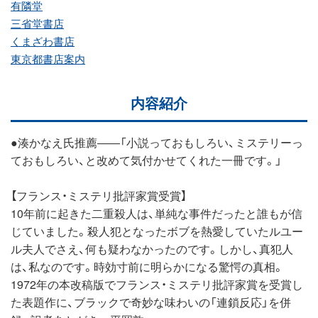
有隣堂
三省堂書店
くまざわ書店
東京都書店案内
内容紹介
●湊かなえ氏推薦――「小説っておもしろい、ミステリーっ
ておもしろい、と改めて気付かせてくれた一冊です。」
【フランス・ミステリ批評家賞受賞】
10年前に起きた二重殺人は、単純な事件だったと誰もが信
じていました。殺人犯となったボブを熱愛していたルユー
ル夫人でさえ、何も疑わなかったのです。しかし、真犯人
は、私なのです。時効寸前に明らかになる驚愕の真相。
1972年の本改稿版でフランス・ミステリ批評家賞を受賞し
た表題作に、ブラックで奇妙な味わいの「連鎖反応」を併