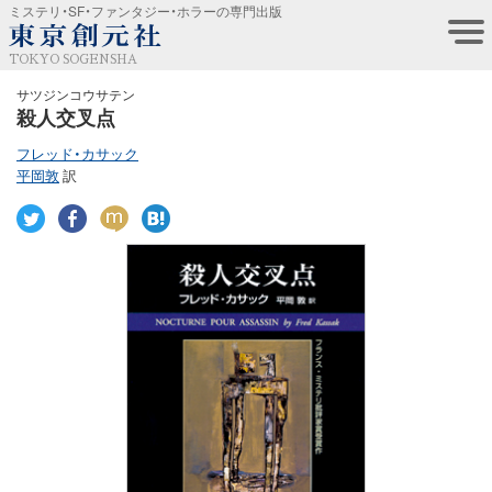
ミステリ・SF・ファンタジー・ホラーの専門出版
TOKYO SOGENSHA
サツジンコウサテン
殺人交叉点
フレッド・カサック
平岡敦
訳