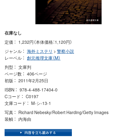
在庫なし
定価
1,232円（本体価格：1,120円）
ジャンル
海外ミステリ
>
警察小説
レーベル
創元推理文庫（M）
判型
文庫判
ページ数
406ページ
初版
2011年2月25日
ISBN
978-4-488-17404-0
Cコード
C0197
文庫コード
M-シ-13-1
写真
Richard Nebesky/Robert Harding/Getty Images
装幀
内海由