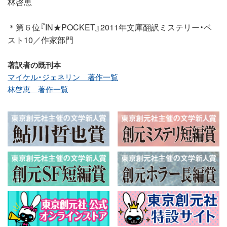
林啓恵
＊第６位『IN★POCKET』2011年文庫翻訳ミステリー・ベ
スト10／作家部門
著訳者の既刊本
マイケル・ジェネリン 著作一覧
林啓恵 著作一覧