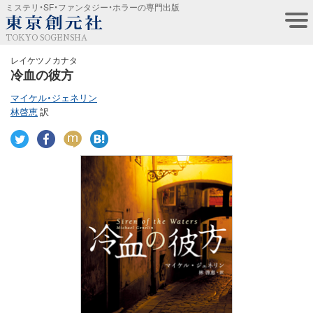
ミステリ・SF・ファンタジー・ホラーの専門出版
TOKYO SOGENSHA
レイケツノカナタ
冷血の彼方
マイケル・ジェネリン
林啓恵
訳