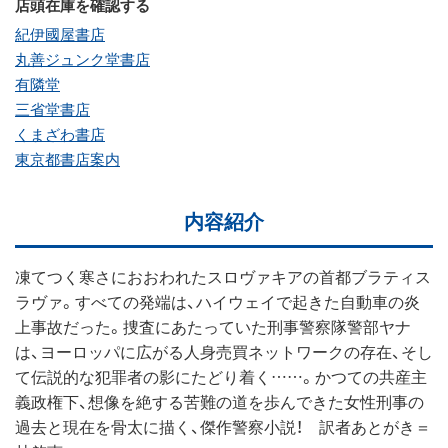
店頭在庫を確認する
紀伊國屋書店
丸善ジュンク堂書店
有隣堂
三省堂書店
くまざわ書店
東京都書店案内
内容紹介
凍てつく寒さにおおわれたスロヴァキアの首都ブラティス
ラヴァ。すべての発端は、ハイウェイで起きた自動車の炎
上事故だった。捜査にあたっていた刑事警察隊警部ヤナ
は、ヨーロッパに広がる人身売買ネットワークの存在、そし
て伝説的な犯罪者の影にたどり着く……。かつての共産主
義政権下、想像を絶する苦難の道を歩んできた女性刑事の
過去と現在を骨太に描く、傑作警察小説！ 訳者あとがき＝