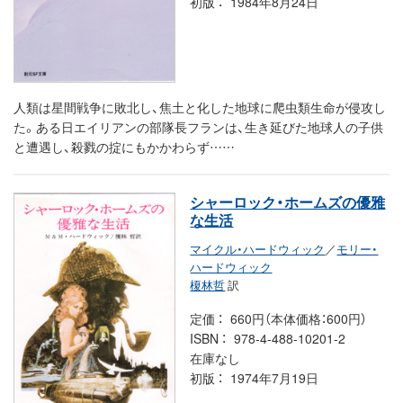
初版
1984年8月24日
人類は星間戦争に敗北し、焦土と化した地球に爬虫類生命が侵攻し
た。ある日エイリアンの部隊長フランは、生き延びた地球人の子供
と遭遇し、殺戮の掟にもかかわらず……
シャーロック・ホームズの優雅
な生活
マイクル・ハードウィック
／
モリー・
ハードウィック
榎林哲
訳
定価
660円（本体価格：600円）
ISBN
978-4-488-10201-2
在庫なし
初版
1974年7月19日