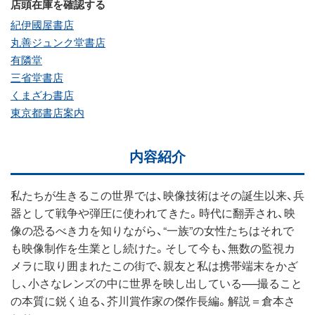
店頭在庫を確認する
紀伊國屋書店
丸善ジュンク堂書店
有隣堂
三省堂書店
くまざわ書店
東京都書店案内
内容紹介
私たちが生きるこの世界では、映像技術はその誕生以来、兵
器として戦争や弾圧に使われてきた。時代に翻弄され、映
像の恐るべき力を知りながら、“一族”の女性たちはそれで
も映像制作を生業とし続けた。そして今も、無数の監視カ
メラに取り囲まれたこの街で、親友と私は携帯端末をかざ
し、小さなレンズの中に世界を映し出している──撮ること
の本質に鋭く迫る、芥川賞作家の傑作長編。解説＝倉本さ