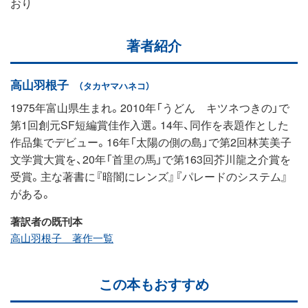
おり
著者紹介
高山羽根子
（タカヤマハネコ）
1975年富山県生まれ。2010年「うどん キツネつきの」で
第1回創元SF短編賞佳作入選。14年、同作を表題作とした
作品集でデビュー。16年「太陽の側の島」で第2回林芙美子
文学賞大賞を、20年「首里の馬」で第163回芥川龍之介賞を
受賞。主な著書に『暗闇にレンズ』『パレードのシステム』
がある。
著訳者の既刊本
高山羽根子 著作一覧
この本もおすすめ