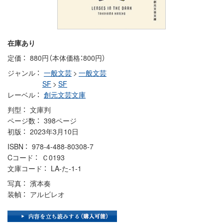
在庫あり
定価
880円（本体価格：800円）
ジャンル
一般文芸
>
一般文芸
SF
>
SF
レーベル
創元文芸文庫
判型
文庫判
ページ数
398ページ
初版
2023年3月10日
ISBN
978-4-488-80308-7
Cコード
Ｃ0193
文庫コード
LA-た-1-1
写真
濱本奏
装幀
アルビレオ