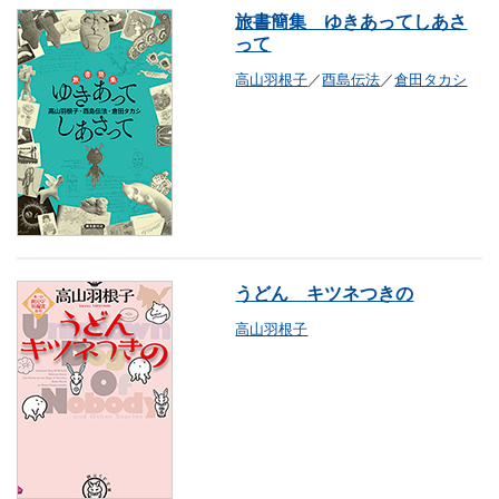
旅書簡集 ゆきあってしあさ
って
高山羽根子
／
酉島伝法
／
倉田タカシ
うどん キツネつきの
高山羽根子