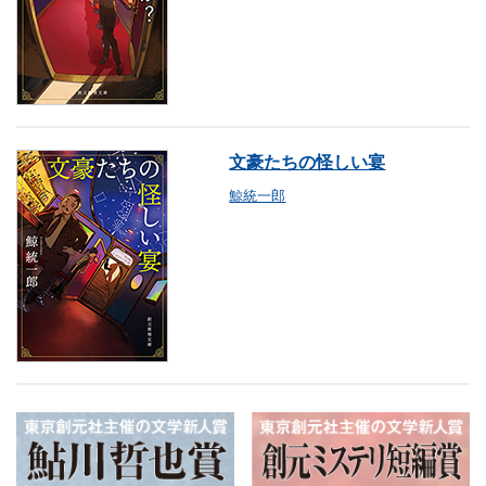
文豪たちの怪しい宴
鯨統一郎