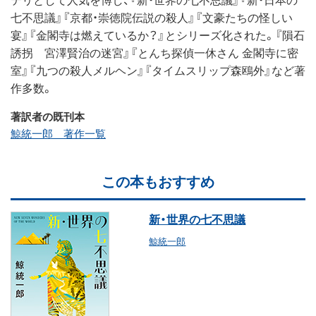
七不思議』『京都・崇徳院伝説の殺人』『文豪たちの怪しい
宴』『金閣寺は燃えているか？』とシリーズ化された。『隕石
誘拐 宮澤賢治の迷宮』『とんち探偵一休さん 金閣寺に密
室』『九つの殺人メルヘン』『タイムスリップ森鴎外』など著
作多数。
著訳者の既刊本
鯨統一郎 著作一覧
この本もおすすめ
新・世界の七不思議
鯨統一郎