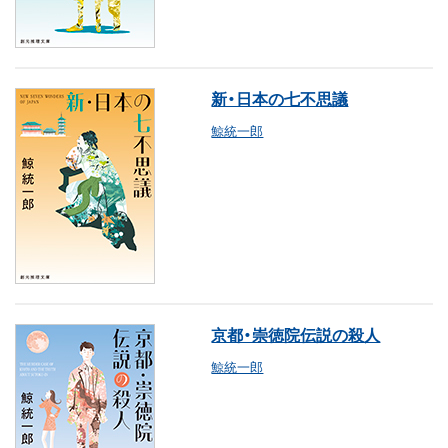
新・日本の七不思議
鯨統一郎
京都・崇徳院伝説の殺人
鯨統一郎