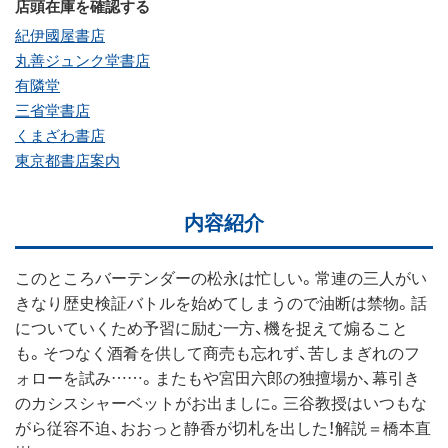
店頭在庫を確認する
紀伊國屋書店
丸善ジュンク堂書店
有隣堂
三省堂書店
くまざわ書店
東京都書店案内
内容紹介
このところバーテンダーの松永は忙しい。常連の三人がい
きなり歴史検証バトルを始めてしまうので油断は禁物。話
についていくため予習に励む一方、機を捉えて煽ること
も。そつなく酒肴を供して商売も忘れず、苦しまぎれのフ
ォローを試み……。またもや宮田六郎の独擅場か、幕引き
のカシスシャーベットがお出ましに。三谷教授はいつもな
がら従容不迫、おおっと静香が切札を出した！解説＝橋本直