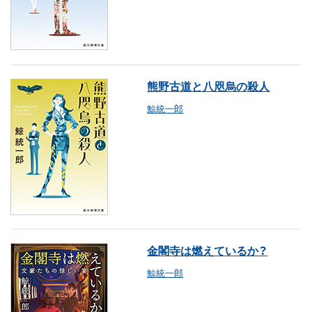
熊野古道と八咫烏の殺人
鯨統一郎
金閣寺は燃えているか？
鯨統一郎