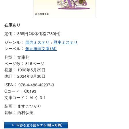
在庫あり
定価
858円（本体価格：780円）
ジャンル
国内ミステリ
>
歴史ミステリ
レーベル
創元推理文庫（M）
判型
文庫判
ページ数
316ページ
初版
1998年5月29日
改訂
2024年8月30日
ISBN
978-4-488-42207-3
Cコード
C0193
文庫コード
M-く-3-1
装画
ますこひかり
装幀
西村弘美