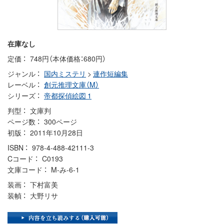
在庫なし
定価
748円（本体価格：680円）
ジャンル
国内ミステリ
>
連作短編集
レーベル
創元推理文庫（M）
シリーズ
帝都探偵絵図 1
判型
文庫判
ページ数
300ページ
初版
2011年10月28日
ISBN
978-4-488-42111-3
Cコード
C0193
文庫コード
M-み-6-1
装画
下村富美
装幀
大野リサ