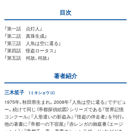
目次
「第一話 点灯人」
「第二話 真珠生成」
「第三話 人魚は空に還る」
「第四話 怪盗ロータス」
「第五話 何故、何故」
著者紹介
三木笙子
（ミキショウコ）
1975年、秋田県生まれ。2008年『人魚は空に還る』でデビュ
ー。続けて同じ〈帝都探偵絵図〉シリーズである『世界記憶
コンクール』『人形遣いの影盗み』『怪盗の伴走者』を刊行。
他の著書に『帝都一の下宿屋』『赤レンガの御庭番（エージ