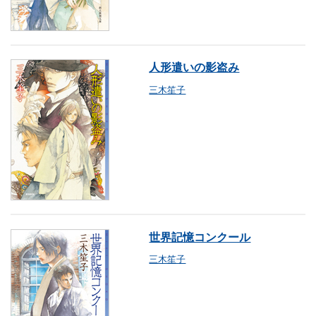
人形遣いの影盗み
三木笙子
世界記憶コンクール
三木笙子