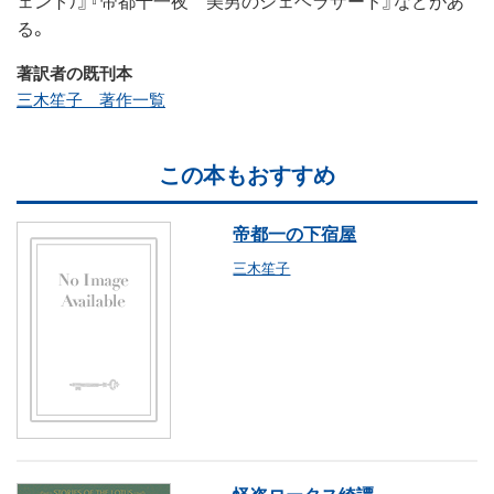
ェント）』『帝都千一夜 美男のシェヘラザード』などがあ
る。
著訳者の既刊本
三木笙子 著作一覧
この本もおすすめ
帝都一の下宿屋
三木笙子