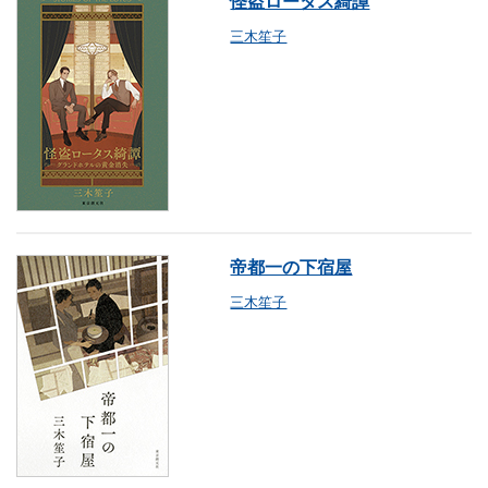
怪盗ロータス綺譚
三木笙子
帝都一の下宿屋
三木笙子