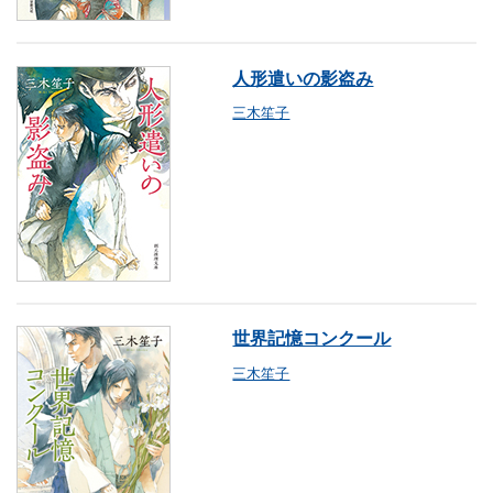
人形遣いの影盗み
三木笙子
世界記憶コンクール
三木笙子