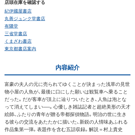
店頭在庫を確認する
紀伊國屋書店
丸善ジュンク堂書店
有隣堂
三省堂書店
くまざわ書店
東京都書店案内
内容紹介
富豪の夫人の元に売られてゆくことが決まった浅草の見世
物小屋の人魚が、最後に口にした願いは観覧車へ乗ること
だった。だが客車が頂上に辿りついたとき、人魚は泡とな
って消えてしまい──。心優しき雑誌記者と超絶美形の天才
絵師、ふたりの青年が贈る帝都探偵物語。明治の世に生き
る彼らの交流をあたたかに描いた、新鋭の人情味あふれる
作品集第一弾。表題作を含む五話収録。解説＝村上貴史