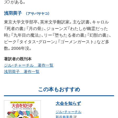
ズ〉がある。
浅羽莢子
（アサバサヤコ）
東京大学文学部卒、英米文学翻訳家。主な訳書、キャロル
『死者の書』『月の骨』、ジョーンズ『わたしが幽霊だった
時』『九年目の魔法』、リー『堕ちたる者の書』『幻獣の書』、
ピーク『タイタス・グローン』『ゴーメンガースト』など多
数。2006年没。
著訳者の既刊本
ジル・チャーチル 著作一覧
浅羽莢子 著作一覧
この本もおすすめ
大会を知らず
ジル・チャーチル
新谷寿美香
訳