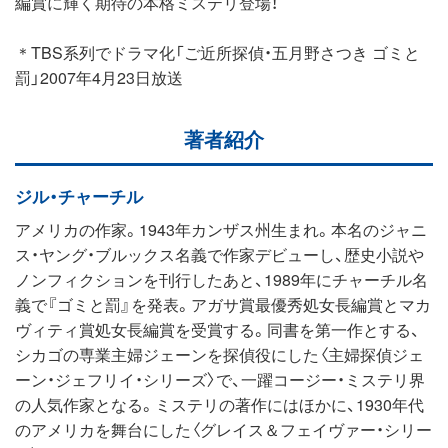
編賞に輝く期待の本格ミステリ登場！
＊TBS系列でドラマ化「ご近所探偵・五月野さつき ゴミと
罰」2007年4月23日放送
著者紹介
ジル・チャーチル
アメリカの作家。1943年カンザス州生まれ。本名のジャニ
ス・ヤング・ブルックス名義で作家デビューし、歴史小説や
ノンフィクションを刊行したあと、1989年にチャーチル名
義で『ゴミと罰』を発表。アガサ賞最優秀処女長編賞とマカ
ヴィティ賞処女長編賞を受賞する。同書を第一作とする、
シカゴの専業主婦ジェーンを探偵役にした〈主婦探偵ジェ
ーン・ジェフリイ・シリーズ〉で、一躍コージー・ミステリ界
の人気作家となる。ミステリの著作にはほかに、1930年代
のアメリカを舞台にした〈グレイス＆フェイヴァー・シリー