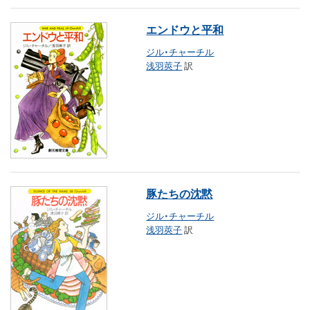
エンドウと平和
ジル・チャーチル
浅羽莢子
訳
豚たちの沈黙
ジル・チャーチル
浅羽莢子
訳