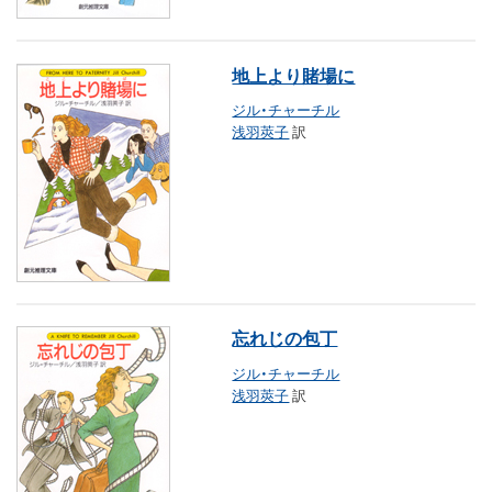
地上より賭場に
ジル・チャーチル
浅羽莢子
訳
忘れじの包丁
ジル・チャーチル
浅羽莢子
訳