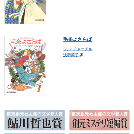
毛糸よさらば
ジル・チャーチル
浅羽莢子
訳