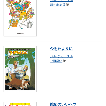
新谷寿美香
訳
今をたよりに
ジル・チャーチル
戸田早紀
訳
眺めのいいヘマ