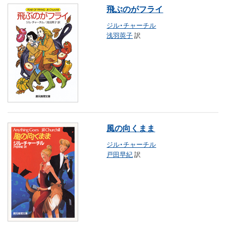
飛ぶのがフライ
ジル・チャーチル
浅羽莢子
訳
風の向くまま
ジル・チャーチル
戸田早紀
訳