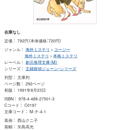
在庫なし
定価
792円（本体価格：720円）
ジャンル
海外ミステリ
>
コージー
海外ミステリ
>
本格ミステリ
レーベル
創元推理文庫（M）
シリーズ
主婦探偵ジェーン・シリーズ
判型
文庫判
ページ数
292ページ
初版
1991年8月23日
ISBN
978-4-488-27501-3
Cコード
C0197
文庫コード
M-チ-4-1
装画
西山クニ子
装幀
矢島高光