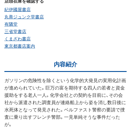
店頭在庫を確認する
紀伊國屋書店
丸善ジュンク堂書店
有隣堂
三省堂書店
くまざわ書店
東京都書店案内
内容紹介
ガソリンの危険性を除くという化学的大発見の実用化計画
が進められていた。巨万の富を期待する四人の若者と資金
援助をする老人一人。化学会社との契約を目前に、その会
社から派遣された調査員が連絡船上から姿を消し数日後に
水死体となって発見された。ベルファスト警察の要請で捜
査に乗り出すフレンチ警部。一見単純そうな事件だった
が。