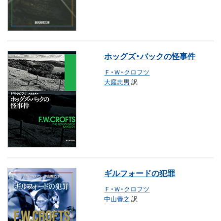
ホッグズ・バックの怪事件
Ｆ・Ｗ・クロフツ
大庭忠男
訳
ギルフォードの犯罪
Ｆ・Ｗ・クロフツ
中山善之
訳