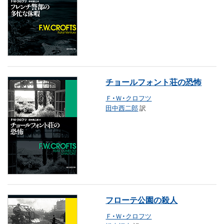
チョールフォント荘の恐怖
Ｆ・Ｗ・クロフツ
田中西二郎
訳
フローテ公園の殺人
Ｆ・Ｗ・クロフツ