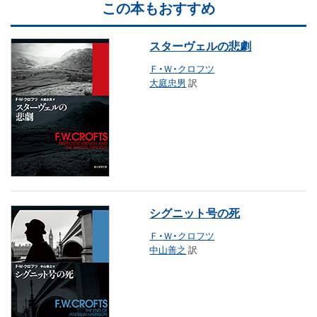
この本もおすすめ
スターヴェルの悲劇
Ｆ・Ｗ・クロフツ
大庭忠男
訳
シグニット号の死
Ｆ・Ｗ・クロフツ
中山善之
訳