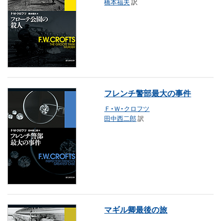
橋本福夫
訳
フレンチ警部最大の事件
Ｆ・Ｗ・クロフツ
田中西二郎
訳
マギル卿最後の旅