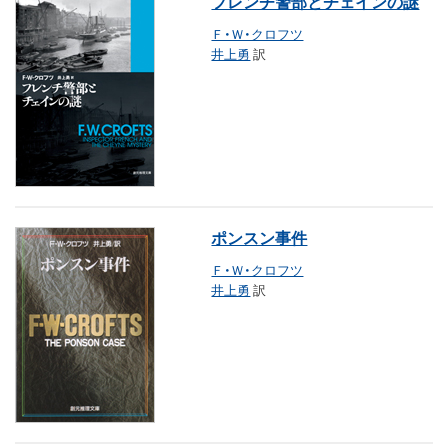
フレンチ警部とチェインの謎
Ｆ・Ｗ・クロフツ
井上勇
訳
ポンスン事件
Ｆ・Ｗ・クロフツ
井上勇
訳