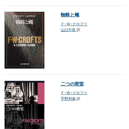
蜘蛛と蠅
Ｆ・Ｗ・クロフツ
山口午良
訳
二つの密室
Ｆ・Ｗ・クロフツ
宇野利泰
訳