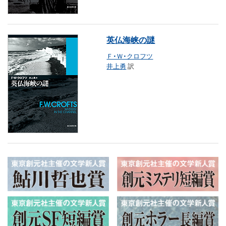
英仏海峡の謎
Ｆ・Ｗ・クロフツ
井上勇
訳