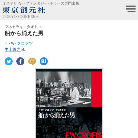
ミステリ・SF・ファンタジー・ホラーの専門出版
TOKYO SOGENSHA
フネカラキエタオトコ
船から消えた男
Ｆ・Ｗ・クロフツ
中山善之
訳