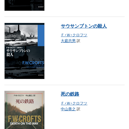
サウサンプトンの殺人
Ｆ・Ｗ・クロフツ
大庭忠男
訳
死の鉄路
Ｆ・Ｗ・クロフツ
中山善之
訳