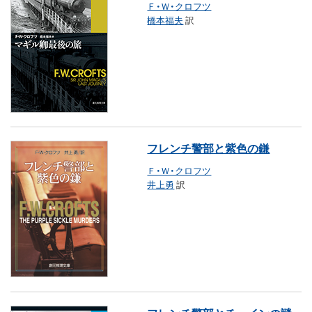
Ｆ・Ｗ・クロフツ
橋本福夫
訳
フレンチ警部と紫色の鎌
Ｆ・Ｗ・クロフツ
井上勇
訳