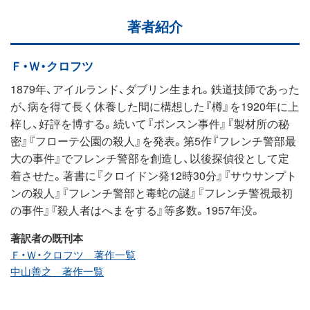
著者紹介
Ｆ・Ｗ・クロフツ
1879年、アイルランド、ダブリン生まれ。鉄道技師であった
が、病を得て長く休養した間に構想した『樽』を1920年に上
梓し、好評を博する。続いて『ポンスン事件』『製材所の秘
密』『フローテ公園の殺人』を発表。第5作『フレンチ警部最
大の事件』でフレンチ警部を創造し、以後探偵役として定
着させた。著書に『クロイドン発12時30分』『サウサンプト
ンの殺人』『フレンチ警部と毒蛇の謎』『フレンチ警視最初
の事件』『殺人者はへまをする』等多数。1957年没。
著訳者の既刊本
Ｆ・Ｗ・クロフツ 著作一覧
中山善之 著作一覧