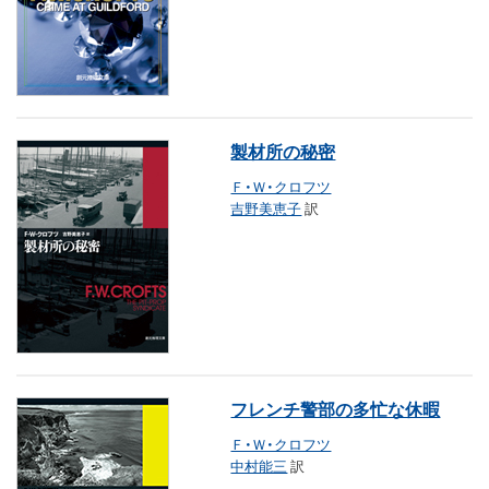
製材所の秘密
Ｆ・Ｗ・クロフツ
吉野美恵子
訳
フレンチ警部の多忙な休暇
Ｆ・Ｗ・クロフツ
中村能三
訳