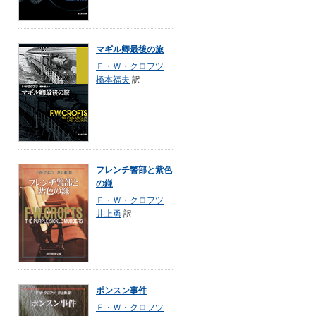
マギル卿最後の旅
Ｆ・Ｗ・クロフツ
橋本福夫
訳
フレンチ警部と紫色
の鎌
Ｆ・Ｗ・クロフツ
井上勇
訳
ポンスン事件
Ｆ・Ｗ・クロフツ