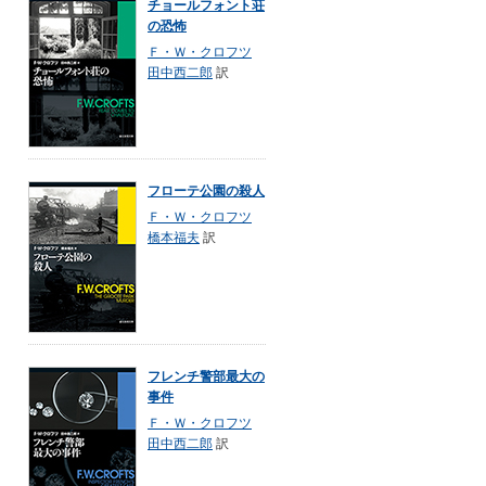
チョールフォント荘
の恐怖
Ｆ・Ｗ・クロフツ
田中西二郎
訳
フローテ公園の殺人
Ｆ・Ｗ・クロフツ
橋本福夫
訳
フレンチ警部最大の
事件
Ｆ・Ｗ・クロフツ
田中西二郎
訳