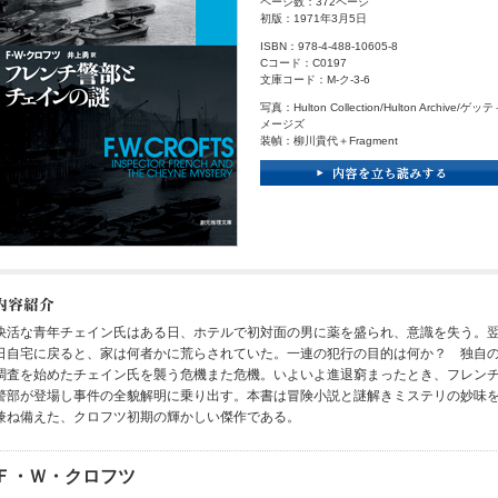
ページ数：372ページ
初版：1971年3月5日
ISBN：978-4-488-10605-8
Cコード：C0197
文庫コード：M-ク-3-6
写真：Hulton Collection/Hulton Archive/ゲ
メージズ
装幀：柳川貴代＋Fragment
快活な青年チェイン氏はある日、ホテルで初対面の男に薬を盛られ、意識を失う。
日自宅に戻ると、家は何者かに荒らされていた。一連の犯行の目的は何か？ 独自
調査を始めたチェイン氏を襲う危機また危機。いよいよ進退窮まったとき、フレン
警部が登場し事件の全貌解明に乗り出す。本書は冒険小説と謎解きミステリの妙味
兼ね備えた、クロフツ初期の輝かしい傑作である。
Ｆ・Ｗ・クロフツ