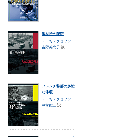
製材所の秘密
Ｆ・Ｗ・クロフツ
吉野美恵子
訳
フレンチ警部の多忙
な休暇
Ｆ・Ｗ・クロフツ
中村能三
訳