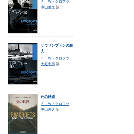
Ｆ・Ｗ・クロフツ
中山善之
訳
サウサンプトンの殺
人
Ｆ・Ｗ・クロフツ
大庭忠男
訳
死の鉄路
Ｆ・Ｗ・クロフツ
中山善之
訳