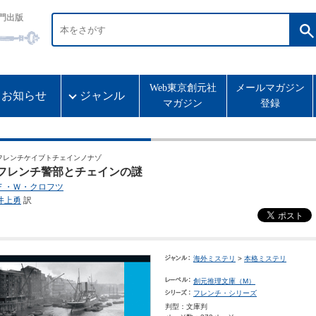
門出版
Web東京創元社
メールマガジン
お知らせ
ジャンル
マガジン
登録
フレンチケイブトチェインノナゾ
フレンチ警部とチェインの謎
Ｆ・Ｗ・クロフツ
井上勇
訳
海外ミステリ
>
本格ミステリ
創元推理文庫（M）
フレンチ・シリーズ
判型：文庫判