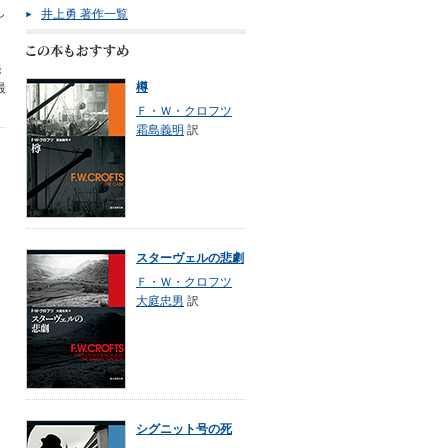
し
井上勇 著作一覧
発
樽
最
Ｆ・Ｗ・クロフツ
霜島義明
訳
スターヴェルの悲劇
Ｆ・Ｗ・クロフツ
大庭忠男
訳
シグニット号の死