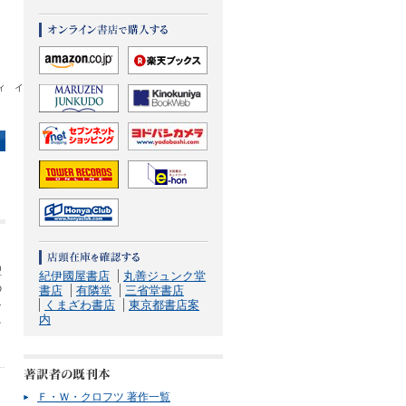
ッティ イ
翌
紀伊國屋書店
丸善ジュンク堂
の
書店
有隣堂
三省堂書店
くまざわ書店
東京都書店案
チ
内
を
Ｆ・Ｗ・クロフツ 著作一覧