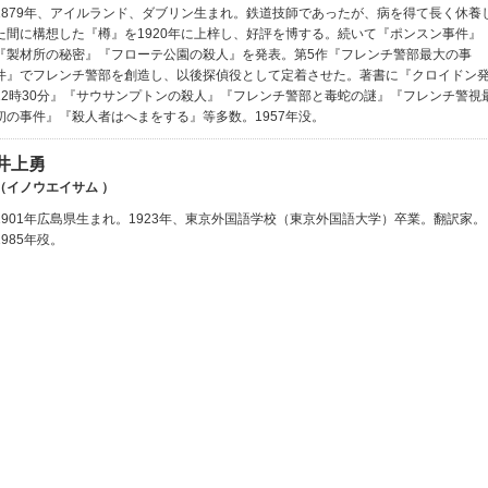
1879年、アイルランド、ダブリン生まれ。鉄道技師であったが、病を得て長く休養
た間に構想した『樽』を1920年に上梓し、好評を博する。続いて『ポンスン事件』
『製材所の秘密』『フローテ公園の殺人』を発表。第5作『フレンチ警部最大の事
件』でフレンチ警部を創造し、以後探偵役として定着させた。著書に『クロイドン
12時30分』『サウサンプトンの殺人』『フレンチ警部と毒蛇の謎』『フレンチ警視
初の事件』『殺人者はへまをする』等多数。1957年没。
井上勇
（イノウエイサム ）
1901年広島県生まれ。1923年、東京外国語学校（東京外国語大学）卒業。翻訳家。
1985年歿。