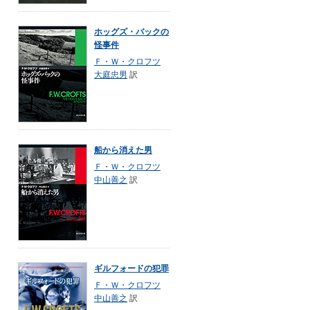
ホッグズ・バックの
怪事件
Ｆ・Ｗ・クロフツ
大庭忠男
訳
船から消えた男
Ｆ・Ｗ・クロフツ
中山善之
訳
ギルフォードの犯罪
Ｆ・Ｗ・クロフツ
中山善之
訳