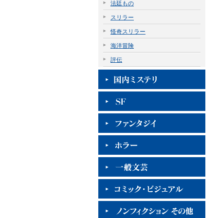
法廷もの
スリラー
怪奇スリラー
海洋冒険
評伝