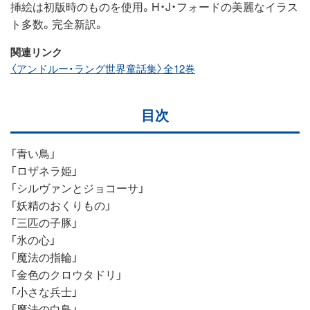
挿絵は初版時のものを使用。H・J・フォードの美麗なイラス
ト多数。完全新訳。
関連リンク
〈アンドルー・ラング世界童話集〉全12巻
目次
「青い鳥」
「ロザネラ姫」
「シルヴァンとジョコーサ」
「妖精のおくりもの」
「三匹の子豚」
「氷の心」
「魔法の指輪」
「金色のクロウタドリ」
「小さな兵士」
「魔法の白鳥」