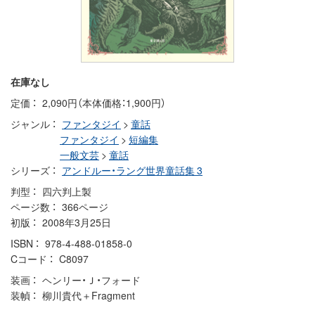
在庫なし
定価
2,090円（本体価格：1,900円）
ジャンル
ファンタジイ
>
童話
ファンタジイ
>
短編集
一般文芸
>
童話
シリーズ
アンドルー・ラング世界童話集 3
判型
四六判上製
ページ数
366ページ
初版
2008年3月25日
ISBN
978-4-488-01858-0
Cコード
C8097
装画
ヘンリー・Ｊ・フォード
装幀
柳川貴代＋Fragment