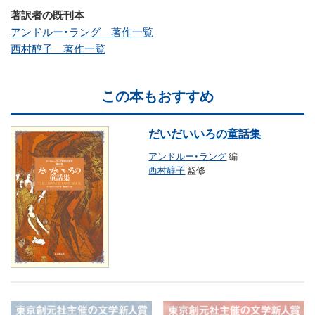
著訳者の既刊本
アンドルー・ラング 著作一覧
西村醇子 著作一覧
この本もおすすめ
だいだいいろの童話集
アンドルー・ラング
編
西村醇子
監修