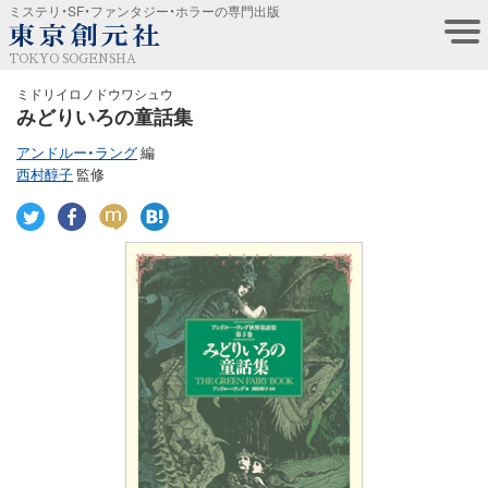
ミステリ・SF・ファンタジー・ホラーの専門出版
TOKYO SOGENSHA
ミドリイロノドウワシュウ
みどりいろの童話集
アンドルー・ラング
編
西村醇子
監修