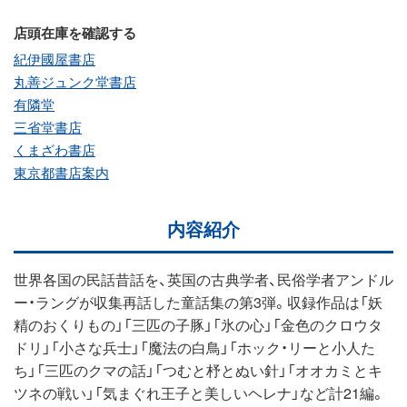
店頭在庫を確認する
紀伊國屋書店
丸善ジュンク堂書店
有隣堂
三省堂書店
くまざわ書店
東京都書店案内
内容紹介
世界各国の民話昔話を、英国の古典学者、民俗学者アンドル
ー・ラングが収集再話した童話集の第3弾。収録作品は「妖
精のおくりもの」「三匹の子豚」「氷の心」「金色のクロウタ
ドリ」「小さな兵士」「魔法の白鳥」「ホック・リーと小人た
ち」「三匹のクマの話」「つむと杼とぬい針」「オオカミとキ
ツネの戦い」「気まぐれ王子と美しいヘレナ」など計21編。