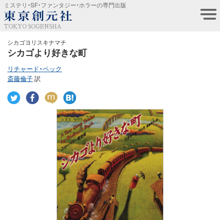
ミステリ・SF・ファンタジー・ホラーの専門出版
TOKYO SOGENSHA
シカゴヨリスキナマチ
シカゴより好きな町
リチャード・ペック
斎藤倫子
訳