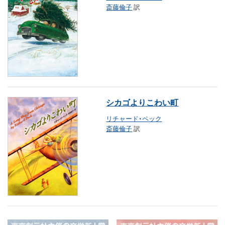
斎藤倫子
訳
シカゴよりこわい町
リチャード・ペック
斎藤倫子
訳