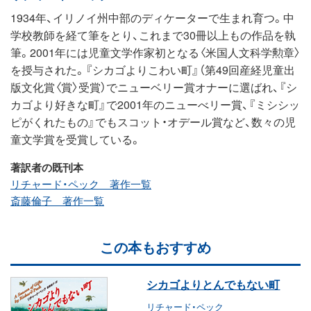
1934年、イリノイ州中部のディケーターで生まれ育つ。中
学校教師を経て筆をとり、これまで30冊以上もの作品を執
筆。2001年には児童文学作家初となる〈米国人文科学勲章〉
を授与された。『シカゴよりこわい町』（第49回産経児童出
版文化賞〈賞〉受賞）でニューベリー賞オナーに選ばれ、『シ
カゴより好きな町』で2001年のニューべリー賞、『ミシシッ
ピがくれたもの』でもスコット・オデール賞など、数々の児
童文学賞を受賞している。
著訳者の既刊本
リチャード・ペック 著作一覧
斎藤倫子 著作一覧
この本もおすすめ
シカゴよりとんでもない町
リチャード・ペック