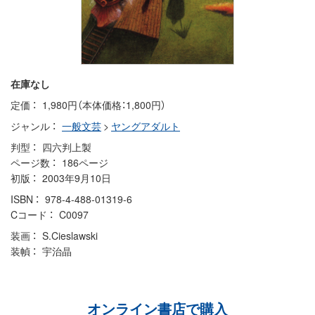
在庫なし
定価
1,980円（本体価格：1,800円）
ジャンル
一般文芸
>
ヤングアダルト
判型
四六判上製
ページ数
186ページ
初版
2003年9月10日
ISBN
978-4-488-01319-6
Cコード
C0097
装画
S.Cieslawski
装幀
宇治晶
オンライン書店で購入