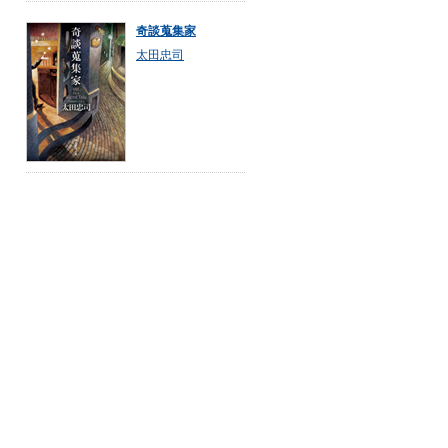
奇談蒐集家
太田忠司