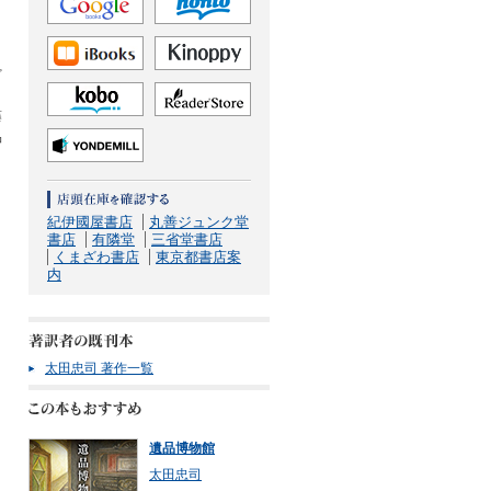
ど
藤
品
き
紀伊國屋書店
丸善ジュンク堂
書店
有隣堂
三省堂書店
くまざわ書店
東京都書店案
内
太田忠司 著作一覧
遺品博物館
太田忠司