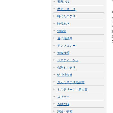
警察小説
歴史ミステリ
時代ミステリ
時代本格
短編集
連作短編集
アンソロジー
倒叙推理
パスティーシュ
心理ミステリ
鮎川哲也賞
創元ミステリ短編賞
ミステリーズ！新人賞
スリラー
奇妙な味
評論・研究