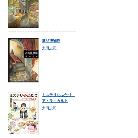
遺品博物館
太田忠司
ミステリなふたり
ア・ラ・カルト
太田忠司