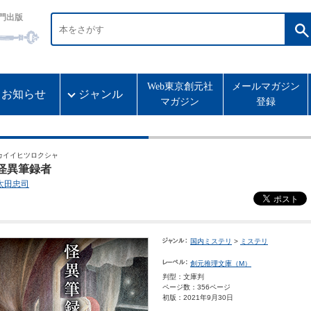
門出版
Web東京創元社
メールマガジン
お知らせ
ジャンル
マガジン
登録
カイイヒツロクシャ
怪異筆録者
太田忠司
国内ミステリ
>
ミステリ
創元推理文庫（M）
判型：文庫判
ページ数：356ページ
初版：2021年9月30日