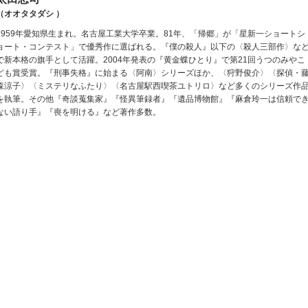
（オオタタダシ ）
1959年愛知県生まれ。名古屋工業大学卒業。81年、「帰郷」が「星新一ショートシ
ョート・コンテスト」で優秀作に選ばれる。『僕の殺人』以下の〈殺人三部作〉な
で新本格の旗手として活躍。2004年発表の『黄金蝶ひとり』で第21回うつのみやこ
ども賞受賞。『刑事失格』に始まる〈阿南〉シリーズほか、〈狩野俊介〉〈探偵・
森涼子〉〈ミステリなふたり〉〈名古屋駅西喫茶ユトリロ〉など多くのシリーズ作
を執筆。その他『奇談蒐集家』『怪異筆録者』『遺品博物館』『麻倉玲一は信頼で
ない語り手』『喪を明ける』など著作多数。