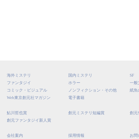
海外ミステリ
国内ミステリ
SF
ファンタジイ
ホラー
一般
コミック・ビジュアル
ノンフィクション・その他
紙魚
Web東京創元社マガジン
電子書籍
鮎川哲也賞
創元ミステリ短編賞
創元
創元ファンタジイ新人賞
会社案内
採用情報
お問