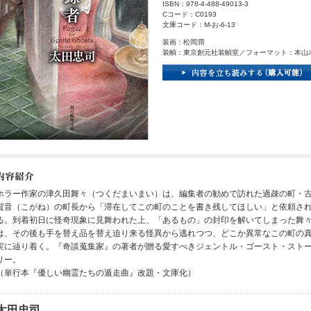
ISBN：978-4-488-49013-3
Cコード：C0193
文庫コード：M-お-6-13
装画：松岡潤
装幀：東京創元社装幀室／フォーマット：本山
ホラー作家の津久田舞々（つくだまいまい）は、編集者の勧めで訪れた過疎の町・
賀音（こがね）の町長から「滞在してこの町のことを書き残してほしい」と依頼さ
る。到着初日に怪奇現象に見舞われた上、「あるもの」の封印を解いてしまった舞
は、その後も手を替え品を替え迫り来る怪異から逃れつつ、どこか異常なこの町の
実に辿り着く。『奇談蒐集家』の著者が贈る愛すべきジェントル・ゴースト・スト
リー。
（単行本『優しい幽霊たちの遁走曲』改題・文庫化）
太田忠司