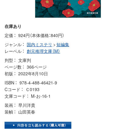
在庫あり
定価
924円（本体価格：840円）
ジャンル
国内ミステリ
>
短編集
レーベル
創元推理文庫（M）
判型
文庫判
ページ数
366ページ
初版
2022年8月10日
ISBN
978-4-488-46421-9
Cコード
Ｃ0193
文庫コード
M-お-16-1
装画
早川洋貴
装幀
山田英春