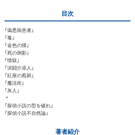
目次
「偽悪病患者」
「毒」
「金色の獏」
「死の倒影」
「情獄」
「決闘介添人」
「紅座の庖厨」
「魔法街」
「灰人」
＊
「探偵小説の型を破れ」
「探偵小説不自然論」
著者紹介