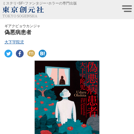
ミステリ・SF・ファンタジー・ホラーの専門出版
TOKYO SOGENSHA
ギアクビョウカンジャ
偽悪病患者
大下宇陀児