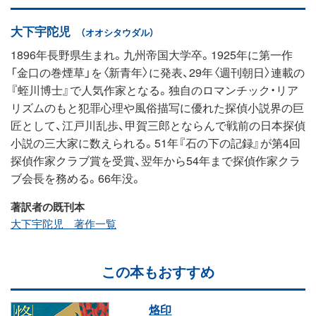
大下宇陀児
（オオシタウダル）
1896年長野県生まれ。九州帝国大学卒。1925年に第一作
「金口の巻煙草」を〈新青年〉に発表、29年〈週刊朝日〉連載の
『蛭川博士』で人気作家となる。独自のロマンチック・リア
リズムのもと犯罪心理や風俗描写に優れた探偵小説界の巨
匠として、江戸川乱歩、甲賀三郎とならんで戦前の日本探偵
小説の三大家に数えられる。51年『石の下の記録』が第4回
探偵作家クラブ賞を受賞、翌年から54年まで探偵作家クラ
ブ会長を務める。66年没。
著訳者の既刊本
大下宇陀児 著作一覧
この本もおすすめ
烙印