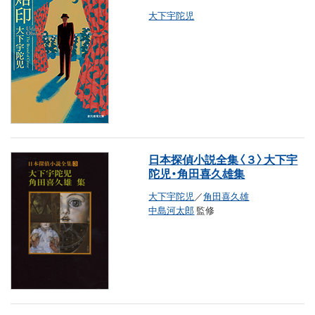
大下宇陀児
日本探偵小説全集〈３〉大下宇
陀児・角田喜久雄集
大下宇陀児
／
角田喜久雄
中島河太郎
監修