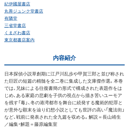
紀伊國屋書店
丸善ジュンク堂書店
有隣堂
三省堂書店
くまざわ書店
東京都書店案内
内容紹介
日本探偵小説草創期に江戸川乱歩や甲賀三郎と並び称され
た巨匠の短篇の精髄を全二巻に集成した文庫傑作選。本巻
では、兄妹による往復書簡の形式で構成された表題作をは
じめ、ある家庭の悲劇を子供の視点から描き苦いユーモア
を残す「毒」、冬の港湾都市を舞台に続発する魔術的犯罪と
が意外な顚末を辿り幻想小説としても世評の高い「魔法街」
など、戦前に発表された全九篇を収める。解説＝長山靖生
／編集・解題＝藤原編集室