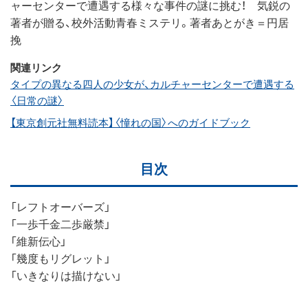
ャーセンターで遭遇する様々な事件の謎に挑む！ 気鋭の
著者が贈る、校外活動青春ミステリ。著者あとがき＝円居
挽
関連リンク
タイプの異なる四人の少女が、カルチャーセンターで遭遇する
〈日常の謎〉
【東京創元社無料読本】〈憧れの国〉へのガイドブック
目次
「レフトオーバーズ」
「一歩千金二歩厳禁」
「維新伝心」
「幾度もリグレット」
「いきなりは描けない」