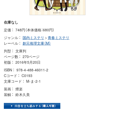
在庫なし
定価
748円（本体価格：680円）
ジャンル
国内ミステリ
>
青春ミステリ
レーベル
創元推理文庫（M）
判型
文庫判
ページ数
270ページ
初版
2016年5月20日
ISBN
978-4-488-46011-2
Cコード
C0193
文庫コード
M-ま-2-1
装画
煙楽
装幀
鈴木久美