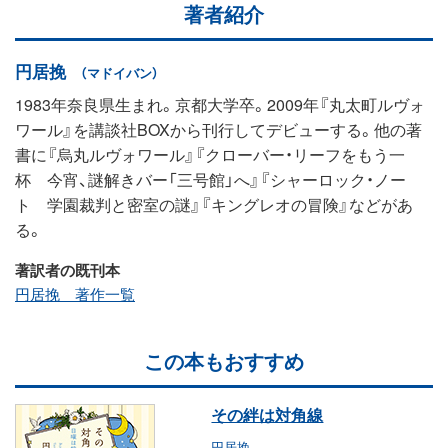
著者紹介
円居挽
（マドイバン）
1983年奈良県生まれ。京都大学卒。2009年『丸太町ルヴォ
ワール』を講談社BOXから刊行してデビューする。他の著
書に『烏丸ルヴォワール』『クローバー・リーフをもう一
杯 今宵、謎解きバー「三号館」へ』『シャーロック・ノー
ト 学園裁判と密室の謎』『キングレオの冒険』などがあ
る。
著訳者の既刊本
円居挽 著作一覧
この本もおすすめ
その絆は対角線
円居挽