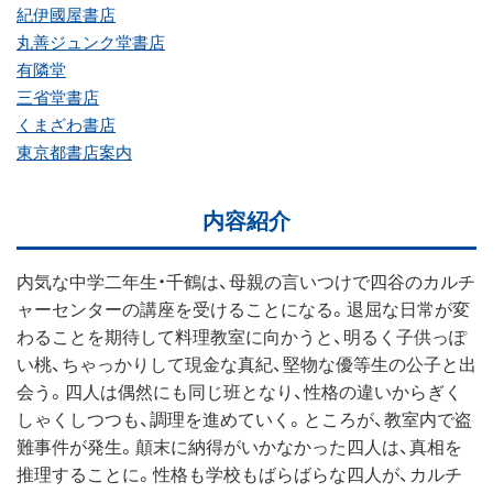
紀伊國屋書店
丸善ジュンク堂書店
有隣堂
三省堂書店
くまざわ書店
東京都書店案内
内容紹介
内気な中学二年生・千鶴は、母親の言いつけで四谷のカルチ
ャーセンターの講座を受けることになる。退屈な日常が変
わることを期待して料理教室に向かうと、明るく子供っぽ
い桃、ちゃっかりして現金な真紀、堅物な優等生の公子と出
会う。四人は偶然にも同じ班となり、性格の違いからぎく
しゃくしつつも、調理を進めていく。ところが、教室内で盗
難事件が発生。顛末に納得がいかなかった四人は、真相を
推理することに。性格も学校もばらばらな四人が、カルチ