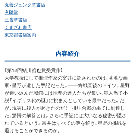
丸善ジュンク堂書店
有隣堂
三省堂書店
くまざわ書店
東京都書店案内
内容紹介
【第12回鮎川哲也賞受賞作】
大学教授にして推理作家の富井に託されたのは、著名な画
家・星野が遺した手記だった。――終戦直後のドイツ。星野
が迷い込んだ城館には推理の達人たちが集い、犯人当て小
説「イギリス靴の謎」に挑まんとしている最中だった。だ
が、現実に殺人が起きたのだ！ 推理合戦の果てに到達し
た、驚愕の解答とは。さらに手記には大いなる秘密が隠さ
れているという。富井はすべての謎を解き、星野の挑戦を
退けることができるのか。