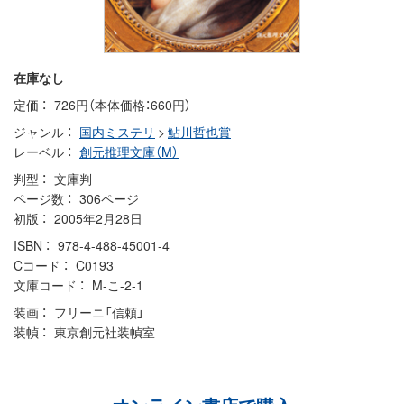
在庫なし
定価
726円（本体価格：660円）
ジャンル
国内ミステリ
>
鮎川哲也賞
レーベル
創元推理文庫（M）
判型
文庫判
ページ数
306ページ
初版
2005年2月28日
ISBN
978-4-488-45001-4
Cコード
C0193
文庫コード
M-こ-2-1
装画
フリーニ「信頼」
装幀
東京創元社装幀室