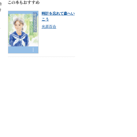
時
時
時計を忘れて森へい
こう
光原百合
ニ