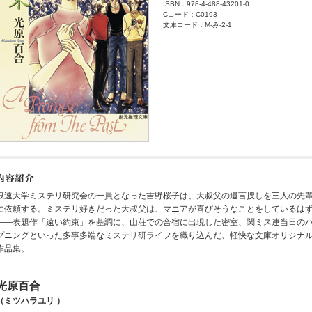
ISBN：978-4-488-43201-0
Cコード：C0193
文庫コード：M-み-2-1
浪速大学ミステリ研究会の一員となった吉野桜子は、大叔父の遺言捜しを三人の先
に依頼する。ミステリ好きだった大叔父は、マニアが喜びそうなことをしているは
――表題作「遠い約束」を基調に、山荘での合宿に出現した密室、関ミス連当日の
プニングといった多事多端なミステリ研ライフを織り込んだ、軽快な文庫オリジナ
作品集。
光原百合
（ミツハラユリ ）