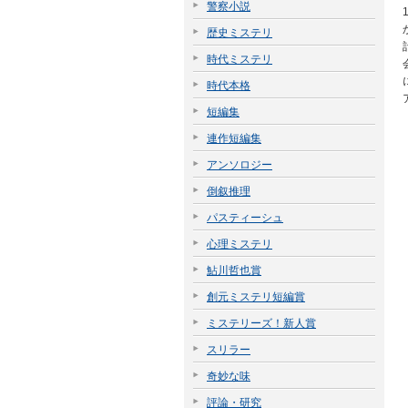
警察小説
歴史ミステリ
時代ミステリ
時代本格
短編集
連作短編集
アンソロジー
倒叙推理
パスティーシュ
心理ミステリ
鮎川哲也賞
創元ミステリ短編賞
ミステリーズ！新人賞
スリラー
奇妙な味
評論・研究