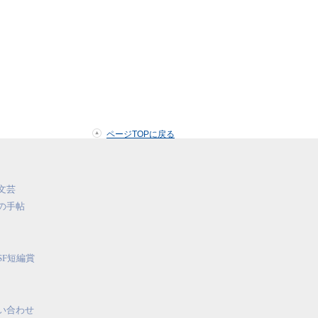
ページTOPに戻る
文芸
の手帖
SF短編賞
い合わせ