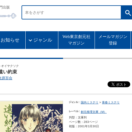
門出版
Web東京創元社
メールマガジン
お知らせ
ジャンル
マガジン
登録
トオイヤクソク
遠い約束
光原百合
国内ミステリ
>
青春ミステリ
創元推理文庫（M）
判型：文庫判
ページ数：283ページ
初版：2001年3月30日