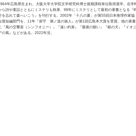
1964年広島県生まれ。大阪大学大学院文学研究科博士後期課程単位取得退学。在学
から詩や童話とともにミステリも執筆、98年にミステリとして最初の著書となる『
計を忘れて森へいこう』を刊行する。2002年「十八の夏」が第55回日本推理作家協
会賞短編部門を、11年『扉守 潮ノ道の旅人』が第1回広島本大賞を受賞。他の著書
に『風の交響楽（シンフオニー）』『遠い約束』『最後の願い』『銀の犬』『イオ
アの風』などがある。2022年没。