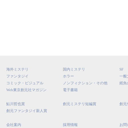
海外ミステリ
国内ミステリ
SF
ファンタジイ
ホラー
一般
コミック・ビジュアル
ノンフィクション・その他
紙魚
Web東京創元社マガジン
電子書籍
鮎川哲也賞
創元ミステリ短編賞
創元
創元ファンタジイ新人賞
会社案内
採用情報
お問