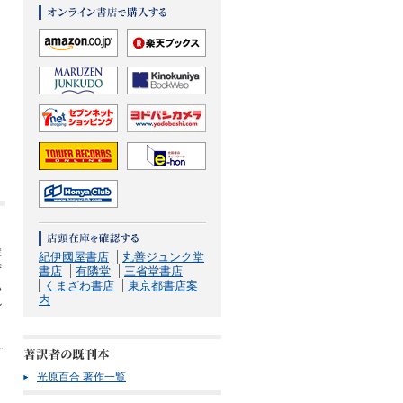
輩
紀伊國屋書店
丸善ジュンク堂
ず
書店
有隣堂
三省堂書店
くまざわ書店
東京都書店案
ハ
内
ル
光原百合 著作一覧