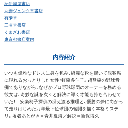
紀伊國屋書店
丸善ジュンク堂書店
有隣堂
三省堂書店
くまざわ書店
東京都書店案内
内容紹介
いつも優雅なドレスに身を包み、綺麗な靴を履いて観客席
に現れるおっとりした女性・虹森多佳子。超弩級の野球音
痴でありながら、なぜかプロ野球球団のオーナーを務める
彼女は、奇妙な謎を次々と解決に導く才能も持ち合わせて
いた！ 安楽椅子探偵の冴え渡る推理と、優勝の夢に向かっ
て走りはじめた万年最下位球団の奮闘を描く本格ミステ
リ。著者あとがき＝青井夏海／解説＝新保博久