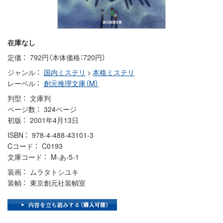
在庫なし
定価
792円（本体価格：720円）
ジャンル
国内ミステリ
>
本格ミステリ
レーベル
創元推理文庫（M）
判型
文庫判
ページ数
324ページ
初版
2001年4月13日
ISBN
978-4-488-43101-3
Cコード
C0193
文庫コード
M-あ-5-1
装画
ムラタトシユキ
装幀
東京創元社装幀室