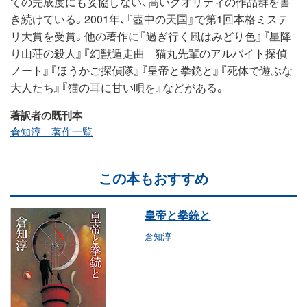
ての完成度にも妥協しない、高いクオリティの作品群を書
き続けている。2001年、『壺中の天国』で第1回本格ミステ
リ大賞を受賞。他の著作に『過ぎ行く風はみどり色』『星降
り山荘の殺人』『幻獣遁走曲 猫丸先輩のアルバイト探偵
ノート』『ほうかご探偵隊』『皇帝と拳銃と』『死体で遊ぶな
大人たち』『猫の耳に甘い唄を』などがある。
著訳者の既刊本
倉知淳 著作一覧
この本もおすすめ
皇帝と拳銃と
倉知淳