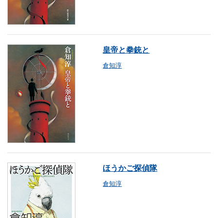
皇帝と拳銃と
倉知淳
ほうかご探偵隊
倉知淳