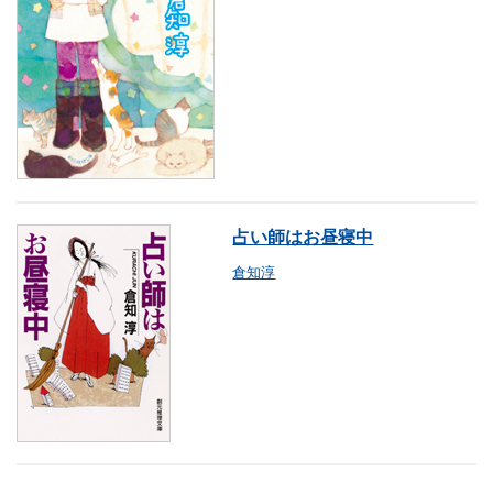
占い師はお昼寝中
倉知淳