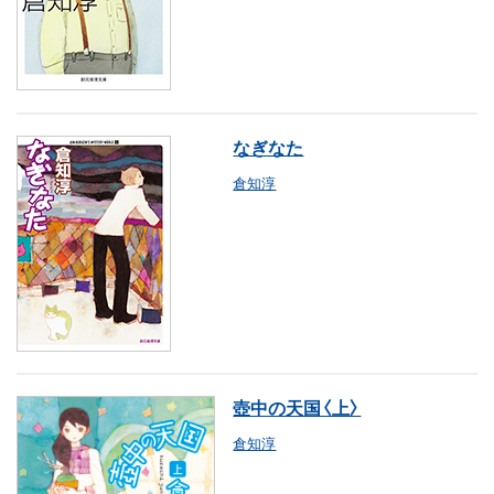
なぎなた
倉知淳
壺中の天国〈上〉
倉知淳