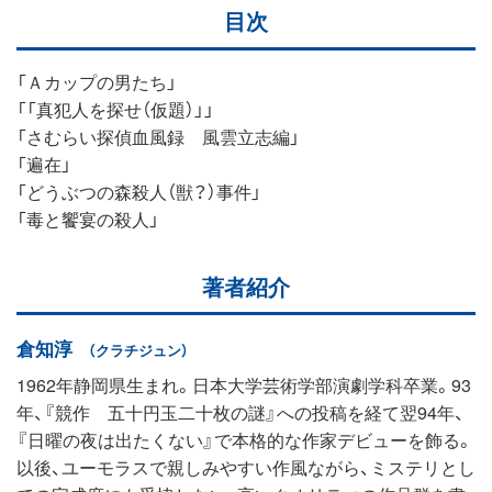
目次
「Ａカップの男たち」
「「真犯人を探せ（仮題）」」
「さむらい探偵血風録 風雲立志編」
「遍在」
「どうぶつの森殺人（獣？）事件」
「毒と饗宴の殺人」
著者紹介
倉知淳
（クラチジュン）
1962年静岡県生まれ。日本大学芸術学部演劇学科卒業。93
年、『競作 五十円玉二十枚の謎』への投稿を経て翌94年、
『日曜の夜は出たくない』で本格的な作家デビューを飾る。
以後、ユーモラスで親しみやすい作風ながら、ミステリとし