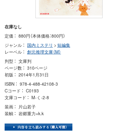
在庫なし
定価
880円（本体価格：800円）
ジャンル
国内ミステリ
>
短編集
レーベル
創元推理文庫（M）
判型
文庫判
ページ数
310ページ
初版
2014年1月31日
ISBN
978-4-488-42108-3
Cコード
C0193
文庫コード
M-く-2-8
装画
片山若子
装幀
岩郷重力+k.k