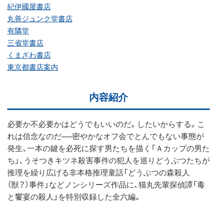
紀伊國屋書店
丸善ジュンク堂書店
有隣堂
三省堂書店
くまざわ書店
東京都書店案内
内容紹介
必要か不必要かはどうでもいいのだ。したいからする。こ
れは信念なのだ──密やかなオフ会でとんでもない事態が
発生、一本の鍵を必死に探す男たちを描く「Ａカップの男た
ち」、うそつきキツネ殺害事件の犯人を巡りどうぶつたちが
推理を繰り広げる非本格推理童話「どうぶつの森殺人
（獣？）事件」などノンシリーズ作品に、猫丸先輩探偵譚「毒
と饗宴の殺人」を特別収録した全六編。