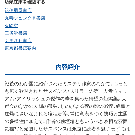
店頭在庫を確認する
紀伊國屋書店
丸善ジュンク堂書店
有隣堂
三省堂書店
くまざわ書店
東京都書店案内
内容紹介
戦後のわが国に紹介されたミステリ作家のなかで、もっと
も広く歓迎されたサスペンス・スリラーの第一人者ウィリ
アム・アイリッシュの傑作の粋を集めた待望の短編集。大
都会のなかの人間の孤独、しのびよる死の影の戦慄、絶望と
焦燥にさいなまれる犠牲者等、常に意表をつく技巧と主題
の多様性に加えて、作者の独壇場ともいうべき哀切な雰囲
気描写と緊迫したサスペンスは永遠に読者を魅了せずには