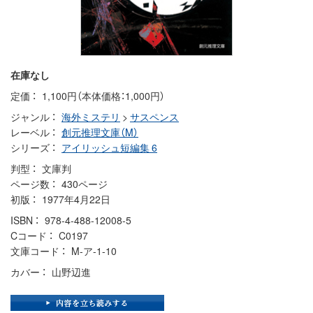
在庫なし
定価
1,100円（本体価格：1,000円）
ジャンル
海外ミステリ
>
サスペンス
レーベル
創元推理文庫（M）
シリーズ
アイリッシュ短編集 6
判型
文庫判
ページ数
430ページ
初版
1977年4月22日
ISBN
978-4-488-12008-5
Cコード
C0197
文庫コード
M-ア-1-10
カバー
山野辺進