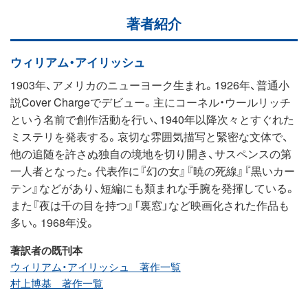
著者紹介
ウィリアム・アイリッシュ
1903年、アメリカのニューヨーク生まれ。1926年、普通小
説Cover Chargeでデビュー。主にコーネル・ウールリッチ
という名前で創作活動を行い、1940年以降次々とすぐれた
ミステリを発表する。哀切な雰囲気描写と緊密な文体で、
他の追随を許さぬ独自の境地を切り開き、サスペンスの第
一人者となった。代表作に『幻の女』『暁の死線』『黒いカー
テン』などがあり、短編にも類まれな手腕を発揮している。
また『夜は千の目を持つ』「裏窓」など映画化された作品も
多い。1968年没。
著訳者の既刊本
ウィリアム・アイリッシュ 著作一覧
村上博基 著作一覧