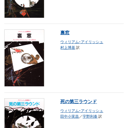
裏窓
ウィリアム・アイリッシュ
村上博基
訳
死の第三ラウンド
ウィリアム・アイリッシュ
田中小実昌
／
宇野利泰
訳