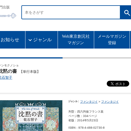
門出版
Web東京創元社
メールマガジン
お知らせ
ジャンル
マガジン
登録
チンモクノショ
沈黙の書
【単行本版】
乾石智子
ファンタジイ
>
ファンタジイ
判型：四六判仮フランス装
ページ数：334ページ
初版：2014年5月23日
ISBN：978-4-488-02730-8