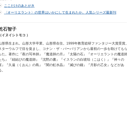
ここだけのあとがき
〈オーリエラント〉の世界はいかにして生まれたか。人気シリーズ最新刊
乾石智子
（イヌイシトモコ ）
山形県生まれ。山形大学卒業。山形県在住。1999年教育総研ファンタジー大賞受賞
スターウルフで目を覚まし、コナン・ザ・バーバリアンから最初の一歩を助けても
った。著作に『夜の写本師』『魔道師の月』『太陽の石』『オーリエラントの魔道
たち』『紐結びの魔道師』『沈黙の書』『イスランの白琥珀（こはく）』『神々の
宴』『久遠（くおん）の島』『闇の虹水晶』『滅びの鐘』『月影の乙女』などがあ
る。