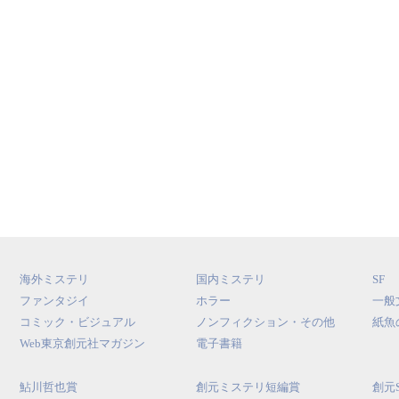
海外ミステリ
国内ミステリ
SF
ファンタジイ
ホラー
一般
コミック・ビジュアル
ノンフィクション・その他
紙魚
Web東京創元社マガジン
電子書籍
鮎川哲也賞
創元ミステリ短編賞
創元