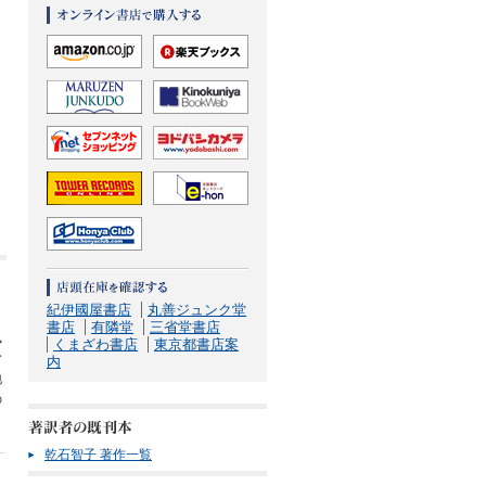
紀伊國屋書店
丸善ジュンク堂
、
書店
有隣堂
三省堂書店
風
くまざわ書店
東京都書店案
む
内
地
の
乾石智子 著作一覧