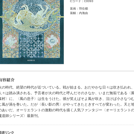
Cコード：C0093
装画：羽住都
装幀：内海由
火の時代、絶望の時代が近づいている。戦が始まる。おだやかな日々は吹き払われ
人々は踏み潰される。予言者が火の時代と呼んだそのさなか、いまだ無垢である〈
森村〉に、〈風の息子〉は生をうけた。彼が笑えばそよ風が吹き、泣けば小さなつ
じ風が渦を巻いた。だが〈長い影の男〉がやってきたときすべてが変わった。天と
のあいだ、オーリエラントの激動の時代を描く人気ファンタジー〈オーリエラント
魔道師シリーズ〉最新刊。