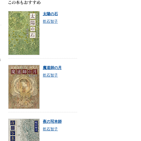
太陽の石
乾石智子
。
ら
師
魔道師の月
乾石智子
夜の写本師
乾石智子