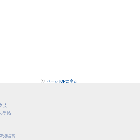
ページTOPに戻る
文芸
の手帖
SF短編賞