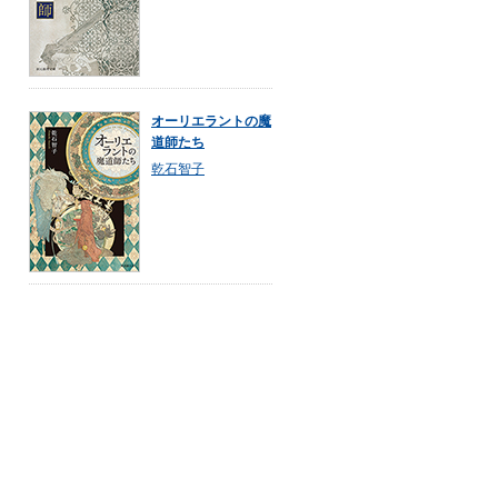
オーリエラントの魔
道師たち
乾石智子