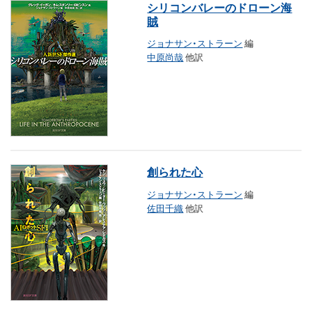
シリコンバレーのドローン海
賊
ジョナサン・ストラーン
編
中原尚哉
他訳
創られた心
ジョナサン・ストラーン
編
佐田千織
他訳