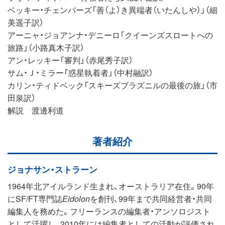
ベッキー・チェンバーズ「善（よ）き異端者（いたんしや）」（細
美遥子訳）
アーニャ・ジョアンナ・デニーロ「クイーンズスロートへの
旅路」（小路真木子訳）
アン・レッキー「審判」（赤尾秀子訳）
サム・Ｊ・ミラー「惑星執着者」（中村融訳）
カリン・ティドベック「スキーズブラズニルの最後の旅」（市
田泉訳）
解説 渡邊利道
著者紹介
ジョナサン・ストラーン
1964年北アイルランド生まれ、オーストラリア在住。90年
にSF/FT専門誌
Eidolon
を創刊、99年まで共同経営者・共同
編集人を務めた。フリーランスの編集者・アンソロジスト
として活躍し、2010年には編集者としての活動が評価され