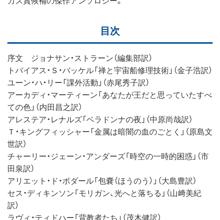
目次
序文 ジョナサン・ストラーン（編集部訳）
トバイアス・Ｓ・バッケル「禅と宇宙船修理技術」（金子浩訳）
ユーン・ハ・リー「課外活動」（赤尾秀子訳）
アーカディ・マーティーン「あなたが王だと思っていたすべ
ての色」（内田昌之訳）
アレステア・レナルズ「ベラドンナの夜」（中原尚哉訳）
Ｔ・キングフィッシャー「金属は暗闇の血のごとく」（原島文
世訳）
チャーリー・ジェーン・アンダーズ「時空の一時的困惑」（市
田泉訳）
アリエット・ド・ボダール「包嚢（ほうのう）」（大島豊訳）
セス・ディキンソン「モリガン、光へと落ちる」（山﨑美紀
訳）
ラヴィ・ティドハー「背教者たち」（茂木健訳）