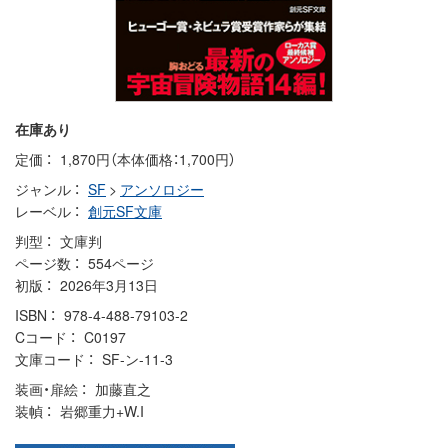
在庫あり
定価
1,870円（本体価格：1,700円）
ジャンル
SF
>
アンソロジー
レーベル
創元SF文庫
判型
文庫判
ページ数
554ページ
初版
2026年3月13日
ISBN
978-4-488-79103-2
Cコード
C0197
文庫コード
SF-ン-11-3
装画・扉絵
加藤直之
装幀
岩郷重力+W.I