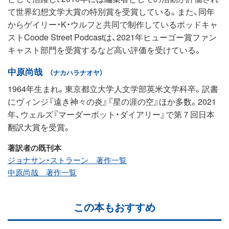
て世界幻想文学大賞の特別賞を受賞している。また、同年
からゲイリー・K・ウルフと共同で制作しているポッドキャ
ストCoode Street Podcastは、2021年ヒューゴー賞ファン
キャスト部門を受賞するなど高い評価を受けている。
中原尚哉
（ナカハラナオヤ）
1964年生まれ。東京都立大学人文学部英米文学科卒。訳書
にヴィンジ『遠き神々の炎』『星の涯の空』ほか多数。2021
年、ウェルズ『マーダーボット・ダイアリー』で第７回日本
翻訳大賞を受賞。
著訳者の既刊本
ジョナサン・ストラーン 著作一覧
中原尚哉 著作一覧
この本もおすすめ