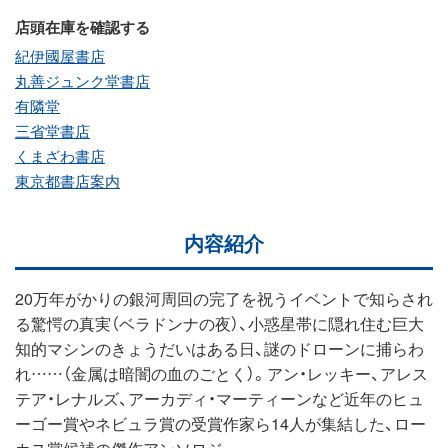
店頭在庫を確認する
紀伊國屋書店
丸善ジュンク堂書店
有隣堂
三省堂書店
くまざわ書店
東京都書店案内
内容紹介
20万年がかりの銀河周回の完了を祝うイベントで知らされ
る驚愕の真実（ベラドンナの夜）、小惑星帯に隠れ住む巨大
知的マシンのきょうだいはある日、謎のドローンに捕らわ
れ……（金属は暗闇の血のごとく）。アン・レッキー、アレス
テア・レナルズ、アーカディ・マーティーンなど近年のヒュ
ーゴー賞やネビュラ賞の受賞作家ら14人が集結した、ロー
カス賞候補の傑作アンソロジー。