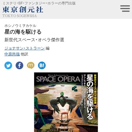
ミステリ・SF・ファンタジー・ホラーの専門出版
TOKYO SOGENSHA
ホシノウミヲカケル
星の海を駆ける
新世代スペース・オペラ傑作選
ジョナサン・ストラーン
編
中原尚哉
他訳