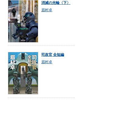
消滅の光輪〈下〉
眉村卓
司政官 全短編
眉村卓