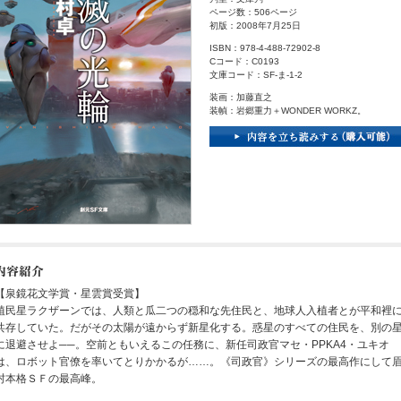
ページ数：506ページ
初版：2008年7月25日
ISBN：978-4-488-72902-8
Cコード：C0193
文庫コード：SF-ま-1-2
装画：加藤直之
装幀：岩郷重力＋WONDER WORKZ。
【泉鏡花文学賞・星雲賞受賞】
植民星ラクザーンでは、人類と瓜二つの穏和な先住民と、地球人入植者とが平和裡
共存していた。だがその太陽が遠からず新星化する。惑星のすべての住民を、別の
に退避させよ──。空前ともいえるこの任務に、新任司政官マセ・PPKA4・ユキオ
は、ロボット官僚を率いてとりかかるが……。《司政官》シリーズの最高作にして
村本格ＳＦの最高峰。