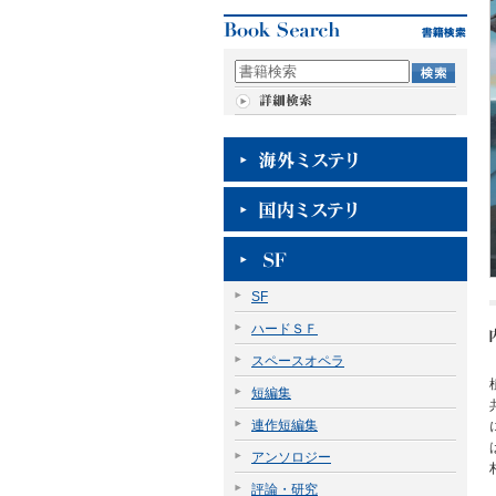
SF
ハードＳＦ
スペースオペラ
短編集
連作短編集
アンソロジー
評論・研究