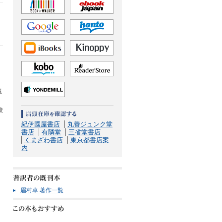
鏡
、
校
紀伊國屋書店
丸善ジュンク堂
書店
有隣堂
三省堂書店
くまざわ書店
東京都書店案
内
眉村卓 著作一覧