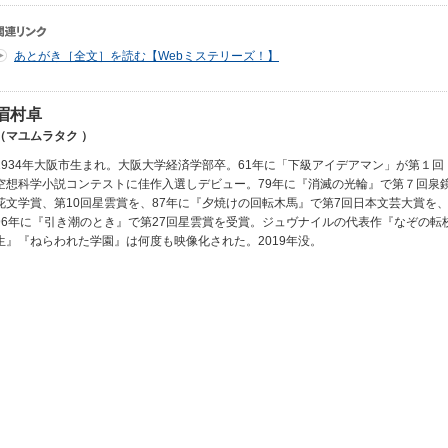
あとがき［全文］を読む【Webミステリーズ！】
眉村卓
（マユムラタク ）
1934年大阪市生まれ。大阪大学経済学部卒。61年に「下級アイデアマン」が第１回
空想科学小説コンテストに佳作入選しデビュー。79年に『消滅の光輪』で第７回泉
花文学賞、第10回星雲賞を、87年に『夕焼けの回転木馬』で第7回日本文芸大賞を
96年に『引き潮のとき』で第27回星雲賞を受賞。ジュヴナイルの代表作『なぞの転
生』『ねらわれた学園』は何度も映像化された。2019年没。