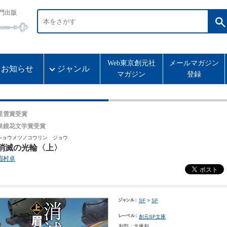
門出版
Web東京創元社
メールマガジン
お知らせ
ジャンル
マガジン
登録
星雲賞受賞
泉鏡花文学賞受賞
ショウメツノコウリン ジョウ
消滅の光輪〈上〉
眉村卓
SF
>
SF
創元SF文庫
判型：文庫判