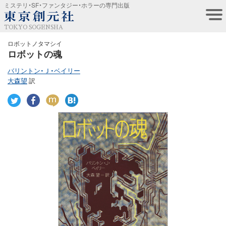
ミステリ・SF・ファンタジー・ホラーの専門出版
TOKYO SOGENSHA
ロボットノタマシイ
ロボットの魂
バリントン・Ｊ・ベイリー
大森望
訳