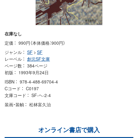
在庫なし
定価
990円（本体価格：900円）
ジャンル
SF
>
SF
レーベル
創元SF文庫
ページ数
384ページ
初版
1993年9月24日
ISBN
978-4-488-69704-4
Cコード
C0197
文庫コード
SF-ヘ-2-4
装画・装幀
松林富久治
オンライン書店で購入