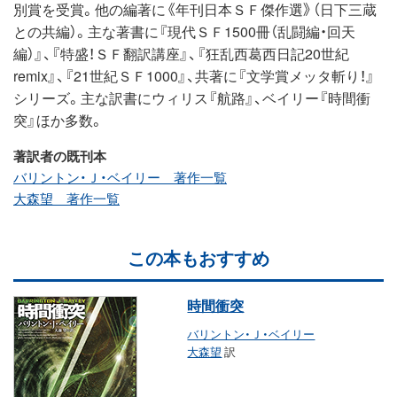
別賞を受賞。他の編著に《年刊日本ＳＦ傑作選》（日下三蔵
との共編）。主な著書に『現代ＳＦ1500冊（乱闘編・回天
編）』、『特盛！ＳＦ翻訳講座』、『狂乱西葛西日記20世紀
remix』、『21世紀ＳＦ1000』、共著に『文学賞メッタ斬り！』
シリーズ。主な訳書にウィリス『航路』、ベイリー『時間衝
突』ほか多数。
著訳者の既刊本
バリントン・Ｊ・ベイリー 著作一覧
大森望 著作一覧
この本もおすすめ
時間衝突
バリントン・Ｊ・ベイリー
大森望
訳