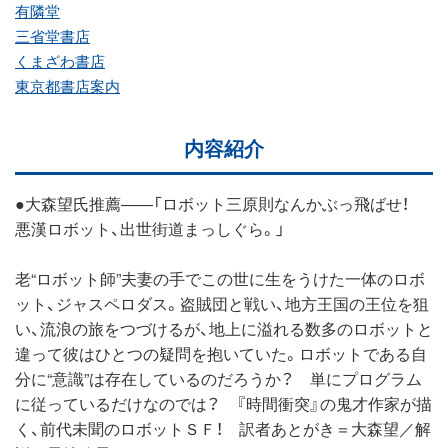
有隣堂
三省堂書店
くまざわ書店
東京都書店案内
内容紹介
●大森望氏推薦――「ロボット三原則なんかぶっ飛ばせ！
悪漢ロボット、出世街道まっしぐら。」
老“ロボット師”夫妻の手でこの世に生をうけた一体のロボ
ット、ジャスペロダス。盗賊団と戦い、地方王国の王位を狙
い、流浪の旅をつづけるが、地上に溢れる数多のロボットと
違って彼はひとつの疑問を抱いていた。ロボットである自
分に“意識”は存在しているのだろうか？ 単にプログラム
に従っているだけなのでは？ 『時間衝突』の鬼才作家が描
く、前代未聞のロボットＳＦ！ 訳者あとがき＝大森望／解