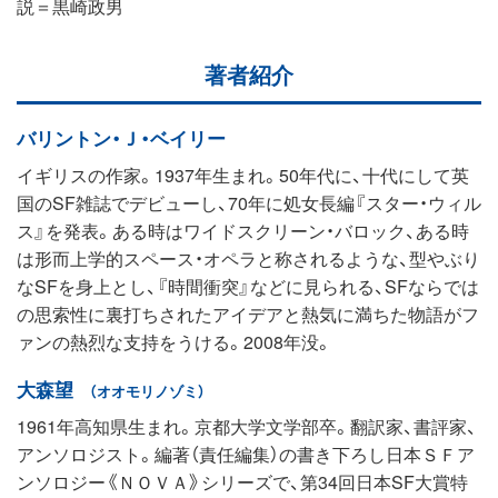
説＝黒崎政男
著者紹介
バリントン・Ｊ・ベイリー
イギリスの作家。1937年生まれ。50年代に、十代にして英
国のSF雑誌でデビューし、70年に処女長編『スター・ウィル
ス』を発表。ある時はワイドスクリーン・バロック、ある時
は形而上学的スペース・オペラと称されるような、型やぶり
なSFを身上とし、『時間衝突』などに見られる、SFならでは
の思索性に裏打ちされたアイデアと熱気に満ちた物語がフ
ァンの熱烈な支持をうける。2008年没。
大森望
（オオモリノゾミ）
1961年高知県生まれ。京都大学文学部卒。翻訳家、書評家、
アンソロジスト。編著（責任編集）の書き下ろし日本ＳＦア
ンソロジー《ＮＯＶＡ》シリーズで、第34回日本SF大賞特