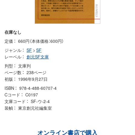
在庫なし
定価
660円（本体価格：600円）
ジャンル
SF
>
SF
レーベル
創元SF文庫
判型
文庫判
ページ数
238ページ
初版
1996年9月27日
ISBN
978-4-488-60707-4
Cコード
C0197
文庫コード
SF-ウ-2-4
装幀
東京創元社編集室
オンライン書店で購入