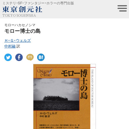
ミステリ・SF・ファンタジー・ホラーの専門出版
TOKYO SOGENSHA
モローハカセノシマ
モロー博士の島
Ｈ・Ｇ・ウェルズ
中村融
訳