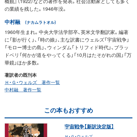
概観』（1922）などの著作を発表。社会活動家としても多く
の業績を残した。1946年没。
中村融
（ナカムラトオル）
1960年生まれ。中央大学法学部卒、英米文学翻訳家。編著
に「影が行く」、「時の娘」、主な訳書にウェルズ「宇宙戦争」
「モロー博士の島」、ウィンダム「トリフィド時代」、ブラッ
ドベリ「何かが道をやってくる」「10月はたそがれの国」「万
華鏡」ほか多数。
著訳者の既刊本
Ｈ・Ｇ・ウェルズ 著作一覧
中村融 著作一覧
この本もおすすめ
宇宙戦争【新訳決定版】
Ｈ・Ｇ・ウェルズ