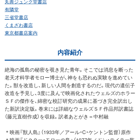
丸善ジュンク堂書店
有隣堂
三省堂書店
くまざわ書店
東京都書店案内
内容紹介
絶海の孤島の秘密を覗き見た青年。そこでは消息を断った
老天才科学者モロー博士が、神をも恐れぬ実験を進めてい
た。獣を改造し、新しい人間を創造するのだ。現代の遺伝子
改造を予見し、3度に及んで映画化されたウェルズのホラー
ＳＦの傑作を、綿密な校訂研究の成果に基づき完全訳出し
た新訳決定版。巻末には詳細なウェルズＳＦ作品邦訳書誌
（藤元直樹作成）を収録。訳者あとがき＝中村融
＊映画『獣人島』（1933年／アール・C・ケントン監督）原作
＊映画『ドクター・モローの島』（1977年／ドン・テイラー監