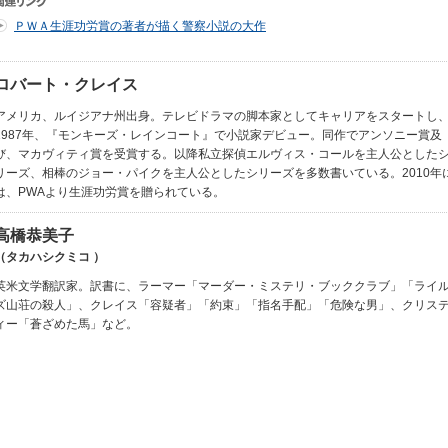
ＰＷＡ生涯功労賞の著者が描く警察小説の大作
ロバート・クレイス
アメリカ、ルイジアナ州出身。テレビドラマの脚本家としてキャリアをスタートし
1987年、『モンキーズ・レインコート』で小説家デビュー。同作でアンソニー賞及
び、マカヴィティ賞を受賞する。以降私立探偵エルヴィス・コールを主人公とした
リーズ、相棒のジョー・パイクを主人公としたシリーズを多数書いている。2010年
は、PWAより生涯功労賞を贈られている。
高橋恭美子
（タカハシクミコ ）
英米文学翻訳家。訳書に、ラーマー「マーダー・ミステリ・ブッククラブ」「ライ
ズ山荘の殺人」、クレイス「容疑者」「約束」「指名手配」「危険な男」、クリス
ィー「蒼ざめた馬」など。