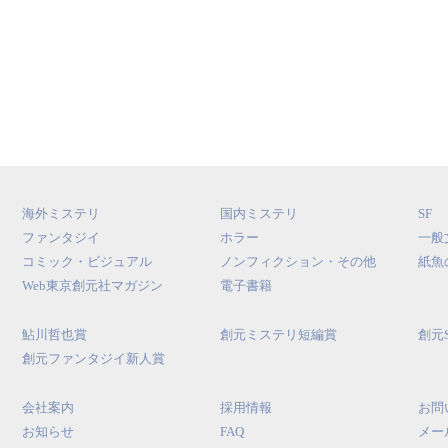
海外ミステリ
国内ミステリ
SF
ファンタジイ
ホラー
一般
コミック・ビジュアル
ノンフィクション・その他
紙魚
Web東京創元社マガジン
電子書籍
鮎川哲也賞
創元ミステリ短編賞
創元
創元ファンタジイ新人賞
会社案内
採用情報
お問
お知らせ
FAQ
メー