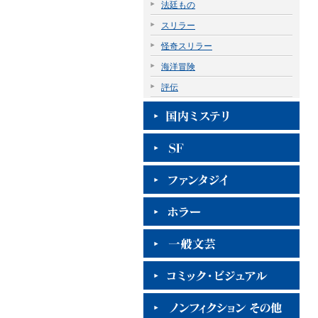
法廷もの
スリラー
怪奇スリラー
海洋冒険
評伝