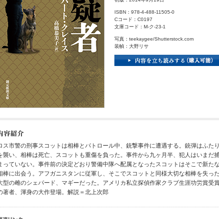
ISBN：978-4-488-11505-0
Cコード：C0197
文庫コード：M-ク-23-1
写真：teekaygee/Shutterstock.com
装幀：大野リサ
ロス市警の刑事スコットは相棒とパトロール中、銃撃事件に遭遇する。銃弾はふた
を襲い、相棒は死亡、スコットも重傷を負った。事件から九ヶ月半、犯人はいまだ
まっていない。事件前の決定どおり警備中隊へ配属となったスコットはそこで新た
相棒に出会う。アフガニスタンに従軍し、そこでスコットと同様大切な相棒を失っ
大型の雌のシェパード、マギーだった。アメリカ私立探偵作家クラブ生涯功労賞受
の著者、渾身の大作登場。解説＝北上次郎