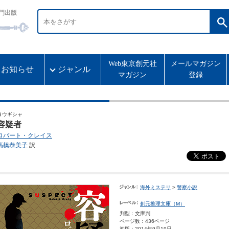
門出版
Web東京創元社
メールマガジン
お知らせ
ジャンル
マガジン
登録
ヨウギシャ
容疑者
ロバート・クレイス
高橋恭美子
訳
海外ミステリ
>
警察小説
創元推理文庫（M）
判型：文庫判
ページ数：436ページ
初版：2014年9月19日