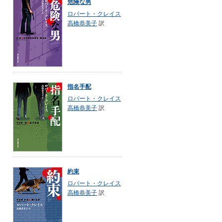
危険な男
ロバート・クレイス
高橋恭美子
訳
指名手配
ロバート・クレイス
高橋恭美子
訳
約束
ロバート・クレイス
高橋恭美子
訳