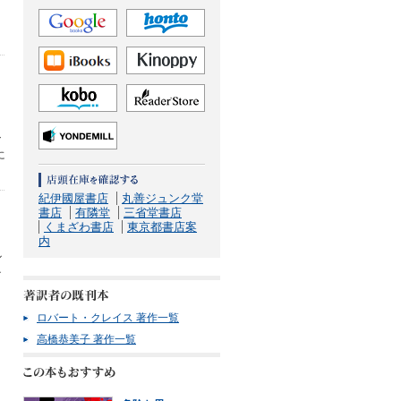
、
シ
に
紀伊國屋書店
丸善ジュンク堂
書店
有隣堂
三省堂書店
くまざわ書店
東京都書店案
内
ル
テ
ロバート・クレイス 著作一覧
高橋恭美子 著作一覧