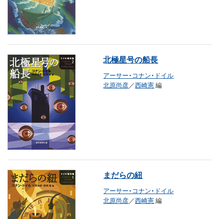
北極星号の船長
アーサー・コナン・ドイル
北原尚彦
／
西崎憲
編
まだらの紐
アーサー・コナン・ドイル
北原尚彦
／
西崎憲
編