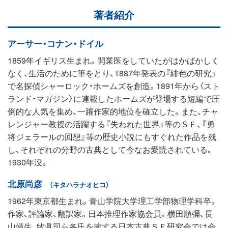
著者紹介
アーサー・コナン・ドイル
1859年イギリス生まれ。開業医をしていたがはかばかしく
なく、生活のために筆をとり、1887年発表の『緋色の研究』
で名探偵シャーロック・ホームズを創造。1891年から〈スト
ランド・マガジン〉に連載したホームズが登場する短編で圧
倒的な人気を集め、一躍作家的地位を確立した。また、チャ
レンジャー教授の活躍する『失われた世界』等のＳＦ、『勇
将ジェラールの回想』等の歴史小説にもすぐれた作品を残
し、それぞれの分野の古典として今なお愛読されている。
1930年没。
北原尚彦
（キタハラナオヒコ）
1962年東京都生まれ。青山学院大学理工学部物理学科卒。
作家、評論家、翻訳家。日本推理作家協会員。横田順彌、長
山靖生、牧眞司ら各氏を擁する日本古典ＳＦ研究会では会