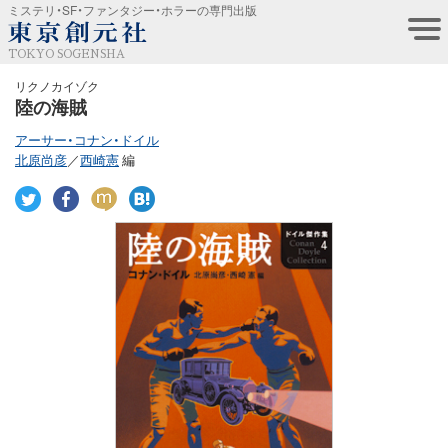
ミステリ・SF・ファンタジー・ホラーの専門出版
TOKYO SOGENSHA
リクノカイゾク
陸の海賊
アーサー・コナン・ドイル
北原尚彦
／
西崎憲
編