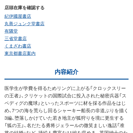
店頭在庫を確認する
紀伊國屋書店
丸善ジュンク堂書店
有隣堂
三省堂書店
くまざわ書店
東京都書店案内
内容紹介
医学生が学費を得るためリングに上がる「クロックスリー
の王者」、クリケットの国際試合に投入された秘密兵器「ス
ペディグの魔球」といったスポーツに材を採る作品をはじ
め、7つの海を荒らし回るシャーキー船長の非道ぶりを描く
3編、堕落しかけていた若き地主が狐狩りを境に更生する
「狐の王」、名だたる勇将ジェラールの微笑ましい逸話「准
将の結婚」など、挿絵も豊富な11編を収める。英国紳士のた