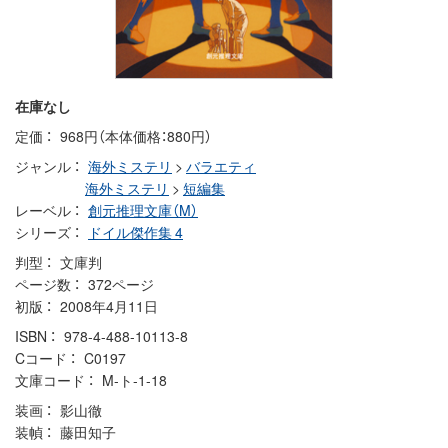
在庫なし
定価
968円（本体価格：880円）
ジャンル
海外ミステリ
>
バラエティ
海外ミステリ
>
短編集
レーベル
創元推理文庫（M）
シリーズ
ドイル傑作集 4
判型
文庫判
ページ数
372ページ
初版
2008年4月11日
ISBN
978-4-488-10113-8
Cコード
C0197
文庫コード
M-ト-1-18
装画
影山徹
装幀
藤田知子