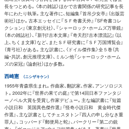
長をつとめる。〈本の雑誌〉ほかで古書関係の研究記事を長
年にわたり執筆。主な著作に、短編集『首吊少女亭』（出版芸
術社）ほか。古本エッセイに『ＳＦ奇書天外』『SF奇書コレ
クション』（東京創元社）、『シャーロック・ホームズ万華鏡』
（本の雑誌社）、『新刊！古本文庫』『奇天烈！古本漂流記』（以
上、ちくま文庫）など、またＳＦ研究書に『ＳＦ万国博覧会』
（青弓社）がある。主な訳書に、〈ドイル傑作集〉全５巻（共
編・共訳、創元推理文庫）、ミルン他『シャーロック・ホーム
ズの栄冠』（論創社）ほか多数。
西崎憲
（ニシザキケン）
1955年青森県生まれ。作曲家、翻訳家、作家、アンソロジス
ト。2002年に『世界の果ての庭』で第14回日本ファンタジ
ーノベル大賞を受賞し作家デビュー。主な編訳書に『短篇
小説日和 英国異色傑作選』『怪奇小説日和 黄金時代傑
作選』、主な訳書としてチェスタトン『四人の申し分なき重
罪人』、コッパード『郵便局と蛇』、バークリー『第二の銃
声』、『ヴァージニア・ウルフ短篇集』がある。著書に『世界