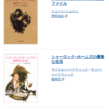
ファイル
ジューン・トムスン
押田由起
訳
シャーロック・ホームズの優雅
な生活
マイクル・ハードウィック
／
モリー・
ハードウィック
榎林哲
訳