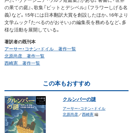
の果ての庭』、歌集『ビットとデシベル』（フラワーしげる名
義）など。15年には日本翻訳大賞を創設したほか、16年より
文学ムック「たべるのがおそい」の編集長を務めるなど、多
様な活動を展開している。
著訳者の既刊本
アーサー・コナン・ドイル 著作一覧
北原尚彦 著作一覧
西崎憲 著作一覧
この本もおすすめ
クルンバーの謎
アーサー・コナン・ドイル
北原尚彦
／
西崎憲
編