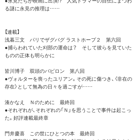
●永見たちが映画に出演!? 人気ドラマーの自伝にまつわ
る謎に永見の推理は……
【連載】
浅暮三文 パリでザグバグ ラストホープ２ 第六回
●捕らわれていた刈部の運命は？ そして彼らを見ていた
ものの正体も明らかに
皆川博子 双頭のバビロン 第八回
●ヴォルターを喪ったユリアン。その死に傷つき、〈非在の
存在〉として無為の日々を過ごすが……
湊かなえ Ｎのために 最終回
●それぞれが、それぞれの「Ｎ」を思うことで事件は起こっ
た。好評連載最終章
門井慶喜 この世にひとつの本 最終回