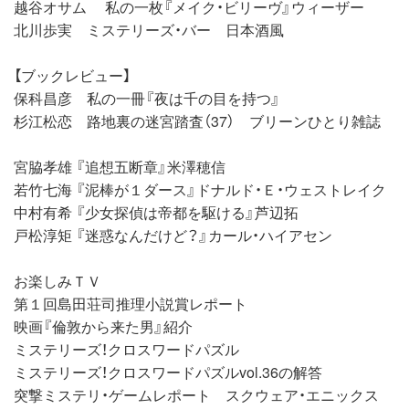
越谷オサム 私の一枚『メイク・ビリーヴ』ウィーザー
北川歩実 ミステリーズ・バー 日本酒風
【ブックレビュー】
保科昌彦 私の一冊『夜は千の目を持つ』
杉江松恋 路地裏の迷宮踏査（37） ブリーンひとり雑誌
宮脇孝雄 『追想五断章』米澤穂信
若竹七海 『泥棒が１ダース』ドナルド・Ｅ・ウェストレイク
中村有希 『少女探偵は帝都を駆ける』芦辺拓
戸松淳矩 『迷惑なんだけど？』カール・ハイアセン
お楽しみＴＶ
第１回島田荘司推理小説賞レポート
映画『倫敦から来た男』紹介
ミステリーズ！クロスワードパズル
ミステリーズ！クロスワードパズルvol.36の解答
突撃ミステリ・ゲームレポート スクウェア・エニックス