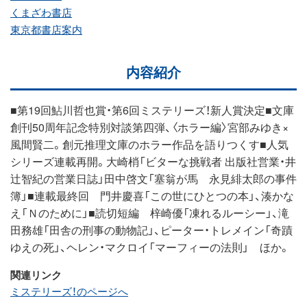
くまざわ書店
東京都書店案内
内容紹介
■第19回鮎川哲也賞・第6回ミステリーズ！新人賞決定■文庫
創刊50周年記念特別対談第四弾、〈ホラー編〉宮部みゆき×
風間賢二。創元推理文庫のホラー作品を語りつくす■人気
シリーズ連載再開。大崎梢「ビターな挑戦者 出版社営業・井
辻智紀の営業日誌」田中啓文「塞翁が馬 永見緋太郎の事件
簿」■連載最終回 門井慶喜「この世にひとつの本」、湊かな
え「Ｎのために」■読切短編 梓崎優「凍れるルーシー」、滝
田務雄「田舎の刑事の動物記」、ピーター・トレメイン「奇蹟
ゆえの死」、ヘレン・マクロイ「マーフィーの法則」 ほか。
関連リンク
ミステリーズ！のページへ