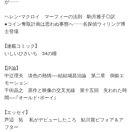
が……
ヘレン・マクロイ マーフィーの法則 駒月雅子◎訳
●コイン奪取計画は思わぬ事態へ……名探偵ウィリング博
士登場
【連載コミック】
いしいひさいち 34の瞳
【評論】
中辻理夫 淡色の熱情──結結城昌治論 第二章 倒叙エ
モーション
千街晶之 原作と映像の交叉光線 第十五回 失われた時
間──『オールド・ボーイ』
【エッセイ】
芦辺 拓 私がデビューしたころ 鮎川賞ビフォア＆ア
フター