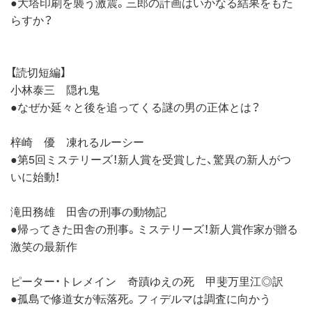
●大塔印刷を襲う激震。三郎の計画はいかなる結果をもた
らすか？
【読切短編】
小林泰三 隠れ鬼
●なぜか延々と後を追ってくる謎の男の正体とは？
梓崎 優 凍れるルーシー
●第5回ミステリーズ！新人賞を受賞した、驚異の新人がつ
いに始動！
滝田務雄 田舎の刑事の動物記
●帰ってきた田舎の刑事。ミステリーズ！新人賞作家が贈る
激笑の最新作
ピーター・トレメイン 奇蹟ゆえの死 甲斐万里江◎訳
●孤島で修道女が転落死。フィデルマは調査に向かう