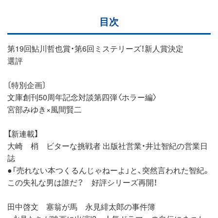
目次
第19回鮎川哲也賞・第6回ミステリーズ！新人賞決定
選評
〔特別企画〕
文庫創刊50周年記念対談第四弾〈ホラー編〉
宮部みゆき×風間賢二
【新連載】
大崎 梢 ビターな挑戦者 出版社営業・井辻智紀の営業日
誌
●「売れない本つくるんじゃねーよ」と、突然言われた智紀。
この失礼な男は誰だ？ 好評シリーズ再開！
田中啓文 塞翁が馬 永見緋太郎の事件簿