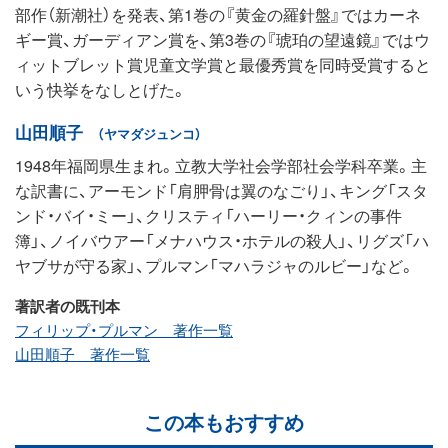
部作（新潮社）を発表、第1巻の『黄金の羅針盤』ではカーネ
ギー賞、ガーディアン賞を、第3巻の『琥珀の望遠鏡』ではウ
ィットブレット賞児童文学賞と最優秀賞を同時受賞すると
いう快挙をなしとげた。
山田順子
（ヤマダジュンコ）
1948年福岡県生まれ。立教大学社会学部社会学科卒業。主
な訳書に、アーモンド「肩胛骨は翼のなごり」、キング「スタ
ンド・バイ・ミー」、クリスティ「ハーリー・クィンの事件
簿」、ノイバウアー「メナハウス・ホテルの殺人」、リグズ「ハ
ヤブサが守る家」、プルマン「マハラジャのルビー」など。
著訳者の既刊本
フィリップ・プルマン 著作一覧
山田順子 著作一覧
この本もおすすめ