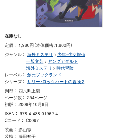
在庫なし
定価
1,980円（本体価格：1,800円）
ジャンル
海外ミステリ
>
少年・少女探偵
一般文芸
>
ヤングアダルト
海外ミステリ
>
時代冒険
レーベル
創元ブックランド
シリーズ
サリー・ロックハートの冒険 2
判型
四六判上製
ページ数
254ページ
初版
2008年10月8日
ISBN
978-4-488-01962-4
Cコード
C0097
装画
影山徹
装幀
藤田知子