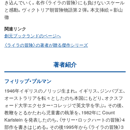
き込んでいく。名作〈ライラの冒険〉にも負けないスケール
と感動。ヴィクトリア朝冒険物語第２弾。本文挿絵＝影山
徹
関連リンク
創元ブックランドのページへ
〈ライラの冒険〉の著者が贈る傑作シリーズ
著者紹介
フィリップ・プルマン
1946年イギリスのノリッジ生まれ。イギリス、ジンバブエ、
オーストラリアを転々としたのち本国にもどり、オクスフ
ォード大学エクセター・コレッジで英文学を学ぶ。その後、
教鞭をとるかたわら児童書の執筆を、1982年に Count
Karlstein を発表したのち、〈サリー・ロックハートの冒険〉4
部作を書きはじめる。その後1995年から〈ライラの冒険〉3