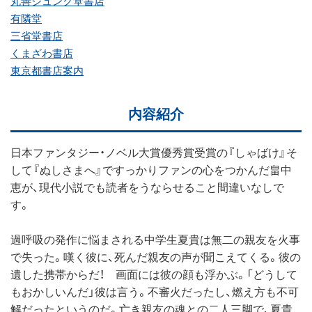
丸善ジュンク堂書店
有隣堂
三省堂書店
くまざわ書店
東京都書店案内
内容紹介
日本ファンタジー・ノベル大賞優秀賞受賞の『しゃばけ』そ
して『ぬしさまへ』ですっかりファンの心をつかんだ畠中
恵が、現代小説でも読者をうならせること間違いなしで
す。
過呼吸の発作に悩まされる中学生夏貴は無二の親友を火事
で失った。嘆く彼に、死んだ親友の声が聞こえてくる。彼の
遺した携帯からだ！ 画面には彼の顔も浮かぶ。「どうして
もおかしいんだ」彼は言う。不審火だったし、燃え方も不可
解だったというのだ。亡き親友の魂との二人三脚で、夏貴