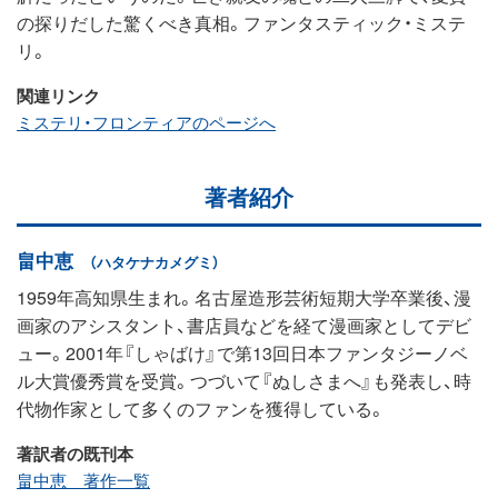
の探りだした驚くべき真相。ファンタスティック・ミステ
リ。
関連リンク
ミステリ・フロンティアのページへ
著者紹介
畠中恵
（ハタケナカメグミ）
1959年高知県生まれ。名古屋造形芸術短期大学卒業後、漫
画家のアシスタント、書店員などを経て漫画家としてデビ
ュー。2001年『しゃばけ』で第13回日本ファンタジーノベ
ル大賞優秀賞を受賞。つづいて『ぬしさまへ』も発表し、時
代物作家として多くのファンを獲得している。
著訳者の既刊本
畠中恵 著作一覧