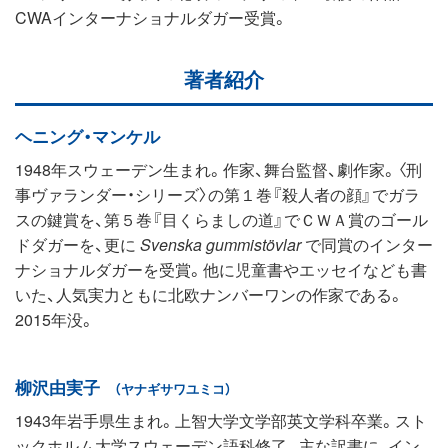
CWAインターナショナルダガー受賞。
著者紹介
ヘニング・マンケル
1948年スウェーデン生まれ。作家、舞台監督、劇作家。〈刑
事ヴァランダー・シリーズ〉の第１巻『殺人者の顔』でガラ
スの鍵賞を、第５巻『目くらましの道』でＣＷＡ賞のゴール
ドダガーを、更に
Svenska gummistövlar
で同賞のインター
ナショナルダガーを受賞。他に児童書やエッセイなども書
いた、人気実力ともに北欧ナンバーワンの作家である。
2015年没。
柳沢由実子
（ヤナギサワユミコ）
1943年岩手県生まれ。上智大学文学部英文学科卒業。スト
ックホルム大学スウェーデン語科修了。主な訳書に、イン