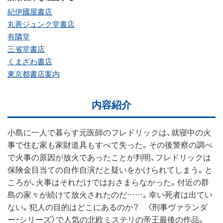
紀伊國屋書店
丸善ジュンク堂書店
有隣堂
三省堂書店
くまざわ書店
東京都書店案内
内容紹介
小島に一人で暮らす元医師のフレドリックは、就寝中の火
事で住む家も家財道具もすべて失った。その後警察の調べ
で火事の原因が放火であったことが判明、フレドリックは
保険金目当ての自作自演だと疑いをかけられてしまう。と
ころが、火事はそれだけではおさまらなかった。付近の群
島の家々が続けて放火されたのだ……。幸い死者は出てい
ない。犯人の目的はどこにあるのか？ 〈刑事ヴァランダ
ー・シリーズ〉で人気の北欧ミステリの帝王最後の作品。