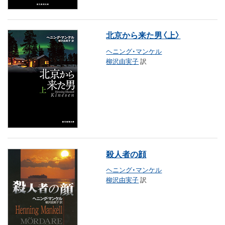
北京から来た男〈上〉
ヘニング・マンケル
柳沢由実子
訳
殺人者の顔
ヘニング・マンケル
柳沢由実子
訳