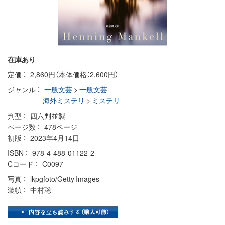
在庫あり
定価
2,860円（本体価格：2,600円）
ジャンル
一般文芸
>
一般文芸
海外ミステリ
>
ミステリ
判型
四六判並製
ページ数
478ページ
初版
2023年4月14日
ISBN
978-4-488-01122-2
Cコード
C0097
写真
lkpgfoto/Getty Images
装幀
中村聡