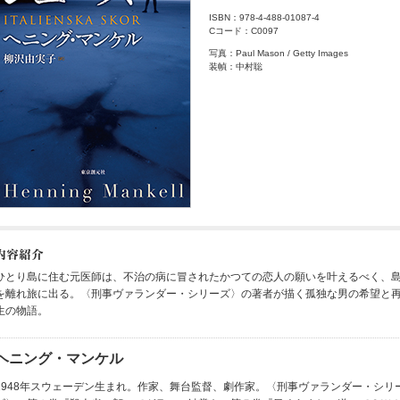
ISBN：978-4-488-01087-4
Cコード：C0097
写真：Paul Mason / Getty Images
装幀：中村聡
ひとり島に住む元医師は、不治の病に冒されたかつての恋人の願いを叶えるべく、
を離れ旅に出る。〈刑事ヴァランダー・シリーズ〉の著者が描く孤独な男の希望と
生の物語。
ヘニング・マンケル
1948年スウェーデン生まれ。作家、舞台監督、劇作家。〈刑事ヴァランダー・シリ