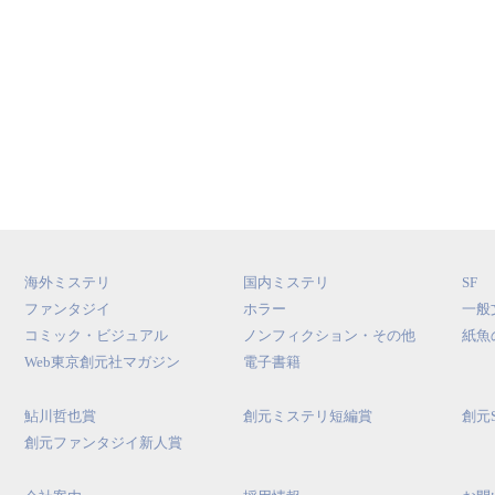
海外ミステリ
国内ミステリ
SF
ファンタジイ
ホラー
一般
コミック・ビジュアル
ノンフィクション・その他
紙魚
Web東京創元社マガジン
電子書籍
鮎川哲也賞
創元ミステリ短編賞
創元
創元ファンタジイ新人賞