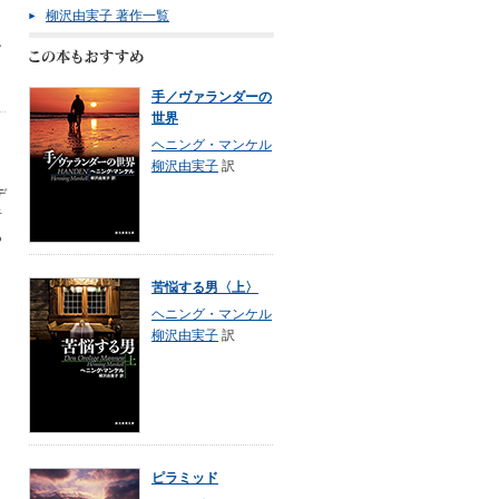
Ａ
柳沢由実子 著作一覧
ン
手／ヴァランダーの
世界
ヘニング・マンケル
柳沢由実子
訳
デ
者
あ
苦悩する男〈上〉
ヘニング・マンケル
柳沢由実子
訳
ピラミッド