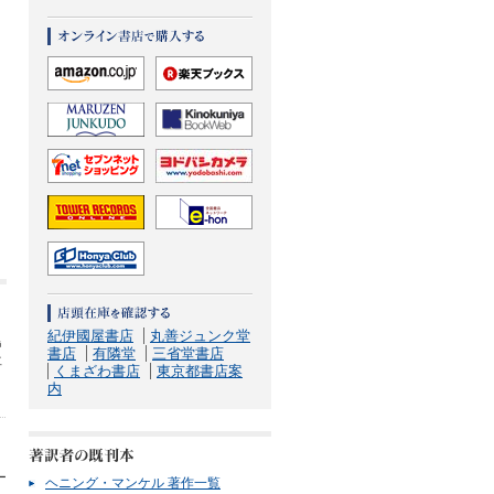
紀伊國屋書店
丸善ジュンク堂
島
書店
有隣堂
三省堂書店
再
くまざわ書店
東京都書店案
内
ー
ヘニング・マンケル 著作一覧