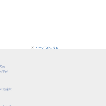
ページTOPに戻る
文芸
の手帖
SF短編賞