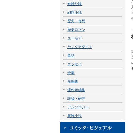
奇妙な味
幻想小説
歴史・奇想
歴史ロマン
ユーモア
ヤングアダルト
童話
エッセイ
全集
短編集
連作短編集
評論・研究
アンソロジー
冒険小説