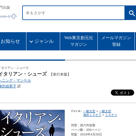
門出版
Web東京創元社
メールマガジン
お知らせ
ジャンル
マガジン
登録
イタリアン・シューズ
イタリアン・シューズ
【単行本版】
ヘニング・マンケル
柳沢由実子
訳
一般文芸
>
一般文芸
海外ミステリ
>
ミステリ
判型：四六判並製
ページ数：350ページ
初版：2019年4月26日