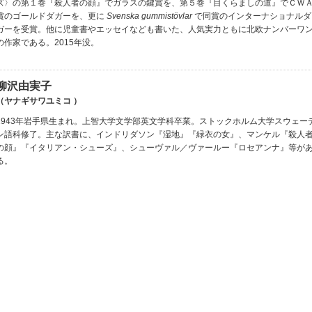
ズ〉の第１巻『殺人者の顔』でガラスの鍵賞を、第５巻『目くらましの道』でＣＷ
賞のゴールドダガーを、更に
Svenska gummistövlar
で同賞のインターナショナルダ
ガーを受賞。他に児童書やエッセイなども書いた、人気実力ともに北欧ナンバーワ
の作家である。2015年没。
柳沢由実子
（ヤナギサワユミコ ）
1943年岩手県生まれ。上智大学文学部英文学科卒業。ストックホルム大学スウェー
ン語科修了。主な訳書に、インドリダソン『湿地』『緑衣の女』、マンケル『殺人
の顔』『イタリアン・シューズ』、シューヴァル／ヴァールー『ロセアンナ』等が
る。