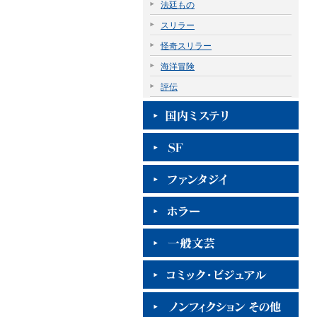
法廷もの
スリラー
怪奇スリラー
海洋冒険
評伝