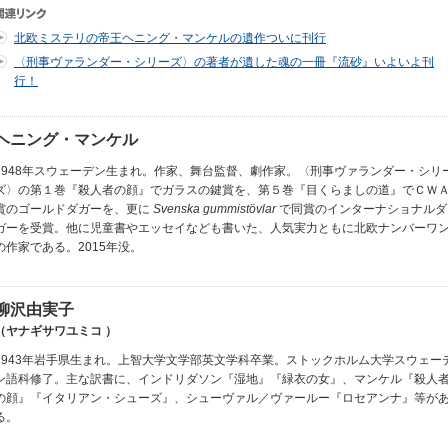
北欧ミステリの帝王ヘニング・マンケルの遺作ついに刊行
〈刑事ヴァランダー・シリーズ〉の著者が遺した魂の一冊『流砂』いよいよ刊
行！
ヘニング・マンケル
1948年スウェーデン生まれ。作家、舞台監督、劇作家。〈刑事ヴァランダー・シリ
ズ〉の第１巻『殺人者の顔』でガラスの鍵賞を、第５巻『目くらましの道』でＣＷ
賞のゴールドダガーを、更に
Svenska gummistövlar
で同賞のインターナショナルダ
ガーを受賞。他に児童書やエッセイなども書いた、人気実力ともに北欧ナンバーワ
の作家である。2015年没。
柳沢由実子
（ヤナギサワユミコ ）
1943年岩手県生まれ。上智大学文学部英文学科卒業。ストックホルム大学スウェー
ン語科修了。主な訳書に、インドリダソン『湿地』『緑衣の女』、マンケル『殺人
の顔』『イタリアン・シューズ』、シューヴァル／ヴァールー『ロセアンナ』等が
る。