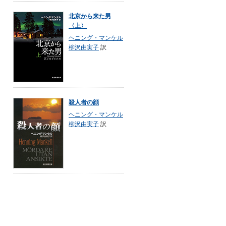
北京から来た男
〈上〉
ヘニング・マンケル
柳沢由実子
訳
殺人者の顔
ヘニング・マンケル
柳沢由実子
訳