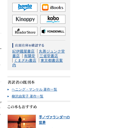
ー
紀伊國屋書店
丸善ジュンク堂
Ａ
書店
有隣堂
三省堂書店
くまざわ書店
東京都書店案
内
ン
ヘニング・マンケル 著作一覧
柳沢由実子 著作一覧
デ
者
あ
手／ヴァランダーの
世界