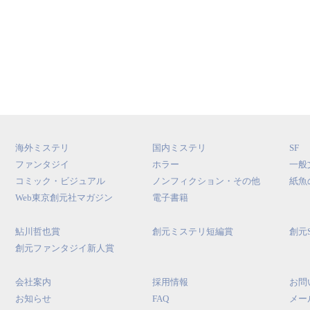
海外ミステリ
国内ミステリ
SF
ファンタジイ
ホラー
一般
コミック・ビジュアル
ノンフィクション・その他
紙魚
Web東京創元社マガジン
電子書籍
鮎川哲也賞
創元ミステリ短編賞
創元
創元ファンタジイ新人賞
会社案内
採用情報
お問
お知らせ
FAQ
メー