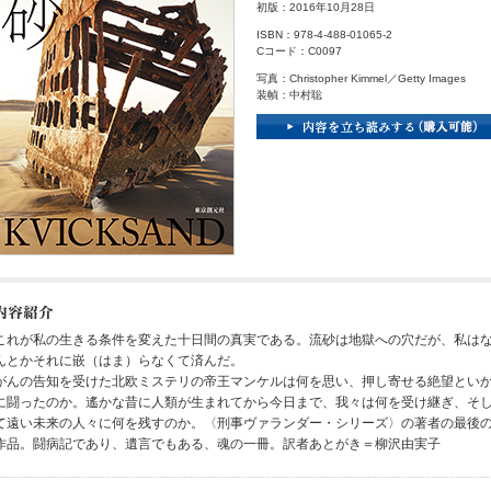
初版：2016年10月28日
ISBN：978-4-488-01065-2
Cコード：C0097
写真：Christopher Kimmel／Getty Images
装幀：中村聡
これが私の生きる条件を変えた十日間の真実である。流砂は地獄への穴だが、私は
んとかそれに嵌（はま）らなくて済んだ。
がんの告知を受けた北欧ミステリの帝王マンケルは何を思い、押し寄せる絶望とい
に闘ったのか。遙かな昔に人類が生まれてから今日まで、我々は何を受け継ぎ、そ
て遠い未来の人々に何を残すのか。〈刑事ヴァランダー・シリーズ〉の著者の最後
作品。闘病記であり、遺言でもある、魂の一冊。訳者あとがき＝柳沢由実子