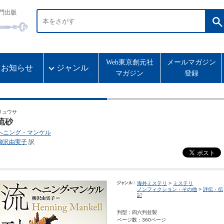
門出版
Web東京創元社
メールマガジン
お知らせ
ジャンル
マガジン
登録
リュウサ
流砂
ヘニング・マンケル
柳沢由実子
訳
海外ミステリ
>
ミステリ
ノンフィクション・その他
>
評伝・伝
記
判型：四六判並製
ページ数：360ページ